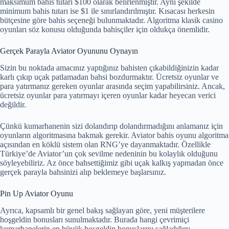
maksimum bahis tutarı $100 olarak belirlenmiştir. Aynı şekilde
minimum bahis tutarı ise $1 ile sınırlandırılmıştır. Kısacası herkesin
bütçesine göre bahis seçeneği bulunmaktadır. Algoritma klasik casino
oyunları söz konusu olduğunda bahisçiler için oldukça önemlidir.
Gerçek Parayla Aviator Oyununu Oynayın
Sizin bu noktada amacınız yaptığınız bahisten çıkabildiğinizin kadar
karlı çıkıp uçak patlamadan bahsi bozdurmaktır. Ücretsiz oyunlar ve
para yatırmanız gereken oyunlar arasında seçim yapabilirsiniz. Ancak,
ücretsiz oyunlar para yatırmayı içeren oyunlar kadar heyecan verici
değildir.
Çünkü kumarhanenin sizi dolandırıp dolandırmadığını anlamanız için
oyunların algoritmasına bakmak gerekir. Aviator bahis oyunu algoritma
açısından en köklü sistem olan RNG’ye dayanmaktadır. Özellikle
Türkiye’de Aviator’un çok sevilme nedeninin bu kolaylık olduğunu
söyleyebiliriz. Az önce bahsettiğimiz gibi uçak kalkış yapmadan önce
gerçek parayla bahsinizi alıp beklemeye başlarsınız.
Pin Up Aviator Oyunu
Ayrıca, kapsamlı bir genel bakış sağlayan göre, yeni müşterilere
hoşgeldin bonusları sunulmaktadır. Burada hangi çevrimiçi
kumarhanelerin en büyük hoşgeldin bonuslarını sağladığını