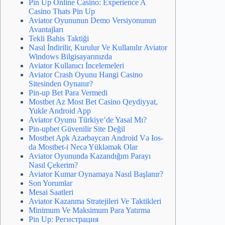
Pin Up Online Casino: Experience A
Casino Thats Pin Up
Aviator Oyununun Demo Versiyonunun
Avantajları
Tekli Bahis Taktiği
Nasıl İndirilir, Kurulur Ve Kullanılır Aviator
Windows Bilgisayarınızda
Aviator Kullanıcı İncelemeleri
Aviator Crash Oyunu Hangi Casino
Sitesinden Oynanır?
Pin-up Bet Para Vermedi
Mostbet Az Most Bet Casino Qeydiyyat,
Yukle Android App
Aviator Oyunu Türkiye’de Yasal Mı?
Pin-upbet Güvenilir Site Değil
Mostbet Apk Azərbaycan Android Və Ios-
da Mostbet-i Necə Yükləmək Olar
Aviator Oyununda Kazandığım Parayı
Nasıl Çekerim?
Aviator Kumar Oynamaya Nasıl Başlanır?
Son Yorumlar
Mesai Saatleri
Aviator Kazanma Stratejileri Ve Taktikleri
Minimum Ve Maksimum Para Yatırma
Pin Up: Регистрация