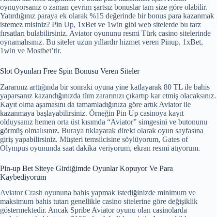
oynuyorsanız o zaman çevrim şartsız bonuslar tam size göre olabilir.
Yatırdığınız paraya ek olarak %15 değerinde bir bonus para kazanmak
istemez misiniz? Pin Up, 1xBet ve 1win gibi web sitelerde bu tarz
fırsatları bulabilirsiniz. Aviator oyununu resmi Türk casino sitelerinde
oynamalısınız. Bu siteler uzun yıllardır hizmet veren Pinup, 1xBet,
1win ve Mostbet’tir.
Slot Oyunları Free Spin Bonusu Veren Siteler
Zararınız arttığında bir sonraki oyuna yine katlayarak 80 TL ile bahis
yaparsanız kazandığınızda tüm zararınızı çıkartıp kar etmiş olacaksınız.
Kayıt olma aşamasını da tamamladığınıza göre artık Aviator ile
kazanmaya başlayabilirsiniz. Örneğin Pin Up casinoya kayıt
olduysanız hemen orta üst kısımda “Aviator” simgesini ve butonunu
görmüş olmalısınız. Buraya tıklayarak direkt olarak oyun sayfasına
giriş yapabilirsiniz. Müşteri temsilcisine söylüyorum, Gates of
Olympus oyununda saat dakika veriyorum, ekran resmi atıyorum.
Pin-up Bet Siteye Girdiğimde Oyunlar Kopuyor Ve Para
Kaybediyorum
Aviator Crash oyununa bahis yapmak istediğinizde minimum ve
maksimum bahis tutarı genellikle casino sitelerine göre değişiklik
göstermektedir. Ancak Spribe Aviator oyunu olan casinolarda