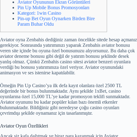
Aviator Oyununun Ekran Görüntüleri
Pin Up Mobile Bonus Promosyonları
Kategori: 1win Casino
Pin-up Bet Oyun Oynarken Birden Bire
Param Buhar Oldu
Aviator oyna Zenbahis dediğiniz zaman öncelikle sitede hesap açmanız
gerekiyor. Sonrasında yatırımınızı yaparak Zenbahis aviator bonusu
veren site içinde bu oyuna özel bonusunuzu alıyorsunuz. Bu daha çok
aviator deneme bonusu gibi değil de yatırım bonusu şeklinde desek
yanlış olmaz. Çünkü Zenbahis casino sitesi aviator benzeri oyunlara
verdiği bu bonusu yatırımınıza özel veriyor. Aviator oyunundaki
animasyon ve ses istenirse kapatılabilir.
Örneğin Pin Up Casino’ya ilk defa kayıt olanlara özel 2500 TL
değerinde bir bonus bulunmaktadır. Aynı şekilde 1xBet, casino
oyunlarına özel 15,000 TL’ye kadar promosyon teklifi sunmaktadır.
Aviator oyununu bu kadar popüler kılan bazı önemli etkenler
bulunmaktadır. Bildiğiniz gibi neredeyse çoğu casino oyunları
çevrimdışı şekilde oynamanız için tasarlanmıştır.
Aviator Oyun Özellikleri
Ancak siz kafa dağıtmak ve biraz para kazanmak için Aviator