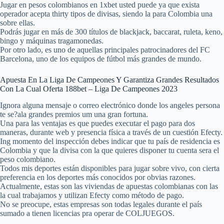
Jugar en pesos colombianos en 1xbet usted puede ya que exista
operador acepta thirty tipos de divisas, siendo la para Colombia una
sobre ellas.
Podrás jugar en más de 300 títulos de blackjack, baccarat, ruleta, keno,
bingo y máquinas tragamonedas.
Por otro lado, es uno de aquellas principales patrocinadores del FC
Barcelona, uno de los equipos de fútbol más grandes de mundo.
Apuesta En La Liga De Campeones Y Garantiza Grandes Resultados
Con La Cual Oferta 188bet – Liga De Campeones 2023
Ignora alguna mensaje o correo electrónico donde los angeles persona
te se?ala grandes premios um una gran fortuna.
Una para las ventajas es que puedes executar el pago para dos
maneras, durante web y presencia física a través de un cuestión Efecty.
Ing momento del inspección debes indicar que tu país de residencia es
Colombia y que la divisa con la que quieres disponer tu cuenta sera el
peso colombiano.
Todos mis deportes están disponibles para jugar sobre vivo, con cierta
preferencia en los deportes más conocidos por obvias razones.
Actualmente, estas son las viviendas de apuestas colombianas con las
la cual trabajamos y utilizan Efecty como método de pago.
No se preocupe, estas empresas son todas legales durante el país
sumado a tienen licencias pra operar de COLJUEGOS.