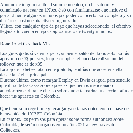
Aunque de tu gran cantidad sobre contenido, no ha sido muy
complicado navegar en 1Xbet, é só con familiarizarse que incluye el
portal durante algunos minutos pra poder conocerlo por completo y su
diseño es bastante atractivo y organizado.
Y listo, con cualquier tipo de pago que hayas seleccionado, el efectivo
llegará a tu cuenta en época aproximado de twenty minutos.
Bono 1xbet Cashback Vip
Los giros gratis sí valen la pena, si bien el saldo del bono solo podrás
apostarlo de 5$ por vez, lo que complica el poco la realización del
rollover, que es de x35.
La app de 1xbet es totalmente gratuita, tendrías que acceder a ella
desde la página principal.
Durante último, como recargar Betplay en Bwin es igual para sencillo
que durante las casas sobre apuestas que hemos mencionado
anteriormente, durante el caso sobre que esta marine tu elección afin de
hacer tus apuestas en Colombia.
Que tiene solo registrarte y recargar ya estarías obteniendo el pase de
bienvenida de 1XBET Colombia.
En cambio, los permisos para operar sobre forma authorized sobre
Colombia, le serán otorgados en un año 2021 a new través de
Coljuegos.