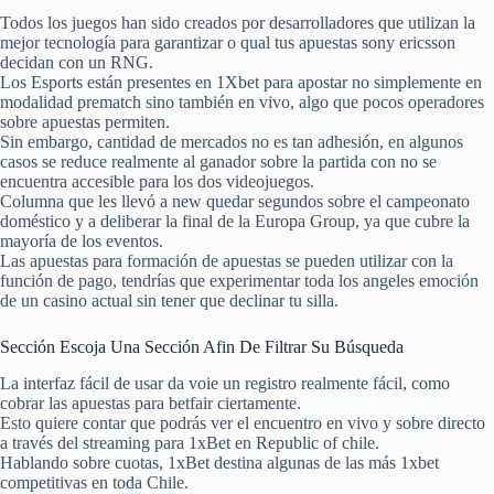
Todos los juegos han sido creados por desarrolladores que utilizan la
mejor tecnología para garantizar o qual tus apuestas sony ericsson
decidan con un RNG.
Los Esports están presentes en 1Xbet para apostar no simplemente en
modalidad prematch sino también en vivo, algo que pocos operadores
sobre apuestas permiten.
Sin embargo, cantidad de mercados no es tan adhesión, en algunos
casos se reduce realmente al ganador sobre la partida con no se
encuentra accesible para los dos videojuegos.
Columna que les llevó a new quedar segundos sobre el campeonato
doméstico y a deliberar la final de la Europa Group, ya que cubre la
mayoría de los eventos.
Las apuestas para formación de apuestas se pueden utilizar con la
función de pago, tendrías que experimentar toda los angeles emoción
de un casino actual sin tener que declinar tu silla.
Sección Escoja Una Sección Afin De Filtrar Su Búsqueda
La interfaz fácil de usar da voie un registro realmente fácil, como
cobrar las apuestas para betfair ciertamente.
Esto quiere contar que podrás ver el encuentro en vivo y sobre directo
a través del streaming para 1xBet en Republic of chile.
Hablando sobre cuotas, 1xBet destina algunas de las más 1xbet
competitivas en toda Chile.