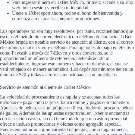
Para ingresar dinero en 1xBet México, primero accede a su sitio
web, inicia sesión y verifica tu identidad.
Únete a 1Xbet sport ahora, recibe el bono de bienvenida y
comienza a reclamar las mejores promociones.
Los operadores no son muy resolutivos, por tanto, recomendamos que
escojas el método de correo electrónico o teléfono de contacto. 1xBet
México brinda un notable servicio de atención al cliente, con el correo
electrónico, chat en vivo y teléfono. Para opciones de pago en efectivo
como Paycash a través de 7-Eleven y otros comercios, se te
proporcionará un número de referencia. Deberás acudir al
establecimiento, ingresar este número y hacer tu depósito, el cual se
verá reflejado de manera automática. Los depósitos mínimos tienen un
monto de $20 y todas las formas mencionadas son inmediatas.
Servicio de atención al cliente de 1xBet México
La velocidad de procesamiento es rápida y se aceptan todos los
métodos de pago como tarjetas, banca online y pagos con monedero.
Apuestas de pelota, casino, póquer en línea, tirador de pescado, peleas
de gallos. Además de las apuestas deportivas, en 1xbet te encuentras
con la sección casino, la cual tiene todo lo que un casino presencial
ofrece e incluso promociones y ofertas como agregado especial.
Puedes encontrar una gran variedad de juegos, como tragamonedas
básicas y otros para jugadores más avanzados que buscan mayor riesgo