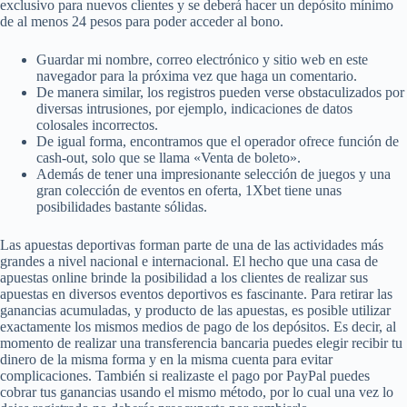
exclusivo para nuevos clientes y se deberá hacer un depósito mínimo
de al menos 24 pesos para poder acceder al bono.
Guardar mi nombre, correo electrónico y sitio web en este
navegador para la próxima vez que haga un comentario.
De manera similar, los registros pueden verse obstaculizados por
diversas intrusiones, por ejemplo, indicaciones de datos
colosales incorrectos.
De igual forma, encontramos que el operador ofrece función de
cash-out, solo que se llama «Venta de boleto».
Además de tener una impresionante selección de juegos y una
gran colección de eventos en oferta, 1Xbet tiene unas
posibilidades bastante sólidas.
Las apuestas deportivas forman parte de una de las actividades más
grandes a nivel nacional e internacional. El hecho que una casa de
apuestas online brinde la posibilidad a los clientes de realizar sus
apuestas en diversos eventos deportivos es fascinante. Para retirar las
ganancias acumuladas, y producto de las apuestas, es posible utilizar
exactamente los mismos medios de pago de los depósitos. Es decir, al
momento de realizar una transferencia bancaria puedes elegir recibir tu
dinero de la misma forma y en la misma cuenta para evitar
complicaciones. También si realizaste el pago por PayPal puedes
cobrar tus ganancias usando el mismo método, por lo cual una vez lo