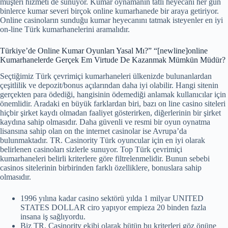
müşteri hizmeti de sunuyor. Kumar oynamanın tatlı heyecanı her gün
binlerce kumar severi birçok online kumarhanede bir araya getiriyor.
Online casinoların sunduğu kumar heyecanını tatmak isteyenler en iyi
on-line Türk kumarhanelerini aramalıdır.
Türkiye’de Online Kumar Oyunları Yasal Mı?” “[newline]online
Kumarhanelerde Gerçek Em Virtude De Kazanmak Mümkün Müdür?
Seçtiğimiz Türk çevrimiçi kumarhaneleri ülkenizde bulunanlardan
çeşitlilik ve depozit/bonus açılarından daha iyi olabilir. Hangi sitenin
gerçekten para ödediği, hangisinin ödemediği anlamak kullanıcılar için
önemlidir. Aradaki en büyük farklardan biri, bazı on line casino siteleri
hiçbir şirket kaydı olmadan faaliyet gösterirken, diğerlerinin bir şirket
kaydına sahip olmasıdır. Daha güvenli ve resmi bir oyun oynatma
lisansına sahip olan on the internet casinolar ise Avrupa’da
bulunmaktadır. TR. Casinority Türk oyuncular için en iyi olarak
belirlenen casinoları sizlerle sunuyor. Top Türk çevrimiçi
kumarhaneleri belirli kriterlere göre filtrelenmelidir. Bunun sebebi
casinos sitelerinin birbirinden farklı özelliklere, bonuslara sahip
olmasıdır.
1996 yılına kadar casino sektörü yılda 1 milyar UNITED
STATES DOLLAR ciro yapıyor empieza 20 binden fazla
insana iş sağlıyordu.
Biz TR. Casinority ekibi olarak bütün bu kriterleri göz önüne