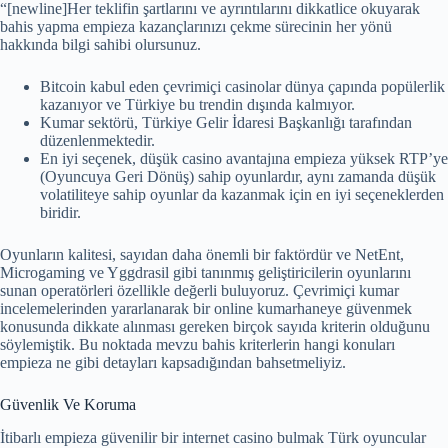
“[newline]Her teklifin şartlarını ve ayrıntılarını dikkatlice okuyarak
bahis yapma empieza kazançlarınızı çekme sürecinin her yönü
hakkında bilgi sahibi olursunuz.
Bitcoin kabul eden çevrimiçi casinolar dünya çapında popülerlik
kazanıyor ve Türkiye bu trendin dışında kalmıyor.
Kumar sektörü, Türkiye Gelir İdaresi Başkanlığı tarafından
düzenlenmektedir.
En iyi seçenek, düşük casino avantajına empieza yüksek RTP’ye
(Oyuncuya Geri Dönüş) sahip oyunlardır, aynı zamanda düşük
volatiliteye sahip oyunlar da kazanmak için en iyi seçeneklerden
biridir.
Oyunların kalitesi, sayıdan daha önemli bir faktördür ve NetEnt,
Microgaming ve Yggdrasil gibi tanınmış geliştiricilerin oyunlarını
sunan operatörleri özellikle değerli buluyoruz. Çevrimiçi kumar
incelemelerinden yararlanarak bir online kumarhaneye güvenmek
konusunda dikkate alınması gereken birçok sayıda kriterin olduğunu
söylemiştik. Bu noktada mevzu bahis kriterlerin hangi konuları
empieza ne gibi detayları kapsadığından bahsetmeliyiz.
Güvenlik Ve Koruma
İtibarlı empieza güvenilir bir internet casino bulmak Türk oyuncular