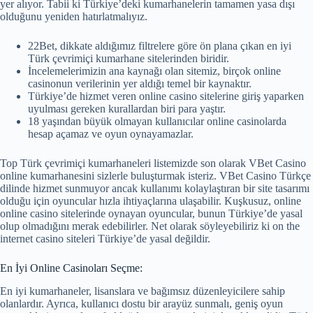
yer alıyor. Tabii ki Türkiye’deki kumarhanelerin tamamen yasa dışı
olduğunu yeniden hatırlatmalıyız.
22Bet, dikkate aldığımız filtrelere göre ön plana çıkan en iyi
Türk çevrimiçi kumarhane sitelerinden biridir.
İncelemelerimizin ana kaynağı olan sitemiz, birçok online
casinonun verilerinin yer aldığı temel bir kaynaktır.
Türkiye’de hizmet veren online casino sitelerine giriş yaparken
uyulması gereken kurallardan biri para yaştır.
18 yaşından büyük olmayan kullanıcılar online casinolarda
hesap açamaz ve oyun oynayamazlar.
Top Türk çevrimiçi kumarhaneleri listemizde son olarak VBet Casino
online kumarhanesini sizlerle buluşturmak isteriz. VBet Casino Türkçe
dilinde hizmet sunmuyor ancak kullanımı kolaylaştıran bir site tasarımı
olduğu için oyuncular hızla ihtiyaçlarına ulaşabilir. Kuşkusuz, online
online casino sitelerinde oynayan oyuncular, bunun Türkiye’de yasal
olup olmadığını merak edebilirler. Net olarak söyleyebiliriz ki on the
internet casino siteleri Türkiye’de yasal değildir.
En İyi Online Casinoları Seçme:
En iyi kumarhaneler, lisanslara ve bağımsız düzenleyicilere sahip
olanlardır. Ayrıca, kullanıcı dostu bir arayüz sunmalı, geniş oyun