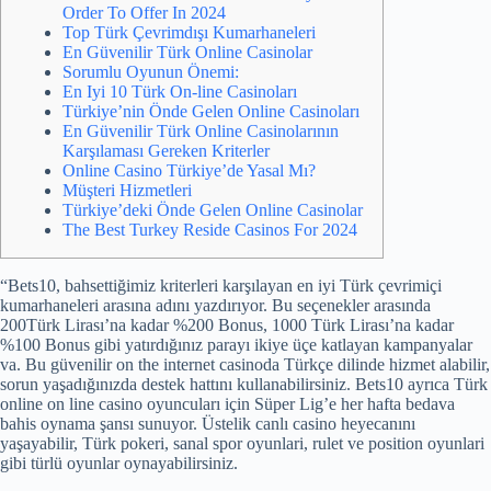
Order To Offer In 2024
Top Türk Çevrimdışı Kumarhaneleri
En Güvenilir Türk Online Casinolar
Sorumlu Oyunun Önemi:
En Iyi 10 Türk On-line Casinoları
Türkiye’nin Önde Gelen Online Casinoları
En Güvenilir Türk Online Casinolarının
Karşılaması Gereken Kriterler
Online Casino Türkiye’de Yasal Mı?
Müşteri Hizmetleri
Türkiye’deki Önde Gelen Online Casinolar
The Best Turkey Reside Casinos For 2024
“Bets10, bahsettiğimiz kriterleri karşılayan en iyi Türk çevrimiçi
kumarhaneleri arasına adını yazdırıyor. Bu seçenekler arasında
200Türk Lirası’na kadar %200 Bonus, 1000 Türk Lirası’na kadar
%100 Bonus gibi yatırdığınız parayı ikiye üçe katlayan kampanyalar
va. Bu güvenilir on the internet casinoda Türkçe dilinde hizmet alabilir,
sorun yaşadığınızda destek hattını kullanabilirsiniz. Bets10 ayrıca Türk
online on line casino oyuncuları için Süper Lig’e her hafta bedava
bahis oynama şansı sunuyor. Üstelik canlı casino heyecanını
yaşayabilir, Türk pokeri, sanal spor oyunlari, rulet ve position oyunlari
gibi türlü oyunlar oynayabilirsiniz.