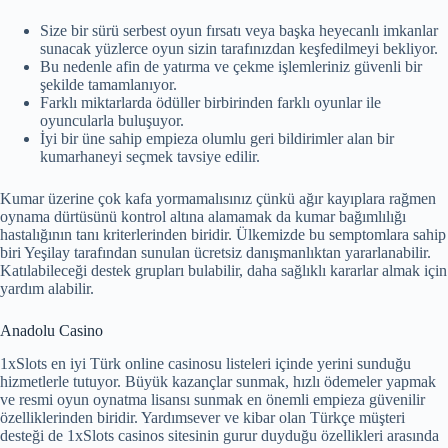
Size bir sürü serbest oyun fırsatı veya başka heyecanlı imkanlar
sunacak yüzlerce oyun sizin tarafınızdan keşfedilmeyi bekliyor.
Bu nedenle afin de yatırma ve çekme işlemleriniz güvenli bir
şekilde tamamlanıyor.
Farklı miktarlarda ödüller birbirinden farklı oyunlar ile
oyuncularla buluşuyor.
İyi bir üne sahip empieza olumlu geri bildirimler alan bir
kumarhaneyi seçmek tavsiye edilir.
Kumar üzerine çok kafa yormamalısınız çünkü ağır kayıplara rağmen
oynama dürtüsünü kontrol altına alamamak da kumar bağımlılığı
hastalığının tanı kriterlerinden biridir. Ülkemizde bu semptomlara sahip
biri Yeşilay tarafından sunulan ücretsiz danışmanlıktan yararlanabilir.
Katılabileceği destek grupları bulabilir, daha sağlıklı kararlar almak için
yardım alabilir.
Anadolu Casino
1xSlots en iyi Türk online casinosu listeleri içinde yerini sunduğu
hizmetlerle tutuyor. Büyük kazançlar sunmak, hızlı ödemeler yapmak
ve resmi oyun oynatma lisansı sunmak en önemli empieza güvenilir
özelliklerinden biridir. Yardımsever ve kibar olan Türkçe müşteri
desteği de 1xSlots casinos sitesinin gurur duyduğu özellikleri arasında