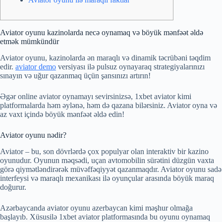
Aviator oyunu kazinolarda necə oynamaq və böyük mənfəət əldə
etmək mümkündür
Aviator oyunu, kazinolarda ən maraqlı və dinamik təcrübəni təqdim
edir.
aviator demo
versiyası ilə pulsuz oynayaraq strategiyalarınızı
sınayın və uğur qazanmaq üçün şansınızı artırın!
Əgər online aviator oynamayı sevirsinizsə, 1xbet aviator kimi
platformalarda həm əylənə, həm də qazana bilərsiniz. Aviator oyna və
az vaxt içində böyük mənfəət əldə edin!
Aviator oyunu nədir?
Aviator – bu, son dövrlərdə çox populyar olan interaktiv bir kazino
oyunudur. Oyunun məqsədi, uçan avtomobilin sürətini düzgün vaxta
görə qiymətləndirərək müvəffəqiyyət qazanmaqdır. Aviator oyunu sadə
interfeysi və maraqlı mexanikası ilə oyunçular arasında böyük maraq
doğurur.
Azərbaycanda aviator oyunu azerbaycan kimi məşhur olmağa
başlayıb. Xüsusilə 1xbet aviator platformasında bu oyunu oynamaq