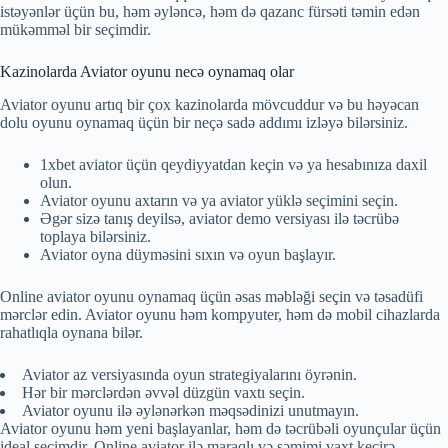
istəyənlər üçün bu, həm əyləncə, həm də qazanc fürsəti təmin edən
mükəmməl bir seçimdir.
Kazinolarda Aviator oyunu necə oynamaq olar
Aviator oyunu artıq bir çox kazinolarda mövcuddur və bu həyəcan
dolu oyunu oynamaq üçün bir neçə sadə addımı izləyə bilərsiniz.
1xbet aviator üçün qeydiyyatdan keçin və ya hesabınıza daxil
olun.
Aviator oyunu axtarın və ya aviator yüklə seçimini seçin.
Əgər sizə tanış deyilsə, aviator demo versiyası ilə təcrübə
toplaya bilərsiniz.
Aviator oyna düyməsini sıxın və oyun başlayır.
Online aviator oyunu oynamaq üçün əsas məbləği seçin və təsadüfi
mərclər edin. Aviator oyunu həm kompyuter, həm də mobil cihazlarda
rahatlıqla oynana bilər.
Aviator az versiyasında oyun strategiyalarını öyrənin.
Hər bir mərclərdən əvvəl düzgün vaxtı seçin.
Aviator oyunu ilə əylənərkən məqsədinizi unutmayın.
Aviator oyunu həm yeni başlayanlar, həm də təcrübəli oyunçular üçün
ideal seçimdir. Online aviator ilə maraqlı və səmimi vaxt keçirə