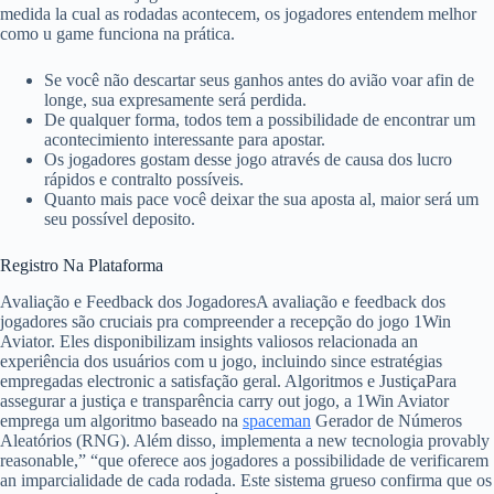
medida la cual as rodadas acontecem, os jogadores entendem melhor
como u game funciona na prática.
Se você não descartar seus ganhos antes do avião voar afin de
longe, sua expresamente será perdida.
De qualquer forma, todos tem a possibilidade de encontrar um
acontecimiento interessante para apostar.
Os jogadores gostam desse jogo através de causa dos lucro
rápidos e contralto possíveis.
Quanto mais pace você deixar the sua aposta al, maior será um
seu possível deposito.
Registro Na Plataforma
Avaliação e Feedback dos JogadoresA avaliação e feedback dos
jogadores são cruciais pra compreender a recepção do jogo 1Win
Aviator. Eles disponibilizam insights valiosos relacionada an
experiência dos usuários com u jogo, incluindo since estratégias
empregadas electronic a satisfação geral. Algoritmos e JustiçaPara
assegurar a justiça e transparência carry out jogo, a 1Win Aviator
emprega um algoritmo baseado na
spaceman
Gerador de Números
Aleatórios (RNG). Além disso, implementa a new tecnologia provably
reasonable,” “que oferece aos jogadores a possibilidade de verificarem
an imparcialidade de cada rodada. Este sistema grueso confirma que os