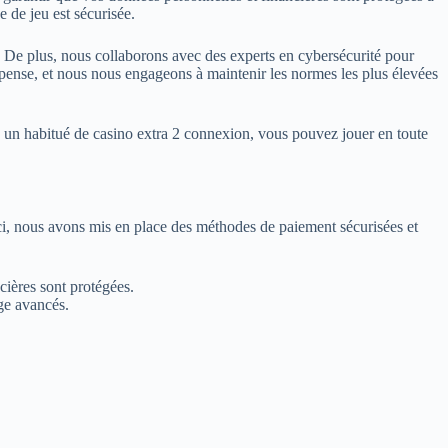
 de jeu est sécurisée.
e. De plus, nous collaborons avec des experts en cybersécurité pour
ompense, et nous nous engageons à maintenir les normes les plus élevées
u un habitué de casino extra 2 connexion, vous pouvez jouer en toute
ci, nous avons mis en place des méthodes de paiement sécurisées et
ières sont protégées.
age avancés.