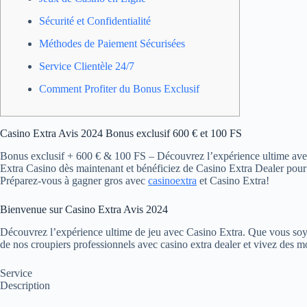
Sécurité et Confidentialité
Méthodes de Paiement Sécurisées
Service Clientèle 24/7
Comment Profiter du Bonus Exclusif
Casino Extra Avis 2024 Bonus exclusif 600 € et 100 FS
Bonus exclusif + 600 € & 100 FS – Découvrez l’expérience ultime avec
Extra Casino dès maintenant et bénéficiez de Casino Extra Dealer pour
Préparez-vous à gagner gros avec
casinoextra
et Casino Extra!
Bienvenue sur Casino Extra Avis 2024
Découvrez l’expérience ultime de jeu avec Casino Extra. Que vous soye
de nos croupiers professionnels avec casino extra dealer et vivez des 
Service
Description