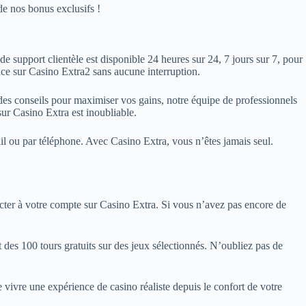
de nos bonus exclusifs !
 support clientèle est disponible 24 heures sur 24, 7 jours sur 7, pour
nce sur Casino Extra2 sans aucune interruption.
es conseils pour maximiser vos gains, notre équipe de professionnels
sur Casino Extra est inoubliable.
l ou par téléphone. Avec Casino Extra, vous n’êtes jamais seul.
ecter à votre compte sur Casino Extra. Si vous n’avez pas encore de
 des 100 tours gratuits sur des jeux sélectionnés. N’oubliez pas de
vivre une expérience de casino réaliste depuis le confort de votre