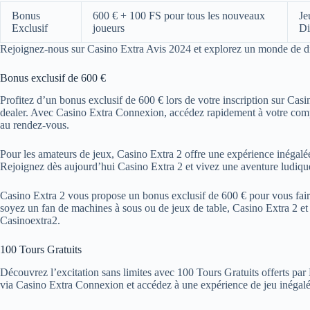
Bonus
600 € + 100 FS pour tous les nouveaux
Je
Exclusif
joueurs
Di
Rejoignez-nous sur Casino Extra Avis 2024 et explorez un monde de dive
Bonus exclusif de 600 €
Profitez d’un bonus exclusif de 600 € lors de votre inscription sur Cas
dealer. Avec Casino Extra Connexion, accédez rapidement à votre compt
au rendez-vous.
Pour les amateurs de jeux, Casino Extra 2 offre une expérience inégalé
Rejoignez dès aujourd’hui Casino Extra 2 et vivez une aventure ludique
Casino Extra 2 vous propose un bonus exclusif de 600 € pour vous fair
soyez un fan de machines à sous ou de jeux de table, Casino Extra 2 et
Casinoextra2.
100 Tours Gratuits
Découvrez l’excitation sans limites avec 100 Tours Gratuits offerts pa
via Casino Extra Connexion et accédez à une expérience de jeu inégalé