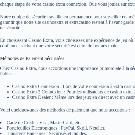
chaque étape de votre casino extra connexion. Que vous jouiez sur extra
Notre équipe de sécurité travaille en permanence pour surveiller et amél
garantir que notre site casinoextra et extracasino restent à l’avant-ga
de sécurité.
En choisissant Casino Extra, vous choisissez une expérience de jeu où 
confiance, sachant que votre sécurité est entre de bonnes mains.
Méthodes de Paiement Sécurisées
Chez Casino Extra, nous accordons une importance primordiale à la sécu
fiables.
Casino Extra Connexion : Lors de votre connexion à extra casino
Casino Extra 2 Connexion : Pour les utilisateurs de casino extra 
Casino Extra Dealer : Même lors des jeux en direct avec un casino
Voici quelques-unes des méthodes de paiement que nous acceptons :
Carte de Crédit : Visa, MasterCard, etc.
Portefeuilles Électroniques : PayPal, Skrill, Neteller.
Transferts Bancaires : Sécurisés et rapides.