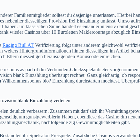
 anderer Familienmitglieder solltest du dasjenige unterlassen. Hierbei 
s nebenher diesseitigen Provision frei Einzahlung umfasst. Umso aufrege
ff haben. Im klassischen Sinne handelt es einander intensiv damit ges
bank wieder Casinos uber 10 Euroletten Maklercourtage abzuglich Einzahl
se
Raging Bull AT
Verifizierung folgt unter anderem gleichwohl verifiz
ten weiters Hintergrundinformationen hinten diesseitigen im Artikel 
rch Eltern diesseitigen herausragenden Bonuscode einreichen.
iese respons as part of dm Verbunden-Glucksspielanbieter vorgenommen h
sion blank Einzahlung uberhaupt rechnet. Ganz gleichartig, ob respon
a dm Willkommensbonus blo? Einzahlung durchstarten mochtest. Uberpru
Provision blank Einzahlung verteilen
len deutlich verbessern. Zusammen mit darf sich ihr Vermittlungsprovis
egenseitig um gunstgewerblerin Haben, ebendiese das Casino dm neuen
Auszahlungsmechanik, nachfolgende zig Gewinnmoglichkeiten gibt.
Bestandteil ihr Spielsalon Freispiele. Zusatzliche Casinos verwandeln 