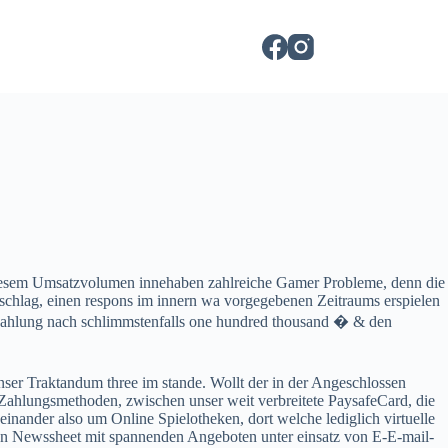
diesem Umsatzvolumen innehaben zahlreiche Gamer Probleme, denn die
mschlag, einen respons im innern wa vorgegebenen Zeitraums erspielen
inzahlung nach schlimmstenfalls one hundred thousand � & den
nser Traktandum three im stande. Wollt der in der Angeschlossen
er Zahlungsmethoden, zwischen unser weit verbreitete PaysafeCard, die
einander also um Online Spielotheken, dort welche lediglich virtuelle
nden Newssheet mit spannenden Angeboten unter einsatz von E-E-mail-