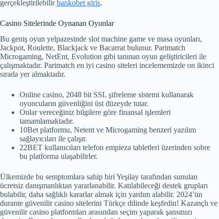
gerçekleştirilebilir
bankobet giris
.
Casino Sitelerinde Oynanan Oyunlar
Bu geniş oyun yelpazesinde slot machine game ve masa oyunları,
Jackpot, Roulette, Blackjack ve Bacarrat bulunur. Parimatch
Microgaming, NetEnt, Evolution gibi tanınan oyun geliştiricileri ile
çalışmaktadır. Parimatch en iyi casino siteleri incelememizde on ikinci
sırada yer almaktadır.
Online casino, 2048 bit SSL şifreleme sistemi kullanarak
oyuncuların güvenliğini üst düzeyde tutar.
Onlar vereceğiniz bilgilere göre finansal işlemleri
tamamlamaktadır.
10Bet platformu, Netent ve Microgaming benzeri yazılım
sağlayıcıları ile çalışır.
22BET kullanıcıları telefon empieza tabletleri üzerinden sobre
bu platforma ulaşabilirler.
Ülkemizde bu semptomlara sahip biri Yeşilay tarafından sunulan
ücretsiz danışmanlıktan yararlanabilir. Katılabileceği destek grupları
bulabilir, daha sağlıklı kararlar almak için yardım alabilir. 2024’ün
durante güvenilir casino sitelerini Türkçe dilinde keşfedin! Kazançlı ve
güvenilir casino platformları arasından seçim yaparak şansınızı