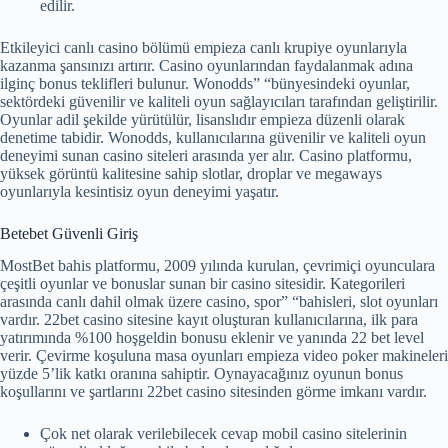
edilir.
Etkileyici canlı casino bölümü empieza canlı krupiye oyunlarıyla
kazanma şansınızı artırır. Casino oyunlarından faydalanmak adına
ilginç bonus teklifleri bulunur. Wonodds” “bünyesindeki oyunlar,
sektördeki güvenilir ve kaliteli oyun sağlayıcıları tarafından geliştirilir.
Oyunlar adil şekilde yürütülür, lisanslıdır empieza düzenli olarak
denetime tabidir. Wonodds, kullanıcılarına güvenilir ve kaliteli oyun
deneyimi sunan casino siteleri arasında yer alır. Casino platformu,
yüksek görüntü kalitesine sahip slotlar, droplar ve megaways
oyunlarıyla kesintisiz oyun deneyimi yaşatır.
Betebet Güvenli Giriş
MostBet bahis platformu, 2009 yılında kurulan, çevrimiçi oyunculara
çeşitli oyunlar ve bonuslar sunan bir casino sitesidir. Kategorileri
arasında canlı dahil olmak üzere casino, spor” “bahisleri, slot oyunları
vardır. 22bet casino sitesine kayıt oluşturan kullanıcılarına, ilk para
yatırımında %100 hoşgeldin bonusu eklenir ve yanında 22 bet level
verir. Çevirme koşuluna masa oyunları empieza video poker makineleri
yüzde 5’lik katkı oranına sahiptir. Oynayacağınız oyunun bonus
koşullarını ve şartlarını 22bet casino sitesinden görme imkanı vardır.
Çok net olarak verilebilecek cevap mobil casino sitelerinin