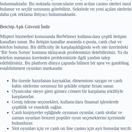
bulunmaktadır. Bu noktada oyuncuların yeni acilan casino siteleri nasıl
bulunur ve seçilir sorusunu görebiliriz. Sektörde en yeni açılan sitelerin
daha çok reklama ihtiyacı bulunmaktadır.
Betchip Apk Güvenli İndir
Müşteri hizmetleri konusunda BetWinner kullanıcılara çeşitli iletişim
kanalları sunar. Bu iletişim kanallar arasında e-posta, canlı chat ve
telefon bulunur. Bir difficulty ile karşılaşıldığında web site üzerindeki
‘Bir Soru Sorun’ kısmına tıklayarak probleminizi iletebilirsiniz. Ya da
telefon numarası üzerinden probleminizle ilgili yardım talep
edebilirsiniz. Bu platform dünya çapında bilinen bir spor ve gambling
establishment oyunları markasıdır.
Bu özenle hazırlanan kaynaklar, dimensions saygın ve canlı
bahis sitelerine sorunsuz bir şekilde erişme fırsatı sunar.
Oyuncular siteye girer girmez cömert bir karşılama teklifiyle
karşılanırlar.
Geniş ödeme seçenekleri, kullanıcılara finansal işlemlerde
çeşitlilik ve esneklik sağlar.
Canlı kurpiyerler eşliğinde oynanan oyunlar, canlı slotlar ve
zaman oyunları benzeri popüler oyun seçeneklerini içerisinde
bulundurur.
Slot oyunları için ve canlı on line casino için ayrı bonuslar tercih