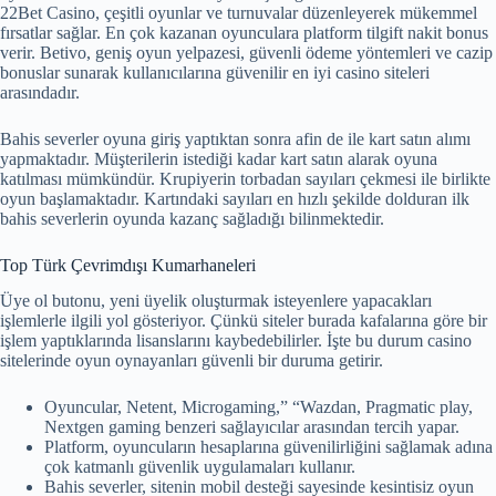
22Bet Casino, çeşitli oyunlar ve turnuvalar düzenleyerek mükemmel
fırsatlar sağlar. En çok kazanan oyunculara platform tilgift nakit bonus
verir. Betivo, geniş oyun yelpazesi, güvenli ödeme yöntemleri ve cazip
bonuslar sunarak kullanıcılarına güvenilir en iyi casino siteleri
arasındadır.
Bahis severler oyuna giriş yaptıktan sonra afin de ile kart satın alımı
yapmaktadır. Müşterilerin istediği kadar kart satın alarak oyuna
katılması mümkündür. Krupiyerin torbadan sayıları çekmesi ile birlikte
oyun başlamaktadır. Kartındaki sayıları en hızlı şekilde dolduran ilk
bahis severlerin oyunda kazanç sağladığı bilinmektedir.
Top Türk Çevrimdışı Kumarhaneleri
Üye ol butonu, yeni üyelik oluşturmak isteyenlere yapacakları
işlemlerle ilgili yol gösteriyor. Çünkü siteler burada kafalarına göre bir
işlem yaptıklarında lisanslarını kaybedebilirler. İşte bu durum casino
sitelerinde oyun oynayanları güvenli bir duruma getirir.
Oyuncular, Netent, Microgaming,” “Wazdan, Pragmatic play,
Nextgen gaming benzeri sağlayıcılar arasından tercih yapar.
Platform, oyuncuların hesaplarına güvenilirliğini sağlamak adına
çok katmanlı güvenlik uygulamaları kullanır.
Bahis severler, sitenin mobil desteği sayesinde kesintisiz oyun