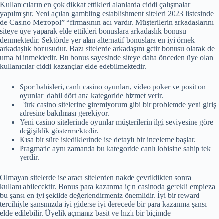
Kullanıcıların en çok dikkat ettikleri alanlarda ciddi çalışmalar
yapılmıştır. Yeni açılan gambling establishment siteleri 2023 listesinde
de Casino Metropol” “firmasının adı vardır. Müşterilerin arkadaşlarını
siteye üye yaparak elde ettikleri bonuslara arkadaşlık bonusu
denmektedir. Sektörde yer alan alternatif bonuslara en iyi örnek
arkadaşlık bonusudur. Bazı sitelerde arkadaşını getir bonusu olarak de
uma bilinmektedir. Bu bonus sayesinde siteye daha önceden üye olan
kullanıcılar ciddi kazançlar elde edebilmektedir.
Spor bahisleri, canlı casino oyunları, video poker ve position
oyunları dahil dört ana kategoride hizmet verir.
Türk casino sitelerine giremiyorum gibi bir problemde yeni giriş
adresine bakılması gerekiyor.
Yeni casino sitelerinde oyunlar müşterilerin ilgi seviyesine göre
değişiklik göstermektedir.
Kısa bir süre istediklerinde ise detaylı bir inceleme başlar.
Pragmatic aynı zamanda bu kategoride canlı lobisine sahip tek
yerdir.
Olmayan sitelerde ise aracı sitelerden nakde çevrildikten sonra
kullanılabilecektir. Bonus para kazanma için casinoda gerekli empieza
bu şansı en iyi şekilde değerlendirmeniz önemlidir. İyi bir reward
tercihiyle şansınızda iyi giderse iyi derecede bir para kazanma şansı
elde edilebilir. Üyelik açmanız basit ve hızlı bir biçimde