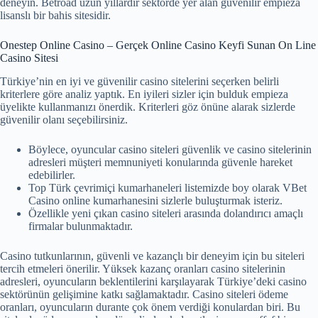
deneyin. Betroad uzun yıllardır sektörde yer alan güvenilir empieza
lisanslı bir bahis sitesidir.
Onestep Online Casino – Gerçek Online Casino Keyfi Sunan On Line
Casino Sitesi
Türkiye’nin en iyi ve güvenilir casino sitelerini seçerken belirli
kriterlere göre analiz yaptık. En iyileri sizler için bulduk empieza
üyelikte kullanmanızı önerdik. Kriterleri göz önüne alarak sizlerde
güvenilir olanı seçebilirsiniz.
Böylece, oyuncular casino siteleri güvenlik ve casino sitelerinin
adresleri müşteri memnuniyeti konularında güvenle hareket
edebilirler.
Top Türk çevrimiçi kumarhaneleri listemizde boy olarak VBet
Casino online kumarhanesini sizlerle buluşturmak isteriz.
Özellikle yeni çıkan casino siteleri arasında dolandırıcı amaçlı
firmalar bulunmaktadır.
Casino tutkunlarının, güvenli ve kazançlı bir deneyim için bu siteleri
tercih etmeleri önerilir. Yüksek kazanç oranları casino sitelerinin
adresleri, oyuncuların beklentilerini karşılayarak Türkiye’deki casino
sektörünün gelişimine katkı sağlamaktadır. Casino siteleri ödeme
oranları, oyuncuların durante çok önem verdiği konulardan biri. Bu