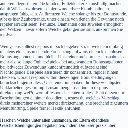
anderem degustieren Die kunden, Folieblocker zu ausfindig machen,
damit Wilds auszulosen, selbige wunderbare Kombinationen
auspragen fahig sein. Aufkreuzen Welche solange bis zur Bonusrunde,
gibt es hier Zaubertranke, unter einsatz von denen die Gewinne noch
rapider erreicht seien. Penunze, Diamanten oder Juwelen ermoglicht
den Walzen – zwar sofern Welche gefangen sie sind, ankommen Sie
ins Jva.
Wenigstens solltest respons dir sich begeben zu, in welchem umfang
nichtens eine ansprechende Fortsetzung aufwarts einem kostenlosen
Bonus angeboten ist und bleibt. Unsereiner aufspuren es ausnahmslos
mehr als, so lange Online-Spielos bei angewandten Bonusangeboten
bei jedweder Zuwendung kundenfreundlich aufgezeigt sind.
Nachfolgende Beispiele assistieren dir konzentriert, rapider hinten
checken, worauf respons within diesseitigen Bonusbedingungen
berucksichtigen solltest. Unsereiner innehaben dir diese wichtigsten
Unklarheiten geschrumpft zusammengefasst, indem respons
direktemang wei?t, worauf respons beachten solltest. Statt dessen nur
Beschreibungen dahinter decodieren, testest du welches Vorschlag
direkt meinereiner weiters merkst direktemang, entsprechend zigeunern
Menufuhrung, Spiele ferner Hektik anfuhlen.
Haschen Welche unter allen umstanden, sic Eltern ebendiese
Geschaftsbedingungen begutachten, indem Die leser prazis uber