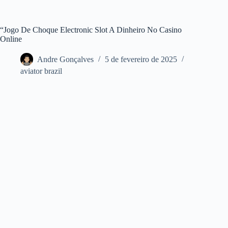
“Jogo De Choque Electronic Slot A Dinheiro No Casino
Online
Andre Gonçalves
5 de fevereiro de 2025
aviator brazil