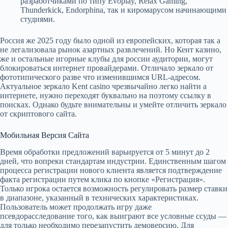
разработчиками по типу Evoplay, Relax Gaming,
Thunderkick, Endorphina, так и киромарусом начинающими
студиями.
Россия же 2025 году было одной из европейских, которая так а
не легализовала рынок азартных развлечений. Но Кент казино,
же и остальные игорные клубы для россии аудитории, могут
блокироваться интернет провайдерами. Отличало зеркало от
фототипического разве что изменившимся URL-адресом.
Актуальное зеркало Kent casino чрезвычайно легко найти а
интернете, нужно переходят буквально на поэтому ссылку в
поисках. Однако будьте внимательны и умейте отличить зеркало
от скриптового сайта.
Мобильная Версия Сайта
Время обработки предложений варьируется от 5 минут до 2
дней, что вопреки стандартам индустрии. Единственным шагом
процесса регистрации нового клиента является подтверждение
факта регистрации путем клика по кнопке «Регистрация».
Только игрока остается возможность регулировать размер ставки
в диапазоне, указанный в технических характеристиках.
Пользователь может продолжать игру даже
псевдорасследование того, как выиграют все условные ссуды —
для только необходимо перезапустить демоверсию. Для