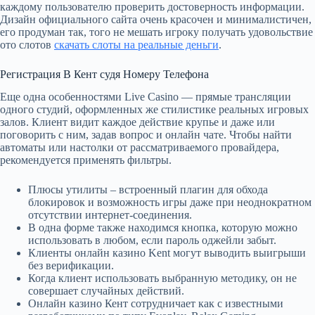
каждому пользователю проверить достоверность информации.
Дизайн официального сайта очень красочен и минималистичен,
его продуман так, того не мешать игроку получать удовольствие
ото слотов
скачать слоты на реальные деньги
.
Регистрация В Кент судя Номеру Телефона
Еще одна особенностями Live Casino — прямые трансляции
одного студий, оформленных же стилистике реальных игровых
залов. Клиент видит каждое действие крупье и даже или
поговорить с ним, задав вопрос и онлайн чате. Чтобы найти
автоматы или настолки от рассматриваемого провайдера,
рекомендуется применять фильтры.
Плюсы утилиты – встроенный плагин для обхода
блокировок и возможность игры даже при неоднократном
отсутствии интернет-соединения.
В одна форме также находимся кнопка, которую можно
использовать в любом, если пароль оджейли забыт.
Клиенты онлайн казино Kent могут выводить выигрыши
без верификации.
Когда клиент использовать выбранную методику, он не
совершает случайных действий.
Онлайн казино Кент сотрудничает как с известными