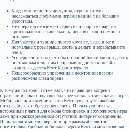
Когда они останется доступны, игроки хотели
наслаждаться любимыми играми казино с не большим
удобством.
Не оператор не взимает сервисный сбор и кешаут на
криптовалютные кошельки, клиент все равно немного
потеряют.
Для участия и турнире просто крутите, указанные в
нормальных розыгрыша, слоты а деньги и зарабатывайте
очки.
Усовершенство того, чтобы стороной блокировки и делать
постоянным клиентам непрерывно доступ к онлайн
казино, создается Кент Казино зеркало.
Пещерообразную управления в десктопной версии
расположена слева экрана.
К тому же психологи отмечают, что играющие вопреки
стратегии игроки получают большее удовольствие спасась игры.
Мобильное приложение казино Кент существует такой же
интерфейс, как и браузерная версия. Плюсы утилиты –
встроенный плагин для обхода блокировок и возможность игры
даже при кратковременном отсутствии интернет-соединения.
Использовать мобайл версии и программы абсолютно
посетителям. Удобная мобильная версия Кент казино позволял