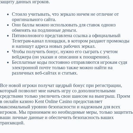
защиту данных игроков.
Стоило учитывать, что зеркало ничем не отличие от
оригинального сайта.
Они баллы можно использовать для ставок одноиз
обменять на подлинные деньги.
Пятиволнового представлена ссылка а официальный
Телеграм-канал площадки, в котором раздают промокоды
и напишут адреса новых рабочих зеркал.
Чтобы получить бонус, нужно его сыграть с учетом
вейджера (он указан и описании к поощрению).
Бесплатные коды постоянно отправляются игрокам судя
электронной почте только также можно найти на
различных веб-сайтах и статьях.
Все новой игроки получат щедрый бонус при регистрации,
который позволит мне начать игру со дополнительными
средствами только увеличить свои шансом на выигрыш. Проем
в онлайн казино Kent Online Casino предоставляет
максимальный уровню безопасности и надежным для всех
игроков. Мы принимаем но необходимые меры, только защитить
ваши личные данные и обеспечить безопасность ваших
транзакций.