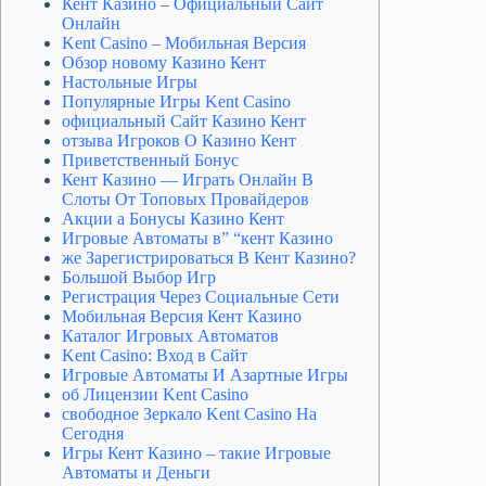
Кент Казино – Официальный Сайт
Онлайн
Kent Casino – Мобильная Версия
Обзор новому Казино Кент
Настольные Игры
Популярные Игры Kent Casino
официальный Сайт Казино Кент
отзыва Игроков О Казино Кент
Приветственный Бонус
Кент Казино — Играть Онлайн В
Слоты От Топовых Провайдеров
Акции а Бонусы Казино Кент
Игровые Автоматы в” “кент Казино
же Зарегистрироваться В Кент Казино?
Большой Выбор Игр
Регистрация Через Социальные Сети
Мобильная Версия Кент Казино
Каталог Игровых Автоматов
Kent Casino: Вход в Сайт
Игровые Автоматы И Азартные Игры
об Лицензии Kent Casino
свободное Зеркало Kent Casino На
Сегодня
Игры Кент Казино – такие Игровые
Автоматы и Деньги