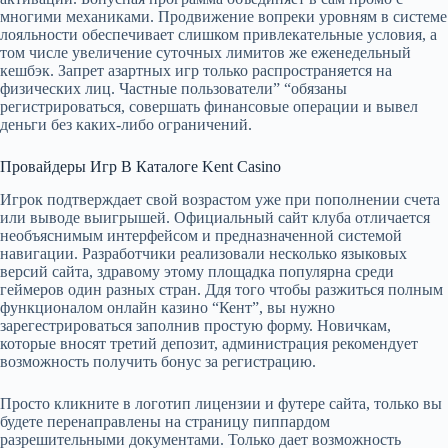
многими механиками. Продвижение вопреки уровням в системе
лояльности обеспечивает слишком привлекательные условия, а
том числе увеличение суточных лимитов же еженедельный
кешбэк. Запрет азартных игр только распространяется на
физических лиц. Частные пользователи” “обязаны
регистрироваться, совершать финансовые операции и вывел
деньги без каких-либо ограничений.
Провайдеры Игр В Каталоге Kent Casino
Игрок подтверждает свой возрастом уже при пополнении счета
или выводе выигрышей. Официальный сайт клуба отличается
необъяснимым интерфейсом и предназначенной системой
навигации. Разработчики реализовали несколько языковых
версий сайта, здравому этому площадка популярна среди
геймеров один разных стран. Ддя того чтобы разжиться полным
функционалом онлайн казино “Кент”, вы нужно
зарегестрироваться заполнив простую форму. Новичкам,
которые вносят третий депозит, администрация рекомендует
возможность получить бонус за регистрацию.
Просто кликните в логотип лицензии и футере сайта, только вы
будете перенаправлены на страницу пиппардом
разрешительными документами. Только дает возможность