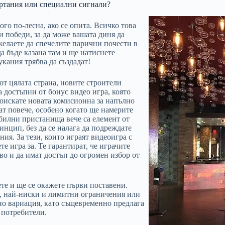
ъртания или специални сигнали?
ого по-лесна, ако се опита. Всичко това
 победи, за да може вашата диня да
желаете да спечелите парични почести в
да бъде казана там и ще натиснете
укания трябва да създадат!
от цялата страна, новите строители
а достъпни от бонус видео игра, която
поискате новата комисионна за напълно
ат повече, особено когато ще намерите
билни пристанища вече са елемент от
нцип, без да се налага да подреждате
ия. За тези, които играят видеоигра с
е игра за. Те гарантират, че играчите
во и да имат достъп до огромен избор от
те и ще се окажете първи поставени.
е, най-ниски и лимитни ограничения или
но вариация, като същевременно предлага
 потребители.