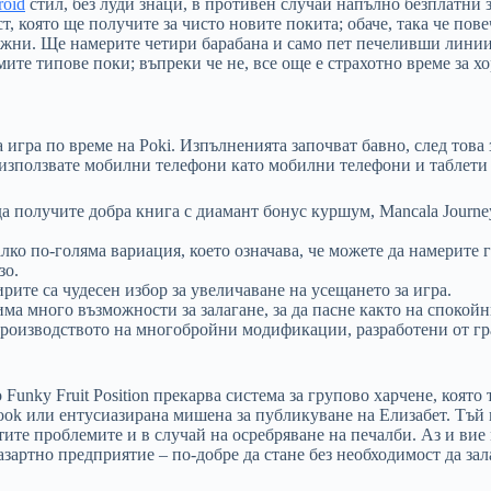
roid
стил, без луди знаци, в противен случай напълно безплатни з
т, която ще получите за чисто новите покита; обаче, така че пов
-важни. Ще намерите четири барабана и само пет печеливши линии
ите типове поки; въпреки че не, все още е страхотно време за хо
та игра по време на Poki. Изпълненията започват бавно, след тов
а използвате мобилни телефони като мобилни телефони и таблети
 получите добра книга с диамант бонус куршум, Mancala Journey
лко по-голяма вариация, което означава, че можете да намерите го
зо.
рите са чудесен избор за увеличаване на усещането за игра.
ма много възможности за залагане, за да пасне както на спокойни
роизводството на многобройни модификации, разработени от гра
unky Fruit Position прекарва система за групово харчене, която
ook или ентусиазирана мишена за публикуване на Елизабет. Тъй 
атите проблемите и в случай на осребряване на печалби. Аз и ви
хазартно предприятие – по-добре да стане без необходимост да зал