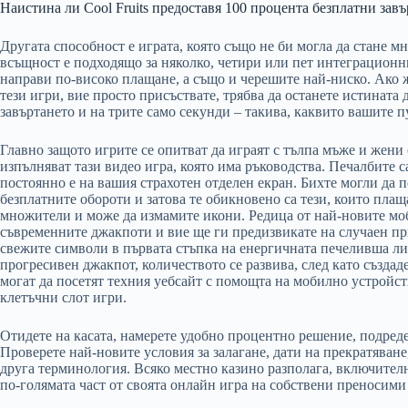
Наистина ли Cool Fruits предоставя 100 процента безплатни зав
Другата способност е играта, която също не би могла да стане мн
всъщност е подходящо за няколко, четири или пет интеграционни
направи по-високо плащане, а също и черешите най-ниско. Ако 
тези игри, вие просто присъствате, трябва да останете истината 
завъртането и на трите само секунди – такива, каквито вашите п
Главно защото игрите се опитват да играят с тълпа мъже и жени 
изпълняват тази видео игра, която има ръководства. Печалбите с
постоянно е на вашия страхотен отделен екран. Бихте могли да 
безплатните обороти и затова те обикновено са тези, които плащ
множители и може да измамите икони. Редица от най-новите мо
съвременните джакпоти и вие ще ги предизвикате на случаен при
свежите символи в първата стъпка на енергичната печеливша лин
прогресивен джакпот, количеството се развива, след като създадет
могат да посетят техния уебсайт с помощта на мобилно устройст
клетъчни слот игри.
Отидете на касата, намерете удобно процентно решение, подреде
Проверете най-новите условия за залагане, дати на прекратяван
друга терминология. Всяко местно казино разполага, включител
по-голямата част от своята онлайн игра на собствени преносими