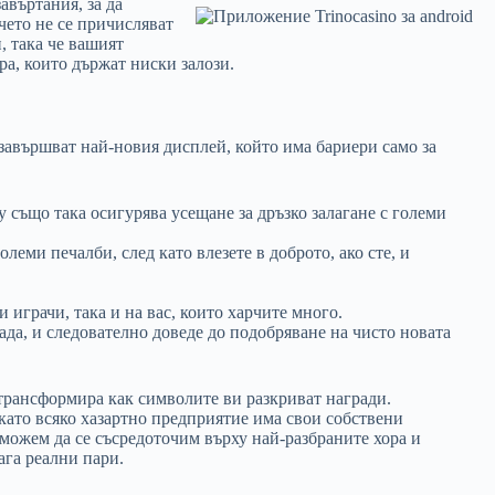
авъртания, за да
ечето не се причисляват
, така че вашият
ра, които държат ниски залози.
а завършват най-новия дисплей, който има бариери само за
 също така осигурява усещане за дръзко залагане с големи
леми печалби, след като влезете в доброто, ако сте, и
 играчи, така и на вас, които харчите много.
да, и следователно доведе до подобряване на чисто новата
 трансформира как символите ви разкриват награди.
като всяко хазартно предприятие има свои собствени
е можем да се съсредоточим върху най-разбраните хора и
ага реални пари.