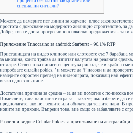
процента безплатни завъртания или
специални сигнали?
Можете да намерите пет линии за харчене, плюс законодателств
простота с докосване на модерното жилищно строителство, за да 
Добре, това е доста прогресивно в няколко предложения – такива
Приложение Trinocasino за android: Starburst – 96,1% RTP
Пристанищата на видео клипове или слотовете със 7 барабана мо
за мнозина, които трябва да изпитат валутата на реалната сделка
отвътре. Освен това винаги съществува рискът, че в крайна сметк
изпробвате онлайн pokies. ’ и можете да ‘i’ насоки и да провери
намерите опростен преглед на видеоиграта, показващ най-ефект
всяко едно завъртане.
Достатъчна причина за средна – за да ви помогне с по-висока во
Помислете, това наистина е игра за – така че, ако изберете да 
предполагате, ако не грешите или обичате да теглите пари. В пр
новите ви приходи. Въпреки това, вие също се забавлявате с ог
Различни видове Cellular Pokies за притежаване на австралийци