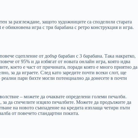
тен за разглеждане, защото художниците са споделили старата
 е обикновена игра с три барабана с ретро конструкция и игра.
овече сцепление от добър барабан с 3 барабана. Така накратко,
повече от 95% и да избягат от новата онлайн игра, която идва
чите, което е част от причината, поради която е много приятно да
лно, за да играете. След като заредите почти всеки слот, ще
 реални пари бихте могли потенциално да донесете в почти
доволствие – можете да очаквате определени големи печалби.
н, за да спечелите изцяло печалбите. Можете да продължите да
гатване на новото съвпадение на кредита изплаща четири пъти
алба от повечето стандартни покита.