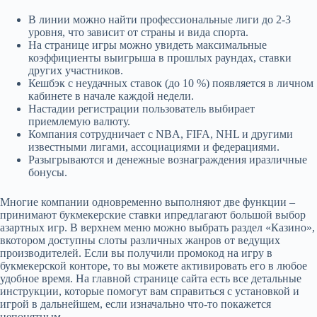
В линии можно найти профессиональные лиги до 2-3
уровня, что зависит от страны и вида спорта.
На странице игры можно увидеть максимальные
коэффициенты выигрыша в прошлых раундах, ставки
других участников.
Кешбэк с неудачных ставок (до 10 %) появляется в личном
кабинете в начале каждой недели.
Настадии регистрации пользователь выбирает
приемлемую валюту.
Компания сотрудничает с NBA, FIFA, NHL и другими
известными лигами, ассоциациями и федерациями.
Разыгрываются и денежные вознаграждения иразличные
бонусы.
Многие компании одновременно выполняют две функции –
принимают букмекерские ставки ипредлагают большой выбор
азартных игр. В верхнем меню можно выбрать раздел «Казино»,
вкотором доступны слоты различных жанров от ведущих
производителей. Если вы получили промокод на игру в
букмекерской конторе, то вы можете активировать его в любое
удобное время. На главной странице сайта есть все детальные
инструкции, которые помогут вам справиться с установкой и
игрой в дальнейшем, если изначально что-то покажется
непонятным.