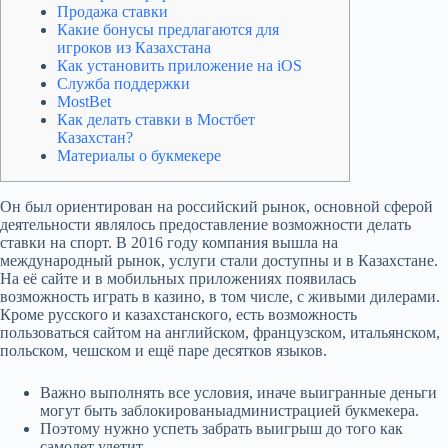
Продажа ставки
Какие бонусы предлагаются для
игроков из Казахстана
Как установить приложение на iOS
Служба поддержки
MostBet
Как делать ставки в Мостбет
Казахстан?
Материалы о букмекере
Он был ориентирован на российский рынок, основной сферой
деятельности являлось предоставление возможности делать
ставки на спорт. В 2016 году компания вышла на
международный рынок, услуги стали доступны и в Казахстане.
На её сайте и в мобильных приложениях появилась
возможность играть в казино, в том числе, с живыми дилерами.
Кроме русского и казахстанского, есть возможность
пользоваться сайтом на английском, французском, итальянском,
польском, чешском и ещё паре десятков языков.
Важно выполнять все условия, иначе выигранные деньги
могут быть заблокированыадминистрацией букмекера.
Поэтому нужно успеть забрать выигрыш до того как
самолет улетит.