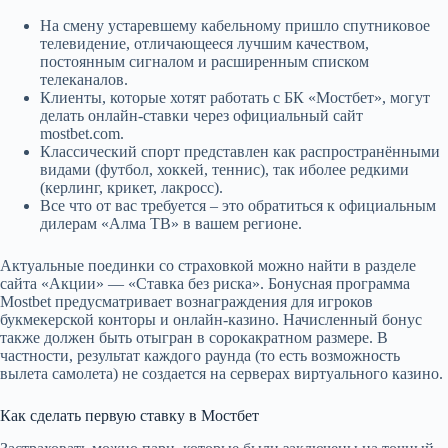
На смену устаревшему кабельному пришло спутниковое
телевидение, отличающееся лучшим качеством,
постоянным сигналом и расширенным списком
телеканалов.
Клиенты, которые хотят работать с БК «Мостбет», могут
делать онлайн-ставки через официальный сайт
mostbet.com.
Классический спорт представлен как распространёнными
видами (футбол, хоккей, теннис), так иболее редкими
(керлинг, крикет, лакросс).
Все что от вас требуется – это обратиться к официальным
дилерам «Алма ТВ» в вашем регионе.
Актуальные поединки со страховкой можно найти в разделе
сайта «Акции» — «Ставка без риска». Бонусная программа
Mostbet предусматривает вознаграждения для игроков
букмекерской конторы и онлайн-казино. Начисленный бонус
также должен быть отыгран в сорокакратном размере. В
частности, результат каждого раунда (то есть возможность
вылета самолета) не создается на серверах виртуального казино.
Как сделать первую ставку в Мостбет