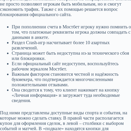
не просто позволяют игрокам быть мобильным, но и смогут
сэкономить трафик. Также с их помощью решается вопрос
блокирования официального сайта.
При пополнении счета в Мостбет игроку нужно помнить о
том, что платежные реквизиты игрока должны совпадать с
данными в анкете.
Раздел Crash-игр насчитывает более 10 азартных
развлечений.
Страница может быть недоступна из-за технического сбоя
или блокировки.
Если официальный сайт недоступен, воспользуйтесь
рабочим зеркалом Мостбет.
Важным фактором становится честной и надёжность
букмекера, что подтверждается многочисленными
положительными отзывами.
Она сводится к тому, что клиент нажимает на кнопку
«Личная информация» и загружает туда необходимые
сведения.
Под ними представлены доступные виды спорта и события, на
которые можно сделать ставку. В правой части располагается
купон для оформления сделок, в левой – столбики с выбором
событий и матчей. В «подвале» находятся кнопки для