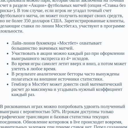
Застраховать можно пари, которые были заключены на точный
счет в разделе «Акции» футбольных матчей (опция «Ставка без
риска»). В том случае, если игрок не угадал точный счет
футбольного матча, он может получить возврат своих средств,
но не более 350 долларов США. Зарегистрированные клиенты,
делающие ставки по линии Мостбет.кз, участвуют в программе
лояльности.
Лайв-линия букмекера «Мостбет» охватывает
большинство значимых матчей.
Участвовать в акции можно каждый раз при оформлении
выигрышного экспресса из 4+ исходов.
Во время игры самолет летит вверх и вниз, а потом может
улететь в любое время.
В результате аналитические бетторы часто вынуждены
полагаться на внешние источники статистики.
Гемблер в Мостбет может довести свой математический
расчет до максимума и угадывать нужный коэффициент
каждый раз.
В рискованных играх можно попробовать удвоить полученный
выигрыш с вероятностью 50%. Игрокам доступны только
графические трансляции и базовая статистика текущих
поединков. Обновление котировок в live происходит вовремя,
значительных задержек при приеме ставок нет. Перед созданием