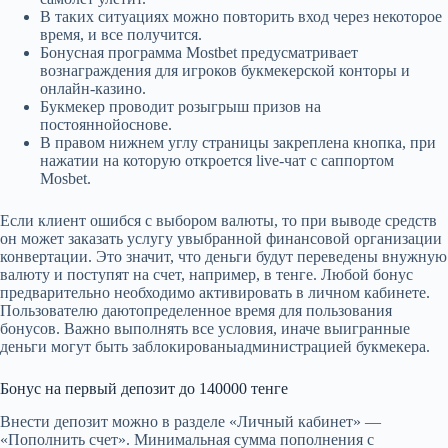
В таких ситуациях можно повторить вход через некоторое
время, и все получится.
Бонусная программа Mostbet предусматривает
вознаграждения для игроков букмекерской конторы и
онлайн-казино.
Букмекер проводит розыгрыш призов на
постояннойоснове.
В правом нижнем углу страницы закреплена кнопка, при
нажатии на которую откроется live-чат с саппортом
Mosbet.
Если клиент ошибся с выбором валюты, то при выводе средств
он может заказать услугу увыбранной финансовой организации
конвертации. Это значит, что деньги будут переведены внужную
валюту и поступят на счет, например, в тенге. Любой бонус
предварительно необходимо активировать в личном кабинете.
Пользователю даютопределенное время для пользования
бонусов. Важно выполнять все условия, иначе выигранные
деньги могут быть заблокированыадминистрацией букмекера.
Бонус на первый депозит до 140000 тенге
Внести депозит можно в разделе «Личный кабинет» —
«Пополнить счет». Минимальная сумма пополнения с