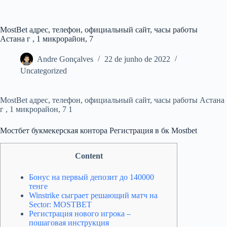
MostBet адрес, телефон, официальный сайт, часы работы
Астана г , 1 микрорайон, 7
Andre Gonçalves
22 de junho de 2022
Uncategorized
MostBet адрес, телефон, официальный сайт, часы работы Астана
г , 1 микрорайон, 7 1
Мостбет букмекерская контора Регистрация в бк Mostbet
Content
Бонус на первый депозит до 140000
тенге
Winstrike сыграет решающий матч на
Sector: MOSTBET
Регистрация нового игрока –
пошаговая инструкция