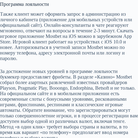
Программа лояльности
Также клиент может оформить запрос в администрацию из
личного кабинета (приложение для мобильных устройств или
официальный сайт). Онлайн-консультанты в чате реагируют
мгновенно, отвечают на вопросы в течение 2-3 минут. Скачать
игровое приложение Mostbet на iOS можно в зарубежном App
Store. Игровой клиент работает на устройствах с iOS 10.0 и
новее. Авторизоваться в учетной записи Mostbet можно по
номеру телефона, адресу электронной почты или логину и
паролю.
За достижение новых уровней в программе лояльности
букмекер предоставляет фрибеты. В разделе «Казино» Mostbet
собрал более азартных развлечений известных провайдеров
Playson, Pragmatic Play, Booongo, Endorphina, Betsoft и не только.
На официальном сайте и в мобильном приложении есть
современные слоты с бонусными уровнями, рискованными
играми, фриспинами, респинами и классические игровые
автоматы. Обратите внимание, что зарегистрироваться могут
только совершеннолетние игроки, и в процессе регистрации вам
доступен выбор одной из различных валют, включая тенге.
Метод «в один клик» требует выбора страны и валюты, в то
время как вариант «по телефону» предполагает ввод номера
телефона и выбора валюты.