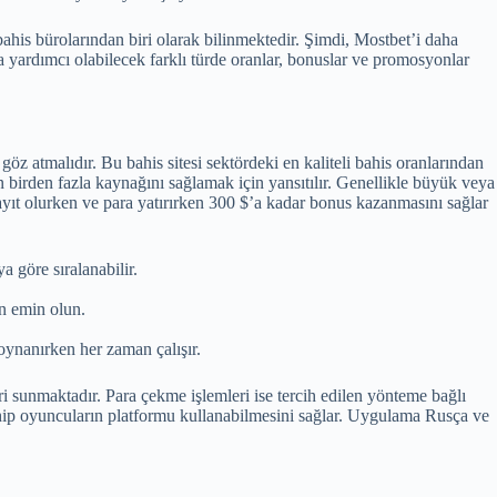
 bahis bürolarından biri olarak bilinmektedir. Şimdi, Mostbet’i daha
a yardımcı olabilecek farklı türde oranlar, bonuslar ve promosyonlar
öz atmalıdır. Bu bahis sitesi sektördeki en kaliteli bahis oranlarından
 birden fazla kaynağını sağlamak için yansıtılır. Genellikle büyük veya
kayıt olurken ve para yatırırken 300 $’a kadar bonus kazanmasını sağlar
a göre sıralanabilir.
en emin olun.
oynanırken her zaman çalışır.
ri sunmaktadır. Para çekme işlemleri ise tercih edilen yönteme bağlı
ahip oyuncuların platformu kullanabilmesini sağlar. Uygulama Rusça ve