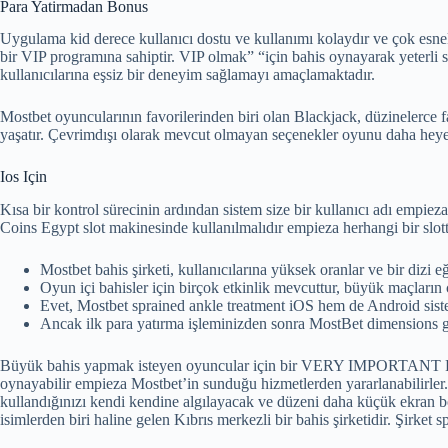
Para Yatirmadan Bonus
Uygulama kid derece kullanıcı dostu ve kullanımı kolaydır ve çok esnek
bir VIP programına sahiptir. VIP olmak” “için bahis oynayarak yeterli s
kullanıcılarına eşsiz bir deneyim sağlamayı amaçlamaktadır.
Mostbet oyuncularının favorilerinden biri olan Blackjack, düzinelerce 
yaşatır. Çevrimdışı olarak mevcut olmayan seçenekler oyunu daha heyec
Ios Için
Kısa bir kontrol sürecinin ardından sistem size bir kullanıcı adı empie
Coins Egypt slot makinesinde kullanılmalıdır empieza herhangi bir slott
Mostbet bahis şirketi, kullanıcılarına yüksek oranlar ve bir dizi 
Oyun içi bahisler için birçok etkinlik mevcuttur, büyük maçların c
Evet, Mostbet sprained ankle treatment iOS hem de Android sist
Ancak ilk para yatırma işleminizden sonra MostBet dimensions gü
Büyük bahis yapmak isteyen oyuncular için bir VERY IMPORTANT PERS
oynayabilir empieza Mostbet’in sunduğu hizmetlerden yararlanabilirler. 
kullandığınızı kendi kendine algılayacak ve düzeni daha küçük ekran bo
isimlerden biri haline gelen Kıbrıs merkezli bir bahis şirketidir. Şirket 