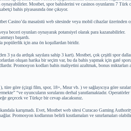
his oynayabilirler. Mostbet, spor bahislerini ve casinos oyunlarını 7 Türk
abetçi bahis piyasasında öne çıkıyor.
bet Casino’da masaüstü web sitesinde veya mobil cihazlar üzerinden oy
eya beceri oyunları oynayarak potansiyel olarak para kazanabilirler.
azanmayı başardı.
a popülerlik için ana ön koşullardan biridir.
n 3 ya da ardışık sayılara sahip 3 kart). Mostbet, çok çeşitli spor dalla
porlardan oluşan harika bir seçim var, bu da bahis yapmak için gaté spor
dlardır. Promosyon kodları bahis maliyetini azaltmak, bonus miktarları a
, türe göre (çizgi film, spor, 18+, Mısır vb. ) ve sağlayıcıya göre sıral
mekte” “ve oyuncuların sorularını derhal yanıtlamaktadır. Operatörler ta
eğe geçecek ve Türkçe bir cevap alacaksınız.
skandala karışmadı. Evet, Mostbet web sitesi Curacao Gaming Authority 
ağlar. Promosyon kodlarının belirli kısıtlamaları ve sınırlamaları olabilir