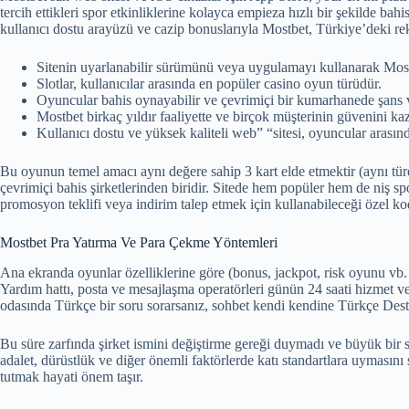
tercih ettikleri spor etkinliklerine kolayca empieza hızlı bir şekilde ba
kullanıcı dostu arayüzü ve cazip bonuslarıyla Mostbet, Türkiye’deki rek
Sitenin uyarlanabilir sürümünü veya uygulamayı kullanarak Most
Slotlar, kullanıcılar arasında en popüler casino oyun türüdür.
Oyuncular bahis oynayabilir ve çevrimiçi bir kumarhanede şans v
Mostbet birkaç yıldır faaliyette ve birçok müşterinin güvenini k
Kullanıcı dostu ve yüksek kaliteli web” “sitesi, oyuncular arasınd
Bu oyunun temel amacı aynı değere sahip 3 kart elde etmektir (aynı türde
çevrimiçi bahis şirketlerinden biridir. Sitede hem popüler hem de niş s
promosyon teklifi veya indirim talep etmek için kullanabileceği özel ko
Mostbet Pra Yatırma Ve Para Çekme Yöntemleri
Ana ekranda oyunlar özelliklerine göre (bonus, jackpot, risk oyunu vb. )
Yardım hattı, posta ve mesajlaşma operatörleri günün 24 saati hizmet ver
odasında Türkçe bir soru sorarsanız, sohbet kendi kendine Türkçe Dest
Bu süre zarfında şirket ismini değiştirme gereği duymadı ve büyük bir 
adalet, dürüstlük ve diğer önemli faktörlerde katı standartlara uymasını s
tutmak hayati önem taşır.