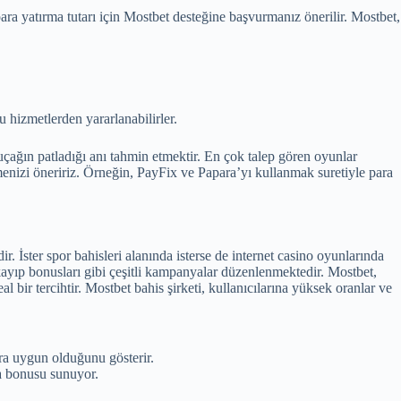
ra yatırma tutarı için Mostbet desteğine başvurmanız önerilir. Mostbet,
 hizmetlerden yararlanabilirler.
uçağın patladığı anı tahmin etmektir. En çok talep gören oyunlar
tmenizi öneririz. Örneğin, PayFix ve Papara’yı kullanmak suretiyle para
 İster spor bahisleri alanında isterse de internet casino oyunlarında
ayıp bonusları gibi çeşitli kampanyalar düzenlenmektedir. Mostbet,
bir tercihtir. Mostbet bahis şirketi, kullanıcılarına yüksek oranlar ve
ara uygun olduğunu gösterir.
ma bonusu sunuyor.