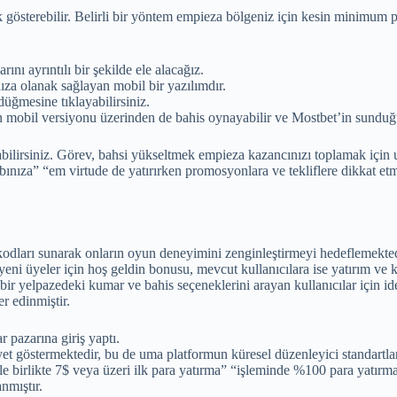
gösterebilir. Belirli bir yöntem empieza bölgeniz için kesin minimum pa
nı ayrıntılı bir şekilde ele alacağız.
a olanak sağlayan mobil bir yazılımdır.
ğmesine tıklayabilirsiniz.
in mobil versiyonu üzerinden de bahis oynayabilir ve Mostbet’in sunduğu
abilirsiniz. Görev, bahsi yükseltmek empieza kazancınızı toplamak için 
sabınıza” “em virtude de yatırırken promosyonlara ve tekliflere dikkat e
dları sunarak onların oyun deneyimini zenginleştirmeyi hedeflemektedir.
 üyeler için hoş geldin bonusu, mevcut kullanıcılara ise yatırım ve k
 yelpazedeki kumar ve bahis seçeneklerini arayan kullanıcılar için ideal 
r edinmiştir.
 pazarına giriş yaptı.
liyet göstermektedir, bu de uma platformun küresel düzenleyici standartl
 ile birlikte 7$ veya üzeri ilk para yatırma” “işleminde %100 para yatır
nmıştır.