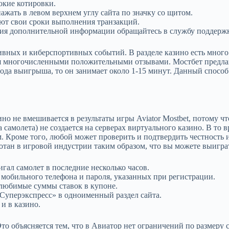
окие котировки.
ажать в левом верхнем углу сайта по значку со щитом.
уют свои сроки выполнения транзакций.
я дополнительной информации обращайтесь в службу поддержки
тивных и киберспортивных событий. В разделе казино есть мно
тся многочисленными положительными отзывами. Мостбет предла
да выигрыша, то он занимает около 1-15 минут. Данный способ 
зино не вмешивается в результаты игры Aviator Mostbet, потому 
 самолета) не создается на серверах виртуального казино. В то в
 Кроме того, любой может проверить и подтвердить честность и
ботан в игровой индустрии таким образом, что вы можете выиграт
игал самолет в последние несколько часов.
мобильного телефона и пароля, указанных при регистрации.
любимые суммы ставок в купоне.
Суперэкспресс» в одноименный раздел сайта.
 и в казино.
Это объясняется тем, что в Авиатор нет ограничений по размеру