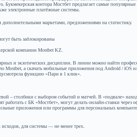
го. Букмекерская контора Мостбет предлагает самые популярные
акже электронные платёжные системы.
и дополнительными маркетами, предложениями на статистику.
могут быть заблокированы
керской компании Mostbet KZ.
ярных и экзотических дисциплин. В линии можно найти професси
ло Mostbet, а скачать мобильные приложения под Android / iOS
едусмотрела функцию «Пари в 1 клик».
левой – столбики с выбором событий и матчей. В «подвале» нахо
т работать с БК «Мостбет», могут делать онлайн-ставки через о
обильные приложения или программы для персональных компьюте
 исходов, для системы — не менее трех.