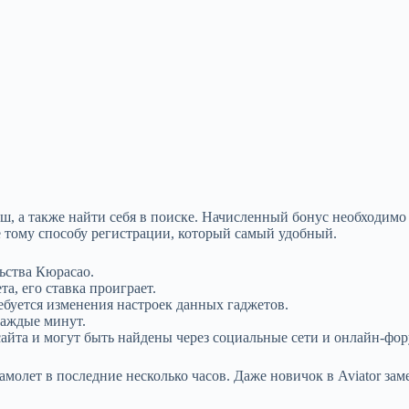
ш, а также найти себя в поиске. Начисленный бонус необходимо 
е тому способу регистрации, который самый удобный.
ьства Кюрасао.
а, его ставка проиграет.
ебуется изменения настроек данных гаджетов.
каждые минут.
айта и могут быть найдены через социальные сети и онлайн-фо
самолет в последние несколько часов. Даже новичок в Aviator за