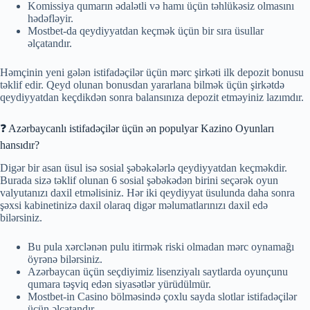
Komissiya qumarın ədalətli və hamı üçün təhlükəsiz olmasını
hədəfləyir.
Mostbet-da qeydiyyatdan keçmək üçün bir sıra üsullar
əlçatandır.
Həmçinin yeni gələn istifadəçilər üçün mərc şirkəti ilk depozit bonusu
təklif edir. Qeyd olunan bonusdan yararlana bilmək üçün şirkətdə
qeydiyyatdan keçdikdən sonra balansınıza depozit etməyiniz lazımdır.
❓ Azərbaycanlı istifadəçilər üçün ən populyar Kazino Oyunları
hansıdır?
Digər bir asan üsul isə sosial şəbəkələrlə qeydiyyatdan keçməkdir.
Burada sizə təklif olunan 6 sosial şəbəkədən birini seçərək oyun
valyutanızı daxil etməlisiniz. Hər iki qeydiyyat üsulunda daha sonra
şəxsi kabinetinizə daxil olaraq digər məlumatlarınızı daxil edə
bilərsiniz.
Bu pula xərclənən pulu itirmək riski olmadan mərc oynamağı
öyrənə bilərsiniz.
Azərbaycan üçün seçdiyimiz lisenziyalı saytlarda oyunçunu
qumara təşviq edən siyasətlər yürüdülmür.
Mostbet-in Casino bölməsində çoxlu sayda slotlar istifadəçilər
üçün əlçatandır.