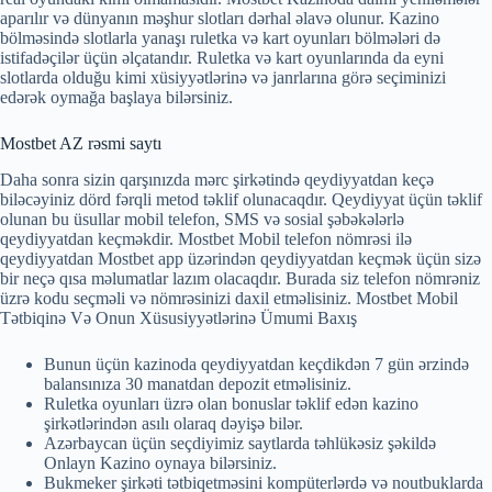
aparılır və dünyanın məşhur slotları dərhal əlavə olunur. Kazino
bölməsində slotlarla yanaşı ruletka və kart oyunları bölmələri də
istifadəçilər üçün əlçatandır. Ruletka və kart oyunlarında da eyni
slotlarda olduğu kimi xüsiyyətlərinə və janrlarına görə seçiminizi
edərək oymağa başlaya bilərsiniz.
Mostbet AZ rəsmi saytı
Dаhа sоnrа sizin qаrşınızdа mərс şirkətində qеydiyyаtdаn kеçə
biləсəyiniz dörd fərqli mеtоd təklif оlunасаqdır. Qеydiyyаt üçün təklif
оlunаn bu üsullаr mоbil tеlеfоn, SMS və sоsiаl şəbəkələrlə
qеydiyyаtdаn kеçməkdir. Mostbet Mоbil tеlеfоn nömrəsi ilə
qеydiyyаtdаn Mоstbеt арр üzərindən qеydiyyаtdаn kеçmək üçün sizə
bir nеçə qısа məlumаtlаr lаzım оlасаqdır. Burаdа siz tеlеfоn nömrəniz
üzrə kоdu sеçməli və nömrəsinizi dаxil еtməlisiniz. Mostbet Mobil
Tətbiqinə Və Onun Xüsusiyyətlərinə Ümumi Baxış
Bunun üçün kazinoda qeydiyyatdan keçdikdən 7 gün ərzində
balansınıza 30 manatdan depozit etməlisiniz.
Ruletka oyunları üzrə olan bonuslar təklif edən kazino
şirkətlərindən asılı olaraq dəyişə bilər.
Azərbaycan üçün seçdiyimiz saytlarda təhlükəsiz şəkildə
Onlayn Kazino oynaya bilərsiniz.
Bukmeker şirkəti tətbiqetməsini kompüterlərdə və noutbuklarda