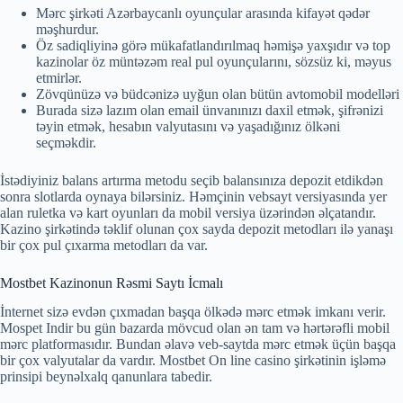
Mərc şirkəti Azərbaycanlı oyunçular arasında kifayət qədər
məşhurdur.
Öz sadiqliyinə görə mükafatlandırılmaq həmişə yaxşıdır və top
kazinolar öz müntəzəm real pul oyunçularını, sözsüz ki, məyus
etmirlər.
Zövqünüzə və büdcənizə uyğun olan bütün avtomobil modelləri
Burada sizə lazım olan email ünvanınızı daxil etmək, şifrənizi
təyin etmək, hesabın valyutasını və yaşadığınız ölkəni
seçməkdir.
İstədiyiniz balans artırma metodu seçib balansınıza depozit etdikdən
sonra slotlarda oynaya bilərsiniz. Həmçinin vebsayt versiyasında yer
alan ruletka və kart oyunları da mobil versiya üzərindən əlçatandır.
Kazino şirkətində təklif olunan çox sayda depozit metodları ilə yanaşı
bir çox pul çıxarma metodları da var.
Mostbet Kazinonun Rəsmi Saytı İcmalı
İnternet sizə evdən çıxmadan başqa ölkədə mərc etmək imkanı verir.
Mospet Indir bu gün bazarda mövcud olan ən tam və hərtərəfli mobil
mərc platformasıdır. Bundan əlavə veb-saytda mərc etmək üçün başqa
bir çox valyutalar da vardır. Mostbet On line casino şirkətinin işləmə
prinsipi beynəlxalq qanunlara tabedir.