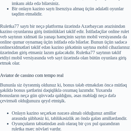
imkanı əldə edə bilərsiniz.
Bir onlayn kazino saytı lisenziya almaq üçün ədalətli oyunlar
təqdim etməlidir.
Ruletka77 saytı bir neçə platforma üzərində Azərbaycan ərazisindən
kazino oyunlarına giriş üstünlükləri təklif edir. İstifadəçilər online rulet
veb saytının xidməti ilə yanaşı həmçinin saytın mobil versiyasında da
online qumar oynamaq üçün istifadə edə bilərlər. Bunun üçün sadəcə
onlinexidmətləri təklif edən kazino şirkətinin saytına mobil cihazlarınız
üzərindən giriş etməniz lazım gələcəkdir. Ruletka77 saytının təklif
etdiyi mobil versiyasında veb sayt üzərində olan bütün oyunlara giriş
etmək olar.
Aviator de cassino com tempo real
Bununla siz öyrənmiş oldunuz ki, bonus tələb etməkdən öncə mütləq
şəkildə bonus şərtlərini dəqiqliklə oxumaq lazımdır. Yuxarıda
bonusların neçə gün qüvvədə qaldığını, əsas məbləği neçə dəfə
çevirməli olduğunuzu qeyd etmişik.
Onlayn kazino seçərkən nəzərə almalı olduğunuz amillər
arasında şübhəsiz ki, təhlükəsizlik ən öndə gələn amillərdəndir.
Oyunçuların təbiətindən asılı olaraq bir çox pul qazandıran
ruletka mərc növləri vardır.