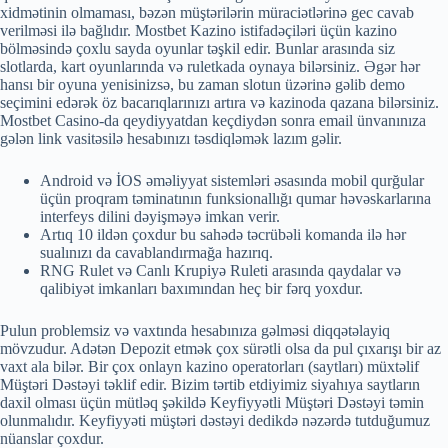
xidmətinin olmaması, bəzən müştərilərin müraciətlərinə gec cavab
verilməsi ilə bağlıdır. Mostbet Kazino istifadəçiləri üçün kazino
bölməsində çoxlu sayda oyunlar təşkil edir. Bunlar arasında siz
slotlarda, kart oyunlarında və ruletkada oynaya bilərsiniz. Əgər hər
hansı bir oyuna yenisinizsə, bu zaman slotun üzərinə gəlib demo
seçimini edərək öz bacarıqlarınızı artıra və kazinoda qazana bilərsiniz.
Mostbet Casino-da qeydiyyatdan keçdiydən sonra email ünvanınıza
gələn link vasitəsilə hesabınızı təsdiqləmək lazım gəlir.
Android və İOS əməliyyat sistemləri əsasında mobil qurğular
üçün proqram təminatının funksionallığı qumar həvəskarlarına
interfeys dilini dəyişməyə imkan verir.
Artıq 10 ildən çoxdur bu sahədə təcrübəli komanda ilə hər
sualınızı da cavablandırmağa hazırıq.
RNG Rulet və Canlı Krupiyə Ruleti arasında qaydalar və
qalibiyət imkanları baxımından heç bir fərq yoxdur.
Pulun problemsiz və vaxtında hesabınıza gəlməsi diqqətəlayiq
mövzudur. Adətən Depozit etmək çox sürətli olsa da pul çıxarışı bir az
vaxt ala bilər. Bir çox onlayn kazino operatorları (saytları) müxtəlif
Müştəri Dəstəyi təklif edir. Bizim tərtib etdiyimiz siyahıya saytların
daxil olması üçün mütləq şəkildə Keyfiyyətli Müştəri Dəstəyi təmin
olunmalıdır. Keyfiyyəti müştəri dəstəyi dedikdə nəzərdə tutduğumuz
nüanslar çoxdur.