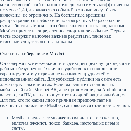
количество событий в накопителе должно иметь коэффициенты
не менее 1,40, а количество событий, которые могут быть
включены, не ограничено. На бесплатные вращения
распространяется требование по отыгрышу в 60 раз больше
суммы бонуса. Линия – это общее количество ставок, которые
Mostbet примет на определенное спортивное событие. Первая
часть содержит наиболее важные результаты, такие как
итоговый счет, тоталы и гандикапы.
Ставки на киберспорт в Mostbet
Он содержит все возможности и функции предыдущих версий и
работает безупречно. Отличное удобство в использовании
гарантирует, что у игроков не возникнет трудностей с
использованием сайта. Для узбекской публики на сайте есть
даже португальский язык. Если вы решите использовать
мобильный сайт Mostbet BR, а не приложение для Android или
версию для ПК, вы не пропустите ни одной акции или бонуса.
Для тех, кто по каким-либо причинам предпочитает не
скачивать приложение Mostbet, сайт является отличной заменой.
Mostbet предлагает множество вариантов игр казино,
включая джекпот, покер, баккара, настольные игры и
слоты.