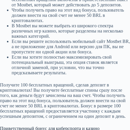
от Mostbet, который может действовать до 5 депозитов.
Чтобы получить право на этот вид бонуса, пользователь
должен внести на свой счет не менее 50 BRL в
криптовалютах.
В Mostbet вы можете выбрать из широкого спектра
различных игр казино, которые разделены на несколько
важных категорий.
Если вы решите использовать мобильный сайт Mostbet BR,
а не приложение для Android или версию для ПК, вы не
пропустите ни одной акции или бонуса.
Если вы хотите полностью максимизировать свой
потенциальный выигрыш, эта опция ставок является
отличной заменой, при условии, что вы точно
предсказываете результаты.
Получите 100 бесплатных вращений, сделав депозит в
криптовалютах! Вы получите бесплатные спины сразу после
того, как деньги будут зачислены на ваш счет. Чтобы получить
право на этот вид бонуса, пользователь должен внести на свой
счет не менее 50 BRL в криптовалютах. Бонус в размере 100
бесплатных вращений предоставляется участнику с каждым
успешным депозитом, с ограничением на один депозит в день.
Приветственный бонус для киберспорта и казино