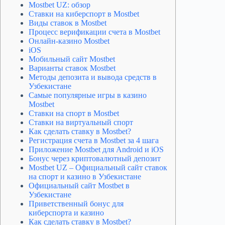
Mostbet UZ: обзор
Ставки на киберспорт в Mostbet
Виды ставок в Mostbet
Процесс верификации счета в Mostbet
Онлайн-казино Mostbet
iOS
Мобильный сайт Mostbet
Варианты ставок Mostbet
Методы депозита и вывода средств в
Узбекистане
Самые популярные игры в казино
Mostbet
Ставки на спорт в Mostbet
Ставки на виртуальный спорт
Как сделать ставку в Mostbet?
Регистрация счета в Mostbet за 4 шага
Приложение Mostbet для Android и iOS
Бонус через криптовалютный депозит
Mostbet UZ – Официальный сайт ставок
на спорт и казино в Узбекистане
Официальный сайт Mostbet в
Узбекистане
Приветственный бонус для
киберспорта и казино
Как сделать ставку в Mostbet?