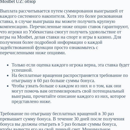
Mostbet UZ: обзор
Выплата рассчитывается путем суммирования выигрышей от
каждого системного накопителя. Хотя это более рискованная
ставка, в случае выигрыша вы можете получить крупную
компенсацию. Перечисленные ниже опции ставок гарантируют,
что игроки из Узбекистана смогут получить удовольствие от
игры на Mostbet, делая ставки на спорт и игры в казино. Для
получения более подробной информации о каждой
задействованной функции просто ознакомьтесь с
перечисленными ниже опциями.
Только если оценка каждого игрока верна, эта ставка будет
успешной.
На бесплатные вращения распространяется требование по
отыгрышу в 60 раз больше суммы бонуса.
Чтобы узнать больше о каждом из них и о том, как они
могут помочь вам оптимизировать свой потенциальный
выигрыш, прочитайте описание каждого из них, которое
представлено ниже.
Требование по отыгрышу бесплатных вращений в 30 раз
превышает сумму бонуса. В течение 30 дней после получения
бонуса вы должны отыграть в 5 раз больше суммы бонуса,
чтобы вывести его на свой личный счет. Минимальное