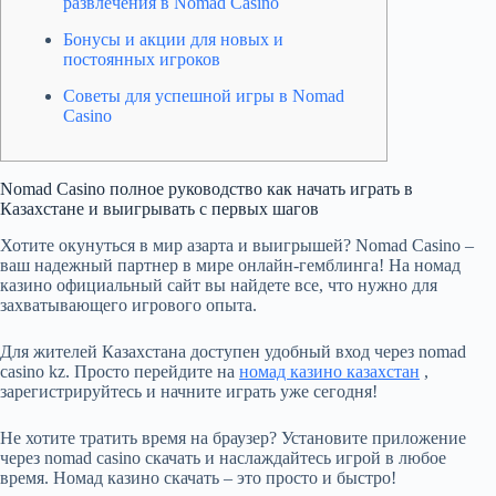
развлечения в Nomad Casino
Бонусы и акции для новых и
постоянных игроков
Советы для успешной игры в Nomad
Casino
Nomad Casino полное руководство как начать играть в
Казахстане и выигрывать с первых шагов
Хотите окунуться в мир азарта и выигрышей? Nomad Casino –
ваш надежный партнер в мире онлайн-гемблинга! На номад
казино официальный сайт вы найдете все, что нужно для
захватывающего игрового опыта.
Для жителей Казахстана доступен удобный вход через nomad
casino kz. Просто перейдите на
номад казино казахстан
,
зарегистрируйтесь и начните играть уже сегодня!
Не хотите тратить время на браузер? Установите приложение
через nomad casino скачать и наслаждайтесь игрой в любое
время. Номад казино скачать – это просто и быстро!