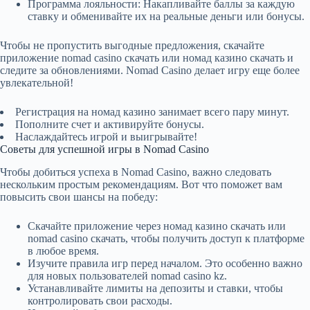
Программа лояльности: Накапливайте баллы за каждую
ставку и обменивайте их на реальные деньги или бонусы.
Чтобы не пропустить выгодные предложения, скачайте
приложение nomad casino скачать или номад казино скачать и
следите за обновлениями. Nomad Casino делает игру еще более
увлекательной!
Регистрация на номад казино занимает всего пару минут.
Пополните счет и активируйте бонусы.
Наслаждайтесь игрой и выигрывайте!
Советы для успешной игры в Nomad Casino
Чтобы добиться успеха в Nomad Casino, важно следовать
нескольким простым рекомендациям. Вот что поможет вам
повысить свои шансы на победу:
Скачайте приложение через номад казино скачать или
nomad casino скачать, чтобы получить доступ к платформе
в любое время.
Изучите правила игр перед началом. Это особенно важно
для новых пользователей nomad casino kz.
Устанавливайте лимиты на депозиты и ставки, чтобы
контролировать свои расходы.