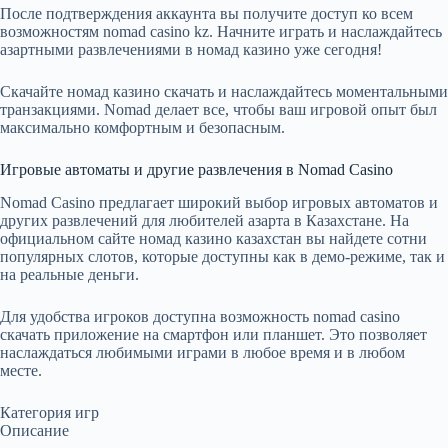
После подтверждения аккаунта вы получите доступ ко всем
возможностям nomad casino kz. Начните играть и наслаждайтесь
азартными развлечениями в номад казино уже сегодня!
Скачайте номад казино скачать и наслаждайтесь моментальными
транзакциями. Nomad делает все, чтобы ваш игровой опыт был
максимально комфортным и безопасным.
Игровые автоматы и другие развлечения в Nomad Casino
Nomad Casino предлагает широкий выбор игровых автоматов и
других развлечений для любителей азарта в Казахстане. На
официальном сайте номад казино казахстан вы найдете сотни
популярных слотов, которые доступны как в демо-режиме, так и
на реальные деньги.
Для удобства игроков доступна возможность nomad casino
скачать приложение на смартфон или планшет. Это позволяет
наслаждаться любимыми играми в любое время и в любом
месте.
Категория игр
Описание