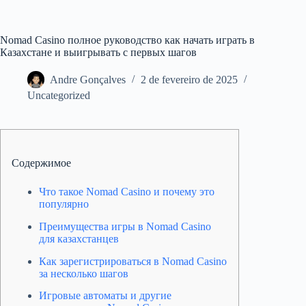
Nomad Casino полное руководство как начать играть в
Казахстане и выигрывать с первых шагов
Andre Gonçalves
2 de fevereiro de 2025
Uncategorized
Содержимое
Что такое Nomad Casino и почему это
популярно
Преимущества игры в Nomad Casino
для казахстанцев
Как зарегистрироваться в Nomad Casino
за несколько шагов
Игровые автоматы и другие