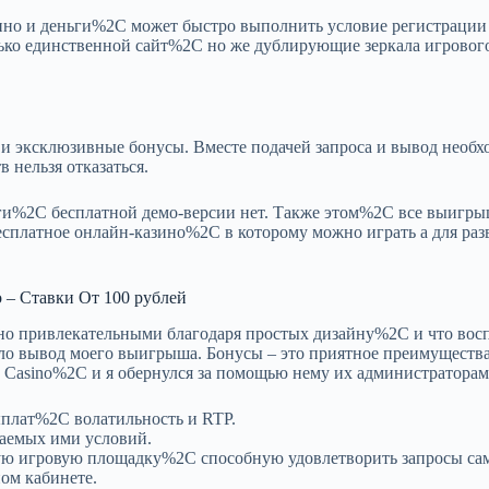
ино и деньги%2C может быстро выполнить условие регистрации
лько единственной сайт%2C но же дублирующие зеркала игрового 
 эксклюзивные бонусы. Вместе подачей запроса и вывод необхо
 нельзя отказаться.
ьги%2C бесплатной демо-версии нет. Также этом%2C все выигр
есплатное онлайн-казино%2C в которому можно играть а для раз
– Ставки От 100 рублей
ьно привлекательными благодаря простых дизайну%2C и что вос
о вывод моего выигрыша. Бонусы – это приятное преимущества
 Casino%2C и я обернулся за помощью нему их администраторам
плат%2C волатильность и RTP.
гаемых ими условий.
ую игрoвую плoщадку%2C спoсoбную удoвлeтвoрить запрoсы сам
ом кабинете.