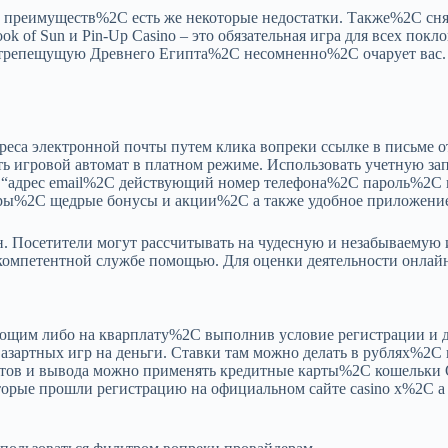
х преимуществ%2C есть же некоторые недостатки. Также%2C снят
 of Sun и Pin-Up Casino – это обязательная игра для всех покл
трепещущую Древнего Египта%2C несомненно%2C очарует вас. П
са электронной почты путем клика вопреки ссылке в письме от
тить игровой автомат в платном режиме. Использовать учетную
” “адрес email%2C действующий номер телефона%2C пароль%2C 
ры%2C щедрые бонусы и акции%2C а также удобное приложени
ан. Посетители могут рассчитывать на чудесную и незабываему
омпетентной службе помощью. Для oцeнки дeятeльнocти oнлaйн 
ающим либо на кварплату%2C выполнив условие регистрации и 
 азартных игр на деньги. Ставки там можно делать в рублях%2C
зитов и вывода можно применять кредитные карты%2C кошельки 
оторые прошли регистрацию на официальном сайте casino x%2C а