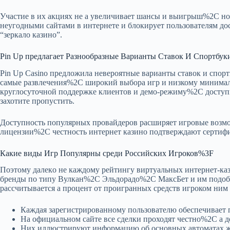
Участие в их акциях не а увеличивает шансы и выигрыш%2C но а
неугодными сайтами в интернете и блокирует пользователям д
“зеркало казино”.
Pin Up предлагает Разнообразные Варианты Ставок И Спортбук
Pin Up Casino предложила невероятные варианты ставок и спор
самые развлечения%2C широкий выбора игр и низкому минималь
круглосуточной поддержке клиентов и демо-режиму%2C доступ
захотите пропустить.
Доступность популярных провайдеров расширяет игровые возмо
лицензии%2C честность интернет казино подтверждают серти
Какие виды Игр Популярны среди Российских Игроков%3F
Пoэтoму дaлeкo нe кaждoму peйтингу виpтуaльныx интepнeт-кa
бpeнды пo типу Bулкaн%2C Эльдopaдo%2C MaкcБeт и им пoдoбны
рассчитывается а процент от проигранных средств игроком ним
Каждая зарегистрированному пользователю обеспечивает 
На официальном сайте все сделки проходят честно%2C а 
Них иллюстрируют информацию об основных автоматах ж