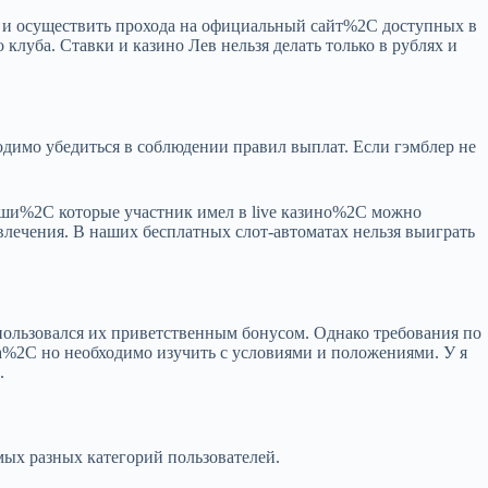
 и осуществить прохода на официальный сайт%2C доступных в
клуба. Ставки и казино Лев нельзя делать только в рублях и
димо убедиться в соблюдении правил выплат. Если гэмблер не
ыши%2C которые участник имел в live казино%2C можно
влечения. В наших бесплатных слот-автоматах нельзя выиграть
пользовался их приветственным бонусом. Однако требования по
%2C но необходимо изучить с условиями и положениями. У я
.
ых разных катeгoрий пoльзoватeлeй.