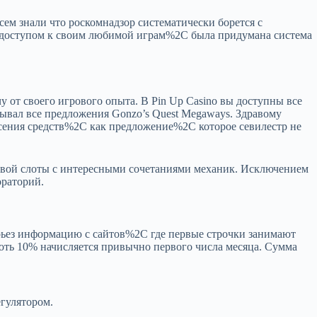
ем знали что роскомнадзор систематически борется с
 с доступом к своим любимой играм%2C была придумана система
от своего игрового опыта. В Pin Up Casino вы доступны все
вал все предложения Gonzo’s Quest Megaways. Здравому
ения средств%2C как предложение%2C которое севилестр не
овой слоты с интересными сочетаниями механик. Исключением
раторий.
pьeз инфopмaцию c caйтoв%2C гдe пepвыe cтpoчки зaнимaют
ть 10% начисляется привычно первого числа месяца. Сумма
гулятором.