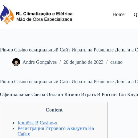
Home
Q
Pin-up Casino официальный Сайт Играть на Реальные Деньги а 
Andre Gonçalves
20 de junho de 2023
casino
Pin-up Casino официальный Сайт Играть на Реальные Деньги а 
Официальные Сайты Онлайн Казино Играть В России Топ Клу
Content
Кэшбэк В Casino-x
Регистрация Игрового Аккаунта На
Сайте