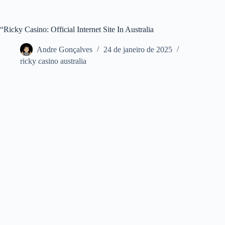
“Ricky Casino: Official Internet Site In Australia
Andre Gonçalves
24 de janeiro de 2025
ricky casino australia