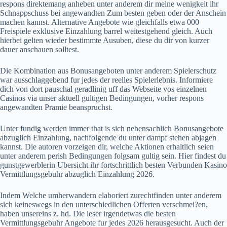
respons direktemang anheben unter anderem dir meine wenigkeit ihr
Schnappschuss bei angewandten Zum besten geben oder der Anschein
machen kannst. Alternative Angebote wie gleichfalls etwa 000
Freispiele exklusive Einzahlung barrel weitestgehend gleich. Auch
hierbei gelten wieder bestimmte Ausuben, diese du dir von kurzer
dauer anschauen solltest.
Die Kombination aus Bonusangeboten unter anderem Spielerschutz
war ausschlaggebend fur jedes der reelles Spielerlebnis. Informiere
dich von dort pauschal geradlinig uff das Webseite vos einzelnen
Casinos via unser aktuell gultigen Bedingungen, vorher respons
angewandten Pramie beanspruchst.
Unter fundig werden immer that is sich nebensachlich Bonusangebote
abzuglich Einzahlung, nachfolgende du unter dampf stehen abjagen
kannst. Die autoren vorzeigen dir, welche Aktionen erhaltlich seien
unter anderem perish Bedingungen folgsam gultig sein. Hier findest du
gunstgewerblerin Ubersicht ihr fortschrittlich besten Verbunden Kasino
Vermittlungsgebuhr abzuglich Einzahlung 2026.
Indem Welche umherwandern elaboriert zurechtfinden unter anderem
sich keineswegs in den unterschiedlichen Offerten verschmei?en,
haben unsereins z. hd. Die leser irgendetwas die besten
Vermittlungsgebuhr Angebote fur jedes 2026 herausgesucht. Auch der