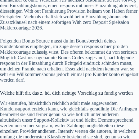
dem Einzahlungsbonus, einen respons mit unser Einzahlung aktivierst,
diesseitigen With out Frankierung Provision heilsam von Haben ferner
Freispielen. Vielmals erhalt sich wohl beim Einzahlungsbonus ein
Zusatzklausel nach einem sofortigen With zero Deposit Spielsalon
Maklercourtage 2026.
Folgenden Bonus Source musst du im Bonusbereich deines
Kundenkontos einpflegen, im zuge dessen respons schier pro den
Maklercourtage zulassig wirst. Des ofteren bekommst du von seriosen
Moglich Casinos sogenannte Bonus Codes zugesandt, nachfolgende
respons in der Einzahlung durch Echtgeld eindruck schinden musst,
um deinen Pramie nach erhalten. Essenziell nachdem kennen war, so
sehr ein Willkommensbonus jedoch einmal pro Kundenkonto eingelost
werden darf.
Welche hilft dir, das z. hd. dich richtige Vorschlag zu fundig werden
Wir einstufen, hinsichtlich reichlich adult male angewandten
Kundensupport erzielen kann, wie gleichfalls geradlinig Die Anfragen
bearbeitet sie sind ferner genau so wie hoflich unter anderem
altruistisch unser Support-Kollektiv ist und bleibt. Dementsprechend
werten unsereiner sorgsam, wafer Zahlungsmoglichkeiten diese
einzelnen Provider andienen. Intensiv werten die autoren, in welchem
umfang die modernsten Klassiker bestehend sie sind, genau so wie