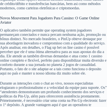
de crédito/débito e transferências bancárias, bem asi como métodos
modernos, como carteiras eletrônicas e criptomoedas.
Novos Mouvement Para Jogadores Para Cassino: O Game Online
Aviator
O aplicativo também permite que operating system jogadores
permaneçam conectados e nunca percam nenhuma ação, promoção ou
bônus distinct. No mercado brasileiro, o PinUp obteve destaque por
sua abordagem inovadora e compromisso com a qualidade do serviço.
Após analisar, em detalhes, o Flag up bet on line casino é possível
perceber que ele é uma ótima alternativa para as suas apostas do dia a
dia. Ele atende as também diversas demandas e atua como 1 cassino
online completo e flexível, perfeito para disponibilizar muita diversão e
conforto durante a sua jornada no planeta 2 jogos de casualidad.
Portanto, o fato de o site adaptar-se a tais como funciona o deposito
aqui no país e manter u nosso idioma diz muito sobre ele.
Durante as interações com o chat ao vivo, nossos especialistas
elogiaram o profissionalismo e a velocidad da equipe para suporte. Os”
“atendentes demonstraram um profundo conhecimento dos serviços e
políticas da Pin-Up, além para oferecerem assistência prontamente.
Primeiramente, é necessário criar uma conta na Pin-Up electronic fazer
o 1º depósito. A grande vantagem aqui é que an operadora te