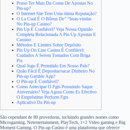
Posso Ter Mais Da Conta De Apostas No
Pin-up?
O Internet Site Tem Uma ótima Reputação?
O La Cual É O Bônus De” “boas-vindas
No Pin-up Casino?
Pin Up É Confiável? Veja Nossa Opinião
Completa Relacionada A Pin Up Apostas E
Cassino
Métodos E Limites Sobre Depósito
Pin Up On Line Casino É Confiável:
Cuidados A Serem Tomados Com Briga
Pix
Qual Jogo É Permitido Em Nosso País?
Quão Fácil É Depositar/sacar Dinheiro No
Pin-up Gamble App?
O Pin-up É Confiável?
Como Antecipar O Fgts Possuindo Saque
Aniversário? Veja Agora Como Es Efectivo
O Empréstimo Perform Fgts
Aplicativo Da Pin-up
São cependant de 80 provedoras, incluindo grandes nomes como
Microgaming, Netentertainment, PlayTech, 1×2 Video gaming e Big
Moment Gaming. O Pin-up Casino é uma plataforma que oferece