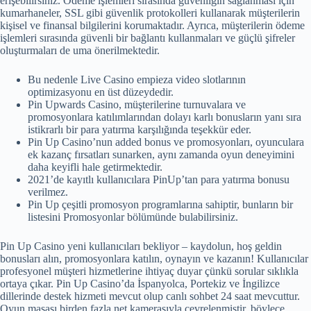
erişebilirsiniz. Ödeme işlemleri sırasında güvenliğin sağlanması için
kumarhaneler, SSL gibi güvenlik protokolleri kullanarak müşterilerin
kişisel ve finansal bilgilerini korumaktadır. Ayrıca, müşterilerin ödeme
işlemleri sırasında güvenli bir bağlantı kullanmaları ve güçlü şifreler
oluşturmaları de uma önerilmektedir.
Bu nedenle Live Casino empieza video slotlarının
optimizasyonu en üst düzeydedir.
Pin Upwards Casino, müşterilerine turnuvalara ve
promosyonlara katılımlarından dolayı karlı bonusların yanı sıra
istikrarlı bir para yatırma karşılığında teşekkür eder.
Pin Up Casino’nun added bonus ve promosyonları, oyunculara
ek kazanç fırsatları sunarken, aynı zamanda oyun deneyimini
daha keyifli hale getirmektedir.
2021’de kayıtlı kullanıcılara PinUp’tan para yatırma bonusu
verilmez.
Pin Up çeşitli promosyon programlarına sahiptir, bunların bir
listesini Promosyonlar bölümünde bulabilirsiniz.
Pin Up Casino yeni kullanıcıları bekliyor – kaydolun, hoş geldin
bonusları alın, promosyonlara katılın, oynayın ve kazanın! Kullanıcılar
profesyonel müşteri hizmetlerine ihtiyaç duyar çünkü sorular sıklıkla
ortaya çıkar. Pin Up Casino’da İspanyolca, Portekiz ve İngilizce
dillerinde destek hizmeti mevcut olup canlı sohbet 24 saat mevcuttur.
Oyun masası birden fazla net kamerasıyla çevrelenmiştir, böylece