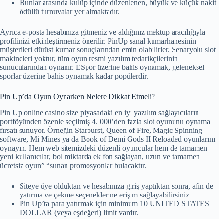
Bunlar arasında kulüp içinde düzenlenen, büyük ve küçük nakit
ödüllü turnuvalar yer almaktadır.
Ayrıca e-posta hesabınıza gitmeniz ve aldığınız mektup aracılığıyla
profilinizi etkinleştirmeniz önerilir. PinUp sanal kumarhanesinin
müşterileri dürüst kumar sonuçlarından emin olabilirler. Senaryolu slot
makineleri yoktur, tüm oyun resmi yazılım tedarikçilerinin
sunucularından oynanır. ESpor üzerine bahis oynamak, geleneksel
sporlar üzerine bahis oynamak kadar popülerdir.
Pin Up’da Oyun Oynarken Nelere Dikkat Etmeli?
Pin Up online casino size piyasadaki en iyi yazılım sağlayıcıların
portföyünden özenle seçilmiş 4. 000’den fazla slot oyununu oynama
fırsatı sunuyor. Örneğin Starburst, Queen of Fire, Magic Spinning
software, Mi Mines ya da Book of Demi Gods II Reloaded oyunlarını
oynayın. Hem web sitemizdeki düzenli oyuncular hem de tamamen
yeni kullanıcılar, bol miktarda ek fon sağlayan, uzun ve tamamen
ücretsiz oyun” “sunan promosyonlar bulacaktır.
Siteye üye olduktan ve hesabınıza giriş yaptıktan sonra, afin de
yatırma ve çekme seçeneklerine erişim sağlayabilirsiniz.
Pin Up’ta para yatırmak için minimum 10 UNITED STATES
DOLLAR (veya eşdeğeri) limit vardır.