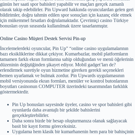
günün her saati spor bahisleri yapabilir ve maçları gerçek zamanlı
olarak takip edebilirler. Pin Upward hakkında oyunculardan gelen geri
bildirimler, doğru tahmin edilen spor sonuçları için kazanç elde etmek
için mükemmel fırsatları doğrulamaktadır. Çevrimiçi casino Türkiye
bonusları oyun sırasında kullanılmak üzere tasarlanmıştır.
Online Casino Müşteri Destek Servisi Pin-up
İncelemelerdeki oyuncular, Pin Up” “online casino uygulamalarının
bazı eksikliklerine dikkat çekiyor. Kumarbazlar, mobil platformların
tamamen farklı ekran formlarına sahip olduğundan ve menü öğelerinin
düzeninin değiştiğinden şikayet ediyor. Mobil gadget’ları de?
erlendirmek suretiyle oyun hizmetine girerken gerekli seçenekleri
hemen uyarlamak ve bulmak zordur. Pin Upwards uygulamasının
mobil versiyonunda ekran formları, menüler ve kontrol butonlarının
boyutları casinonun COMPUTER üzerindeki tasarımından farklılık
göstermektedir.
Pin Up bonusları sayesinde üyeler, casino ve spor bahisleri gibi
oyunlarda daha avantajlı bir şekilde bahislerini
gerçekleştirebilirler.
Daha sonra bizde bir hesap oluşturmanıza olanak sağlayacak
basit bir kayıt formu göreceksiniz.
Uygulama hem klasik bir kumarhanenin hem para bir bahisçinin