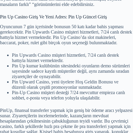
masaların farklı” “görünümlerini elde edebilirsiniz.
Pin Up Casino Giriş Ve Yeni Adres: Pin Up Güncel Giriş
Oyuncunun 7 gün içerisinde bonusun 50 katı kadar bahis yapması
gerekecektir. Pin Upwards Casino müşteri hizmetleri, 7/24 canlı destek
hattıyla hizmet vermektedir. Pin Up Casino’da slot makineleri,
baccarat, poker, rulet gibi birçok oyun seçeneği bulunmaktadır.
Pin Upwards Casino müşteri hizmetleri, 7/24 canlı destek
hattıyla hizmet vermektedir.
Pin Up kumar kulübünün sitesindeki oyunların demo sürümleri
sayesinde sadece kayıtlı müşteriler değil, aynı zamanda sıradan
ziyaretçiler de oynayabilir.
Pin Upward Casino, yeni üyelere Hoş Geldin Bonusu ve
düzenli olarak çeşitli promosyonlar sunmaktadır.
Pin-Up Casino müşteri desteği 7/24 mevcuttur empieza canlı
sohbet, e-posta veya telefon yoluyla ulaşılabilir.
PinUp, finansal transferler yapmak için geniş bir ödeme aracı yelpazesi
sunar. Ziyaretçilerin incelemelerinde, kazançların mevduat
hesaplarından çekilmesinin çabukluğunun teyidi vardır. Bu çevrimiçi
casino, farklı şekillerde hızlı pra çekme ile pra transferleri yapmak için
rahat koşullar sağlar. Kişisel bahis hesabınıza giriş yaparak, konuklar