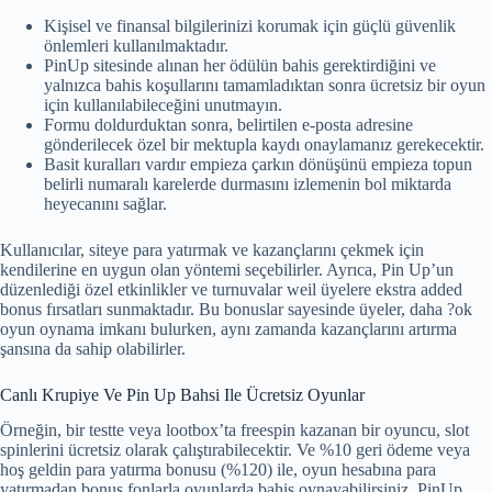
Kişisel ve finansal bilgilerinizi korumak için güçlü güvenlik
önlemleri kullanılmaktadır.
PinUp sitesinde alınan her ödülün bahis gerektirdiğini ve
yalnızca bahis koşullarını tamamladıktan sonra ücretsiz bir oyun
için kullanılabileceğini unutmayın.
Formu doldurduktan sonra, belirtilen e-posta adresine
gönderilecek özel bir mektupla kaydı onaylamanız gerekecektir.
Basit kuralları vardır empieza çarkın dönüşünü empieza topun
belirli numaralı karelerde durmasını izlemenin bol miktarda
heyecanını sağlar.
Kullanıcılar, siteye para yatırmak ve kazançlarını çekmek için
kendilerine en uygun olan yöntemi seçebilirler. Ayrıca, Pin Up’un
düzenlediği özel etkinlikler ve turnuvalar weil üyelere ekstra added
bonus fırsatları sunmaktadır. Bu bonuslar sayesinde üyeler, daha ?ok
oyun oynama imkanı bulurken, aynı zamanda kazançlarını artırma
şansına da sahip olabilirler.
Canlı Krupiye Ve Pin Up Bahsi Ile Ücretsiz Oyunlar
Örneğin, bir testte veya lootbox’ta freespin kazanan bir oyuncu, slot
spinlerini ücretsiz olarak çalıştırabilecektir. Ve %10 geri ödeme veya
hoş geldin para yatırma bonusu (%120) ile, oyun hesabına para
yatırmadan bonus fonlarla oyunlarda bahis oynayabilirsiniz. PinUp