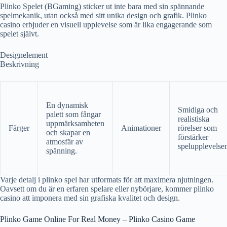
Plinko Spelet (BGaming) sticker ut inte bara med sin spännande
spelmekanik, utan också med sitt unika design och grafik. Plinko
casino erbjuder en visuell upplevelse som är lika engagerande som
spelet självt.
Designelement
Beskrivning
En dynamisk
Smidiga och
palett som fångar
realistiska
uppmärksamheten
Färger
Animationer
rörelser som
och skapar en
förstärker
atmosfär av
spelupplevelse
spänning.
Varje detalj i plinko spel har utformats för att maximera njutningen.
Oavsett om du är en erfaren spelare eller nybörjare, kommer plinko
casino att imponera med sin grafiska kvalitet och design.
Plinko Game Online For Real Money – Plinko Casino Game