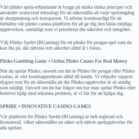
Vårt plinko spela-erbjudande är byggt på starka etiska principer och
använder avancerad teknologi för att säkerställa att varje spelomgång
är slumpmässig och transparent. Vi arbetar kontinuerligt för att
förbättra vår plinko casino-plattform för att ge dig den bästa möjliga
upplevelsen, samtidigt som vi prioriterar din säkerhet och integritet.
Välj Plinko Spelet (BGaming) för ett plinko för pengar-spel som du
kan lita på, där rättvisa och säkerhet alltid är i fokus.
Plinko Gambling Game » Online Plinko Casino For Real Money
När du spelar Plinko, oavsett om det är Plinko för pengar eller Plinko
casino, är vårt kundsupportteam alltid till hands. Vi erbjuder support
dygnet runt för att säkerställa att din Plinko-upplevelse är så smidig
som möjligt. Oavsett om du har frågor om hur man spelar Plinko eller
behöver hjälp med tekniska problem, är vi här för att hjälpa dig.
SPRIBE • INNOVATIVE CASINO GAMES
Vår plattform för Plinko Spelet (BGaming) är helt reglerad och
licensierad, vilket säkerställer en säker och rättvis spelupplevelse för
alla spelare.