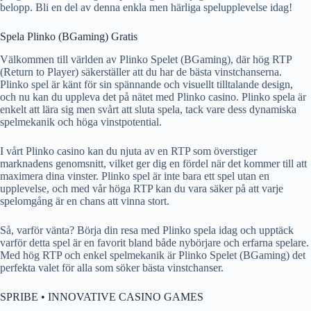
belopp. Bli en del av denna enkla men härliga spelupplevelse idag!
Spela Plinko (BGaming) Gratis
Välkommen till världen av Plinko Spelet (BGaming), där hög RTP
(Return to Player) säkerställer att du har de bästa vinstchanserna.
Plinko spel är känt för sin spännande och visuellt tilltalande design,
och nu kan du uppleva det på nätet med Plinko casino. Plinko spela är
enkelt att lära sig men svårt att sluta spela, tack vare dess dynamiska
spelmekanik och höga vinstpotential.
I vårt Plinko casino kan du njuta av en RTP som överstiger
marknadens genomsnitt, vilket ger dig en fördel när det kommer till att
maximera dina vinster. Plinko spel är inte bara ett spel utan en
upplevelse, och med vår höga RTP kan du vara säker på att varje
spelomgång är en chans att vinna stort.
Så, varför vänta? Börja din resa med Plinko spela idag och upptäck
varför detta spel är en favorit bland både nybörjare och erfarna spelare.
Med hög RTP och enkel spelmekanik är Plinko Spelet (BGaming) det
perfekta valet för alla som söker bästa vinstchanser.
SPRIBE • INNOVATIVE CASINO GAMES