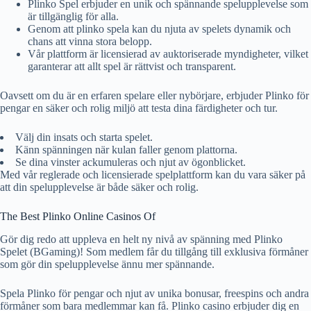
Plinko Spel erbjuder en unik och spännande spelupplevelse som
är tillgänglig för alla.
Genom att plinko spela kan du njuta av spelets dynamik och
chans att vinna stora belopp.
Vår plattform är licensierad av auktoriserade myndigheter, vilket
garanterar att allt spel är rättvist och transparent.
Oavsett om du är en erfaren spelare eller nybörjare, erbjuder Plinko för
pengar en säker och rolig miljö att testa dina färdigheter och tur.
Välj din insats och starta spelet.
Känn spänningen när kulan faller genom plattorna.
Se dina vinster ackumuleras och njut av ögonblicket.
Med vår reglerade och licensierade spelplattform kan du vara säker på
att din spelupplevelse är både säker och rolig.
The Best Plinko Online Casinos Of
Gör dig redo att uppleva en helt ny nivå av spänning med Plinko
Spelet (BGaming)! Som medlem får du tillgång till exklusiva förmåner
som gör din spelupplevelse ännu mer spännande.
Spela Plinko för pengar och njut av unika bonusar, freespins och andra
förmåner som bara medlemmar kan få. Plinko casino erbjuder dig en