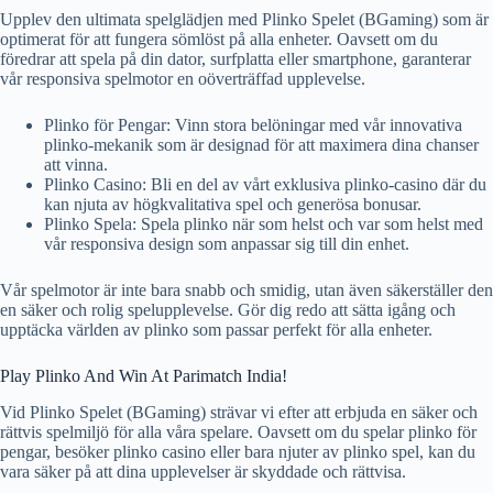
Upplev den ultimata spelglädjen med Plinko Spelet (BGaming) som är
optimerat för att fungera sömlöst på alla enheter. Oavsett om du
föredrar att spela på din dator, surfplatta eller smartphone, garanterar
vår responsiva spelmotor en oöverträffad upplevelse.
Plinko för Pengar: Vinn stora belöningar med vår innovativa
plinko-mekanik som är designad för att maximera dina chanser
att vinna.
Plinko Casino: Bli en del av vårt exklusiva plinko-casino där du
kan njuta av högkvalitativa spel och generösa bonusar.
Plinko Spela: Spela plinko när som helst och var som helst med
vår responsiva design som anpassar sig till din enhet.
Vår spelmotor är inte bara snabb och smidig, utan även säkerställer den
en säker och rolig spelupplevelse. Gör dig redo att sätta igång och
upptäcka världen av plinko som passar perfekt för alla enheter.
Play Plinko And Win At Parimatch India!
Vid Plinko Spelet (BGaming) strävar vi efter att erbjuda en säker och
rättvis spelmiljö för alla våra spelare. Oavsett om du spelar plinko för
pengar, besöker plinko casino eller bara njuter av plinko spel, kan du
vara säker på att dina upplevelser är skyddade och rättvisa.