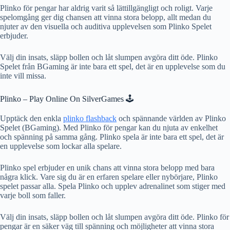
Plinko för pengar har aldrig varit så lättillgängligt och roligt. Varje
spelomgång ger dig chansen att vinna stora belopp, allt medan du
njuter av den visuella och auditiva upplevelsen som Plinko Spelet
erbjuder.
Välj din insats, släpp bollen och låt slumpen avgöra ditt öde. Plinko
Spelet från BGaming är inte bara ett spel, det är en upplevelse som du
inte vill missa.
Plinko – Play Online On SilverGames 🕹️
Upptäck den enkla
plinko flashback
och spännande världen av Plinko
Spelet (BGaming). Med Plinko för pengar kan du njuta av enkelhet
och spänning på samma gång. Plinko spela är inte bara ett spel, det är
en upplevelse som lockar alla spelare.
Plinko spel erbjuder en unik chans att vinna stora belopp med bara
några klick. Vare sig du är en erfaren spelare eller nybörjare, Plinko
spelet passar alla. Spela Plinko och upplev adrenalinet som stiger med
varje boll som faller.
Välj din insats, släpp bollen och låt slumpen avgöra ditt öde. Plinko för
pengar är en säker väg till spänning och möjligheter att vinna stora