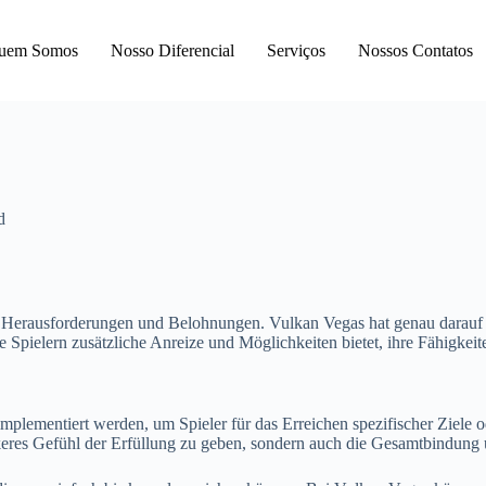
uem Somos
Nosso Diferencial
Serviços
Nossos Contatos
d
 Herausforderungen und Belohnungen. Vulkan Vegas hat genau darauf reag
e Spielern zusätzliche Anreize und Möglichkeiten bietet, ihre Fähigkeit
 implementiert werden, um Spieler für das Erreichen spezifischer Ziele
stärkeres Gefühl der Erfüllung zu geben, sondern auch die Gesamtbindun