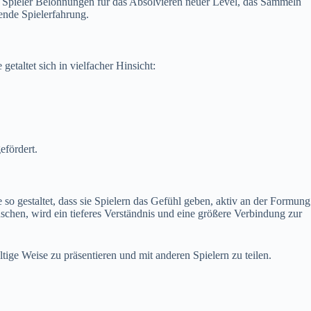
n Spieler Belohnungen für das Absolvieren neuer Level, das Sammeln
ende Spielerfahrung.
etaltet sich in vielfacher Hinsicht:
efördert.
 so gestaltet, dass sie Spielern das Gefühl geben, aktiv an der Formung
schen, wird ein tieferes Verständnis und eine größere Verbindung zur
ältige Weise zu präsentieren und mit anderen Spielern zu teilen.