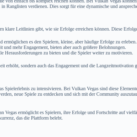
 die von einfach bis komplex reichen können. Bei Vulkan Vegas könne
 in Ranglisten verdienen. Dies sorgt für eine dynamische und ansprech
klare Leitlinien gibt, wie sie Erfolge erreichen können. Diese Erfolge g
d ermöglichen es den Spielern, kleine, aber häufige Erfolge zu erleben.
Zeit und mehr Engagement, bieten aber auch größere Belohnungen.
e Herausforderungen zu bieten und die Spieler weiter zu motivieren.
nheit erhöht, sondern auch das Engagement und die Langzeitmotivation g
s Spielerlebnis zu intensivieren. Bei Vulkan Vegas sind diese Elemente
 werden, neue Spiele zu entdecken und sich mit der Community auszutau
kan Vegas ermöglicht es Spielern, ihre Erfolge und Fortschritte auf vielf
urrenz, das die Plattform belebt.