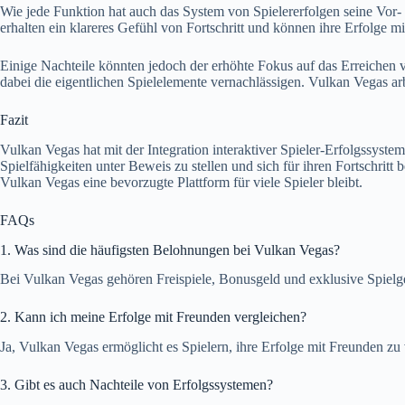
Wie jede Funktion hat auch das System von Spielererfolgen seine Vor- un
erhalten ein klareres Gefühl von Fortschritt und können ihre Erfolge mi
Einige Nachteile könnten jedoch der erhöhte Fokus auf das Erreichen v
dabei die eigentlichen Spielelemente vernachlässigen. Vulkan Vegas a
Fazit
Vulkan Vegas hat mit der Integration interaktiver Spieler-Erfolgssyst
Spielfähigkeiten unter Beweis zu stellen und sich für ihren Fortschrit
Vulkan Vegas eine bevorzugte Plattform für viele Spieler bleibt.
FAQs
1. Was sind die häufigsten Belohnungen bei Vulkan Vegas?
Bei Vulkan Vegas gehören Freispiele, Bonusgeld und exklusive Spielge
2. Kann ich meine Erfolge mit Freunden vergleichen?
Ja, Vulkan Vegas ermöglicht es Spielern, ihre Erfolge mit Freunden zu
3. Gibt es auch Nachteile von Erfolgssystemen?