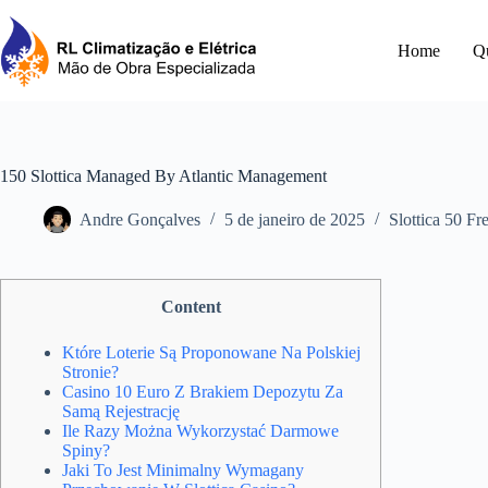
Home
Q
150 Slottica Managed By Atlantic Management
Andre Gonçalves
5 de janeiro de 2025
Slottica 50 F
Content
Które Loterie Są Proponowane Na Polskiej
Stronie?
Casino 10 Euro Z Brakiem Depozytu Za
Samą Rejestrację
Ile Razy Można Wykorzystać Darmowe
Spiny?
Jaki To Jest Minimalny Wymagany