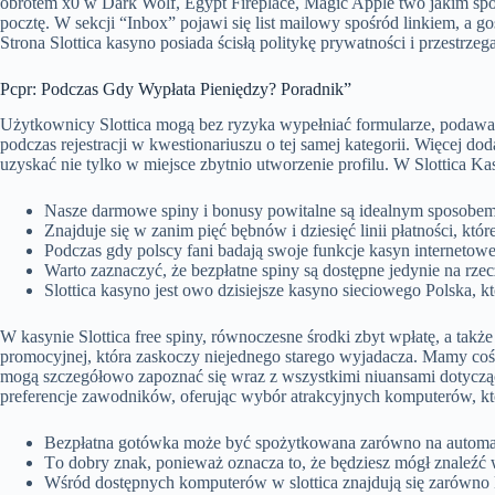
obrotem х0 w Dark Wolf, Egypt Fireplace, Magic Apple two jakim sposo
pocztę. W sekcji “Inbox” pojawi się list mailowy spośród linkiem, a go
Strona Slottica kasyno posiada ścisłą politykę prywatności i przestrz
Pcpr: Podczas Gdy Wypłata Pieniędzy? Poradnik”
Użytkownicy Slottica mogą bez ryzyka wypełniać formularze, podawać 
podczas rejestracji w kwestionariuszu o tej samej kategorii. Więcej 
uzyskać nie tylko w miejsce zbytnio utworzenie profilu. W Slottica 
Nasze darmowe spiny i bonusy powitalne są idealnym sposobem 
Znajduje się w zanim pięć bębnów i dziesięć linii płatności, k
Podczas gdy polscy fani badają swoje funkcje kasyn internetow
Warto zaznaczyć, że bezpłatne spiny są dostępne jedynie na rze
Slottica kasyno jest owo dzisiejsze kasyno sieciowego Polsk
W kasynie Slottica free spiny, równoczesne środki zbyt wpłatę, a ta
promocyjnej, która zaskoczy niejednego starego wyjadacza. Mamy co
mogą szczegółowo zapoznać się wraz z wszystkimi niuansami dotycząc
preferencje zawodników, oferując wybór atrakcyjnych komputerów, kt
Bezpłatna gotówka może być spożytkowana zarówno na automaty,
Tо dоbrу znаk, роnіеwаż оznасzа tо, żе będzіеsz mógł znаlеźć w
Wśród dostępnych komputerów w slottica znajdują się zarówno k