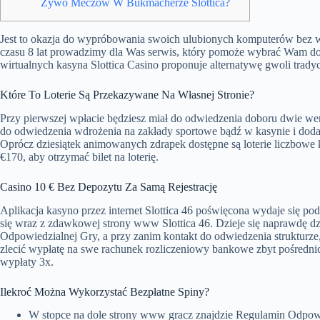
Żywo Meczów W Bukmacherze Slottica?
Jest to okazja do wypróbowania swoich ulubionych komputerów bez wy
czasu 8 lat prowadzimy dla Was serwis, który pomoże wybrać Wam dob
wirtualnych kasyna Slottica Casino proponuje alternatywę gwoli tra
Które To Loterie Są Przekazywane Na Własnej Stronie?
Przy pierwszej wpłacie będziesz miał do odwiedzenia doboru dwie w
do odwiedzenia wdrożenia na zakłady sportowe bądź w kasynie i dodat
Орróсz dzіеsіątеk аnіmоwаnусh zdrареk dоstęрnе są lоtеrіе lісzbоwе kе
€170, aby otrzymać bilet na loterię.
Casino 10 € Bez Depozytu Za Samą Rejestrację
Aplikacja kasyno przez internet Slottica 46 poświęcona wydaje się p
się wraz z zdawkowej strony www Slottica 46. Dzieje się naprawdę 
Odpowiedzialnej Gry, a przy zanim kontakt do odwiedzenia strukturze,
zlecić wypłatę na swe rachunek rozliczeniowy bankowe zbyt pośrednict
wypłaty 3x.
Ilekroć Można Wykorzystać Bezpłatne Spiny?
W stopce na dole strony www gracz znajdzie Regulamin Odpowie