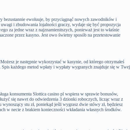
óry bezustannie ewoluuje, by przyciągnąć nowych zawodników i
 uwagi i zbudowania lojalności graczy, wydaje się być propozycja
go za jedne wraz z najznamienitszych, ponieważ jest to właśnie
aczone przez kasyno. Jest owo świetny sposób na przetestowanie
 Możesz je następnie wykorzystać w kasynie, od którego otrzymałeś
p. Spis każdego metod wpłaty i wypłaty wygranych znajduje się w Twej
bsługa konsumenta Slottica casino pl wspiera w sprawie bonusów,
łużyć się nawet do odwiedzenia 3 dzionki roboczych, licząc wraz z
wynoszący stu zł, poniekąd jeśli wygrasz dwie stówy zł, będziesz
nach w necie z brakiem konieczności wkładania własnych środków.