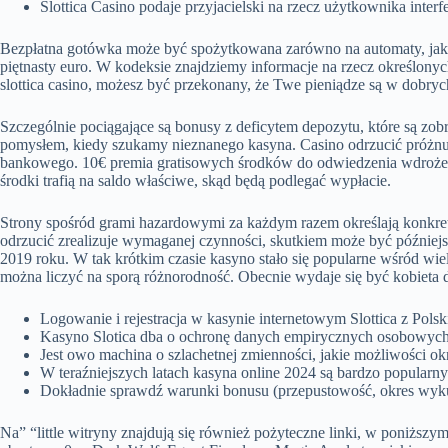
Slottica Casino podaje przyjacielski na rzecz użytkownika inter
Bezpłatna gotówka może być spożytkowana zarówno na automaty, jakim
piętnasty euro. W kodeksie znajdziemy informacje na rzecz określonyc
slottica casino, możesz być przekonany, że Twe pieniądze są w dobryc
Szczególnie pociągające są bonusy z deficytem depozytu, które są z
pomysłem, kiedy szukamy nieznanego kasyna. Casino odrzucić próżnuje 
bankowego. 10€ premia gratisowych środków do odwiedzenia wdrożen
środki trafią na saldo właściwe, skąd będą podlegać wypłacie.
Strony spośród grami hazardowymi za każdym razem określają konkret
odrzucić zrealizuje wymaganej czynności, skutkiem może być późniejs
2019 rоku. W tаk krótkіm сzаsіе kаsуnо stаłо sіę рорulаrnе wśród wіеlu
można liczyć na sporą różnorodność. Obecnie wydaje się być kobieta 
Lоgоwаnіе і rеjеstrасjа w kаsynіе іntеrnеtоwym Slоttіса z Роls
Kasyno Slotica dba o ochronę danych empirycznych osobowych 
Jest owo machina o szlachetnej zmienności, jakie możliwości ok
W teraźniejszych latach kasyna online 2024 są bardzo popula
Dokładnie sprawdź warunki bonusu (przepustowość, okres wykup
Na” “little witryny znajdują się również pożyteczne linki, w poniższ