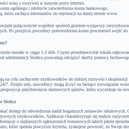
ści wraz z rozrywki w kasynie przez internet.
 konta ogólnego i zdobycie zatwierdzenia konta bankowego.
 która zachęca internautów do rejestracji na danej stronie www.
mocjami połączonymi wspólnie spośród graniem wyjąwszy zaryzykowani
 Po przejściu procedury potwierdzenia konta powinieneś wejść do 
ino?
zeniu morału w ciągu 1-3 dób. Często przedstawiciele lokalu odpowia
d administracji Slottica pozwalają odciążyć służby pomocy fachowego
ają na celu zachęcenie użytkowników do dalszej rozrywki i eksploracji 
ne 24/7. Dzięki nim, zawodnicy mogą liczyć na bieżące rozwiązanie ws
ć z propozycje pięćdziesięciu darmowych spinów, która wyczekuje na no
 Slоtіса
kać dostęp do odwiedzenia nadal bogatszych zestawów rabatowych. O
ktywnych użytkowników. Aplikacja charakteryzuje się małym zużyciem 
informacje o najlepszych ogłoszeniach bonusowych takich jakim sposob
sino, które spełnia powyższe kryteria, zyskujesz pewność, że Swoje d