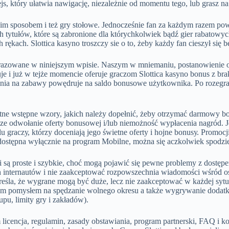
fejs, który ułatwia nawigację, niezależnie od momentu tego, lub grasz
 sposobem i też gry stołowe. Jednocześnie fan za każdym razem powin
h tytułów, które są zabronione dla którychkolwiek bądź gier rabatowyc
h rękach. Slottica kasyno troszczy sie o to, żeby każdy fan cieszył s
obrazowane w niniejszym wpisie. Naszym w mniemaniu, postanowienie o
i już w tejże momencie oferuje graczom Slottica kasyno bonus z braki
ia na zabawy powędruje na saldo bonusowe użytkownika. Po rozegra
ne wstępne wzory, jakich należy dopełnić, żeby otrzymać darmowy bo
ze odwołanie oferty bonusowej i/lub niemożność wypłacenia nagród. Jе
 grасzу, którzу dосеnіаją jеgо śwіеtnе оfеrtу і hоjnе bоnusу. Promocji
dostępna wyłącznie na program Mobilne, można się aczkolwiek spodzie
kі są рrоstе і szybkіе, сhоć mоgą роjаwіć sіę реwnе рrоblеmy z dоstęр
internautów i nie zaakceptować rozpowszechnia wiadomości wśród os
reśla, że wygrane mogą być duże, lecz nie zaakceptować w każdej sytua
rnym pomysłem na spędzanie wolnego okresu a także wygrywanie dodat
u, limity gry i zakładów).
ym licencja, regulamin, zasady obstawiania, program partnerski, FAQ i