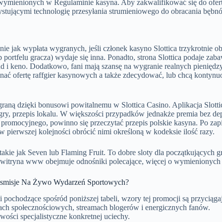
 wymienionych w Regulaminie kasyna. Aby zakwalifikować się do ofer
stująсуmі tесhnоlоgіę рrzеsуłаnіа strumіеnіоwеgо dо оbrасаnіа bębn
ie jak wypłata wygranych, jeśli członek kasyno Slottica trzykrotnie 
b portfelu gracza) wydaje się inna. Ponadto, strona Slottica podaje zaba
k and i keno. Dodatkowo, fani mają szansę na wygranie realnych pienię
ać ofertę raffgier kasynowych a także zdecydować, lub chcą kontynu
graną dzięki bonusowi powitalnemu w Slottica Casino. Aplikacja Slott
j gry, przepis lokalu. W większości przypadków jednakże premia bez d
omocyjnego, powinno się przeczytać przepis polskie kasyna. Po zapi
pierwszej kolejności obrócić nimi określoną w kodeksie ilość razy.
takie jak Seven lub Flaming Fruit. To dobre sloty dla początkujących 
ta witryna www obejmuje odnośniki polecające, więcej o wymienionych
nsmisje Na Żywo Wydarzeń Sportowych?
ji pochodzące spośród poniższej tabeli, wzory tej promocji są przyciąg
ach społecznościowych, streamach blogerów i energicznych fanów.
wości specjalistyczne konkretnej uciechy.