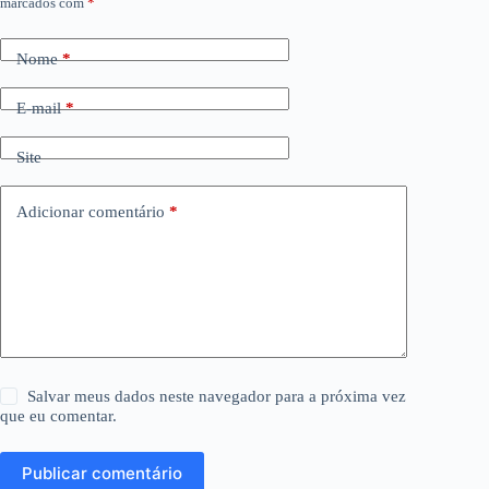
marcados com
*
Nome
*
E-mail
*
Site
Adicionar comentário
*
Salvar meus dados neste navegador para a próxima vez
que eu comentar.
Publicar comentário