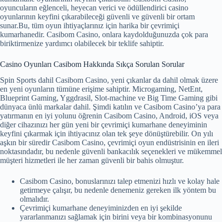
oyuncuların eğlenceli, heyecan verici ve ödüllendirici casino
oyunlarının keyfini çıkarabileceği güvenli ve güvenli bir ortam
sunar.Bu, tüm oyun ihtiyaçlarınız için harika bir çevrimiçi
kumarhanedir. Casibom Casino, onlara kaydolduğunuzda çok para
biriktirmenize yardımcı olabilecek bir teklife sahiptir.
Casino Oyunları Casibom Hakkında Sıkça Sorulan Sorular
Spin Sports dahil Casibom Casino, yeni çıkanlar da dahil olmak üzere
en yeni oyunların tümüne erişime sahiptir. Microgaming, NetEnt,
Blueprint Gaming, Yggdrasil, Slot-machine ve Big Time Gaming gibi
dünyaca ünlü markalar dahil. Şimdi katılın ve Casibom Casino’ya para
yatırmanın en iyi yolunu öğrenin Casibom Casino, Android, iOS veya
diğer cihazınızı her gün yeni bir çevrimiçi kumarhane deneyiminin
keyfini çıkarmak için ihtiyacınız olan tek şeye dönüştürebilir. On yılı
aşkın bir süredir Casibom Casino, çevrimiçi oyun endüstrisinin en ileri
noktasındadır, bu nedenle güvenli bankacılık seçenekleri ve mükemmel
müşteri hizmetleri ile her zaman güvenli bir bahis olmuştur.
Casibom Casino, bonuslarınızı talep etmenizi hızlı ve kolay hale
getirmeye çalışır, bu nedenle denemeniz gereken ilk yöntem bu
olmalıdır.
Çevrimiçi kumarhane deneyiminizden en iyi şekilde
yararlanmanızı sağlamak için birini veya bir kombinasyonunu