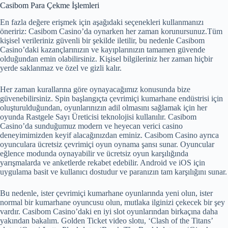
Casibom Para Çekme İşlemleri
En fazla değere erişmek için aşağıdaki seçenekleri kullanmanızı
öneririz: Casibom Casino’da oynarken her zaman korunursunuz.Tüm
kişisel verileriniz güvenli bir şekilde iletilir, bu nedenle Casibom
Casino’daki kazançlarınızın ve kayıplarınızın tamamen güvende
olduğundan emin olabilirsiniz. Kişisel bilgileriniz her zaman hiçbir
yerde saklanmaz ve özel ve gizli kalır.
Her zaman kurallarına göre oynayacağımız konusunda bize
güvenebilirsiniz. Spin başlangıçta çevrimiçi kumarhane endüstrisi için
oluşturulduğundan, oyunlarınızın adil olmasını sağlamak için her
oyunda Rastgele Sayı Üreticisi teknolojisi kullanılır. Casibom
Casino’da sunduğumuz modern ve heyecan verici casino
deneyimimizden keyif alacağınızdan eminiz. Casibom Casino ayrıca
oyunculara ücretsiz çevrimiçi oyun oynama şansı sunar. Oyuncular
eğlence modunda oynayabilir ve ücretsiz oyun karşılığında
yarışmalarda ve anketlerde rekabet edebilir. Android ve iOS için
uygulama basit ve kullanıcı dostudur ve paranızın tam karşılığını sunar.
Bu nedenle, ister çevrimiçi kumarhane oyunlarında yeni olun, ister
normal bir kumarhane oyuncusu olun, mutlaka ilginizi çekecek bir şey
vardır. Casibom Casino’daki en iyi slot oyunlarından birkaçına daha
yakından bakalım. Golden Ticket video slotu, ‘Clash of the Titans’