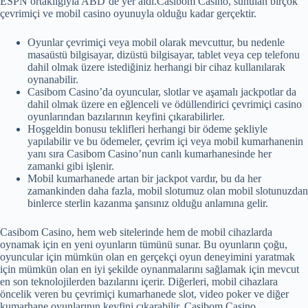
ESPN ortaklığıyla ABD’de yer aldı.Casibom Casino, sunulan birçok
çevrimiçi ve mobil casino oyunuyla olduğu kadar gerçektir.
Oyunlar çevrimiçi veya mobil olarak mevcuttur, bu nedenle
masaüstü bilgisayar, dizüstü bilgisayar, tablet veya cep telefonu
dahil olmak üzere istediğiniz herhangi bir cihaz kullanılarak
oynanabilir.
Casibom Casino’da oyuncular, slotlar ve aşamalı jackpotlar da
dahil olmak üzere en eğlenceli ve ödüllendirici çevrimiçi casino
oyunlarından bazılarının keyfini çıkarabilirler.
Hoşgeldin bonusu teklifleri herhangi bir ödeme şekliyle
yapılabilir ve bu ödemeler, çevrim içi veya mobil kumarhanenin
yanı sıra Casibom Casino’nun canlı kumarhanesinde her
zamanki gibi işlenir.
Mobil kumarhanede artan bir jackpot vardır, bu da her
zamankinden daha fazla, mobil slotumuz olan mobil slotunuzdan
binlerce sterlin kazanma şansınız olduğu anlamına gelir.
Casibom Casino, hem web sitelerinde hem de mobil cihazlarda
oynamak için en yeni oyunların tümünü sunar. Bu oyunların çoğu,
oyuncular için mümkün olan en gerçekçi oyun deneyimini yaratmak
için mümkün olan en iyi şekilde oynanmalarını sağlamak için mevcut
en son teknolojilerden bazılarını içerir. Diğerleri, mobil cihazlara
öncelik veren bu çevrimiçi kumarhanede slot, video poker ve diğer
kumarhane oyunlarının keyfini çıkarabilir. Casibom Casino,