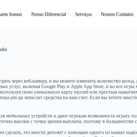
uem Somos
Nosso Diferencial
Serviços
Nossos Contatos
лайн
рать через веб-камеру, и вы можете изменить количество колод,
 услуг, включая Google Play и Apple App Store, и во все игры м
используя свою уникальную карту mycard или простым нажатием 
ока pin up зачислит средства на ваш счет. Если вы хотите внес
ля мобильных устройств и дают игрокам возможность играть тол
очно высоки с точки зрения выплаты, поэтому в большинстве с
ужно сделать, это внести депозит с помощью одного из наших над