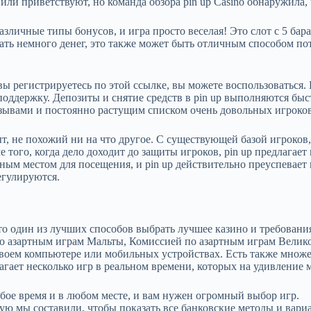
или приветствуют, но команда обзора pin up Casino обнаружила, 
зличные типы бонусов, и игра просто веселая! Это слот с 5 бар
ть немного денег, это также может быть отличным способом поте
вы регистрируетесь по этой ссылке, вы можете воспользоваться
оддержку. Депозиты и снятие средств в pin up выполняются быс
зывами и постоянно растущим списком очень довольных игроков
т, не похожий ни на что другое. С существующей базой игроко
 того, когда дело доходит до защиты игроков, pin up предлагает
ным местом для посещения, и pin up действительно преуспевает
егулируются.
один из лучших способов выбрать лучшее казино и требования к
по азартным играм Мальты, Комиссией по азартным играм Вели
воем компьютере или мобильных устройствах. Есть также множе
длагает несколько игр в реальном времени, которых на удивление 
юбое время и в любом месте, и вам нужен огромный выбор игр.
орую мы составили, чтобы показать все банковские методы и вар