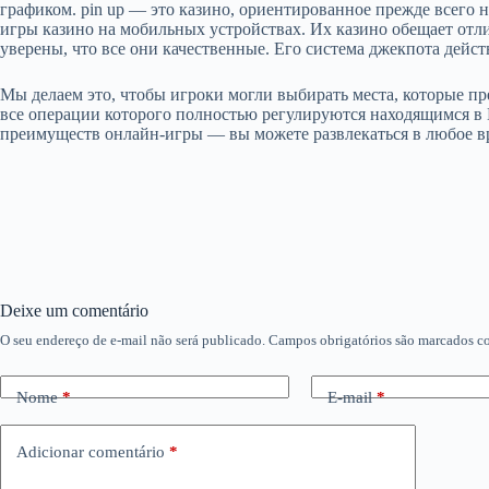
графиком. pin up — это казино, ориентированное прежде всего н
игры казино на мобильных устройствах. Их казино обещает от
уверены, что все они качественные. Его система джекпота дей
Мы делаем это, чтобы игроки могли выбирать места, которые п
все операции которого полностью регулируются находящимся в 
преимуществ онлайн-игры — вы можете развлекаться в любое вр
Deixe um comentário
O seu endereço de e-mail não será publicado.
Campos obrigatórios são marcados 
Nome
*
E-mail
*
Adicionar comentário
*