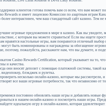
 Roulette, Live Limit Roulette и Devil Lady Roulette.
поддержки клиентов готова помочь вам со всем, что вам может п
Casino Rewards и имеет лицензию Комиссии по азартным играм Ка
ого более интерактивен, чем ваш стандартный сайт казино. Тем 
лучшие игровые предложения в мире в казино. Как вы увидите,
ольствие, с которым вы можете справиться! Если вы ищете прост
 вам нравятся настольные игры, вам понравится отличный выбор 
ки могут быть номинированы и награждены за обогащение игрово
ше, поэтому, пожалуйста, расскажите нам, что вы думаете, и по
катом Casino Rewards Certification, который указывает на то, ч
ны и качества.
огда они вносят депозит с помощью платежной системы, такой ка
 видеопокер, блэкджек и рулетка.
роверить несколько онлайн-казино, которые мы рассмотрели, и 
летворят все ваши игровые потребности, так что независимо от 
тремимся постоянно обновлять наши игры и добавлять новые фу
рироваться в нашем онлайн-казино и посмотреть наши игры. Пре
 найдете идеальную игру в онлайн-казино, которая удовлетвори