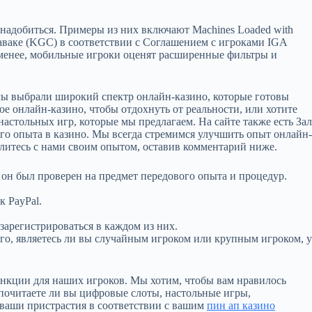
онадобиться. Примеры из них включают Machines Loaded with
наваке (KGC) в соответствии с Соглашением с игроками IGA
не менее, мобильные игроки оценят расширенные фильтры и
 мы выбрали широкий спектр онлайн-казино, которые готовы
ое онлайн-казино, чтобы отдохнуть от реальности, или хотите
настольных игр, которые мы предлагаем. На сайте также есть Зал
го опыта в казино. Мы всегда стремимся улучшить опыт онлайн-
делитесь с нами своим опытом, оставив комментарий ниже.
то он был проверен на предмет передового опыта и процедур.
к PayPal.
зарегистрироваться в каждом из них.
того, являетесь ли вы случайным игроком или крупным игроком, у
нкции для наших игроков. Мы хотим, чтобы вам нравилось
дпочитаете ли вы цифровые слоты, настольные игры,
т ваши пристрастия в соответствии с вашим
пин ап казино