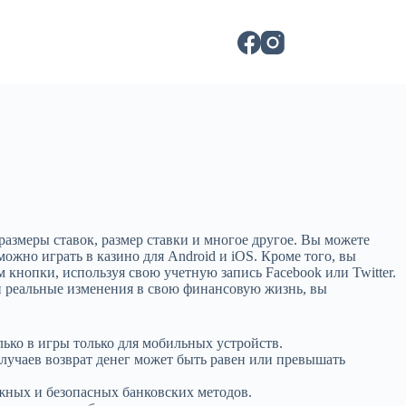
 размеры ставок, размер ставки и многое другое. Вы можете
ожно играть в казино для Android и iOS. Кроме того, вы
кнопки, используя свою учетную запись Facebook или Twitter.
ти реальные изменения в свою финансовую жизнь, вы
ько в игры только для мобильных устройств.
лучаев возврат денег может быть равен или превышать
ежных и безопасных банковских методов.