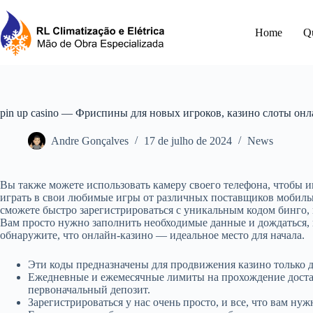
Home
Q
pin up casino — Фриспины для новых игроков, казино слоты он
Andre Gonçalves
17 de julho de 2024
News
Вы также можете использовать камеру своего телефона, чтобы иг
играть в свои любимые игры от различных поставщиков мобильных
сможете быстро зарегистрироваться с уникальным кодом бинго, 
Вам просто нужно заполнить необходимые данные и дождаться, п
обнаружите, что онлайн-казино — идеальное место для начала.
Эти коды предназначены для продвижения казино только д
Ежедневные и ежемесячные лимиты на прохождение достат
первоначальный депозит.
Зарегистрироваться у нас очень просто, и все, что вам н