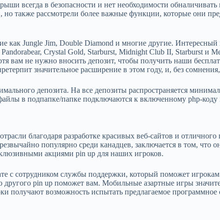
грыши всегда в безопасности и нет необходимости обналичивать и
 но также рассмотрели более важные функции, которые они пред
кие как Jungle Jim, Double Diamond и многие другие. Интересн
dorabear, Crystal Gold, Starburst, Midnight Club II, Starburst 
отя вам не нужно вносить депозит, чтобы получить наши бесплат
ретерпит значительное расширение в этом году, и, без сомнения
имального депозита. На все депозиты распространяется минималь
файлы в подпапке/папке подключаются к включенному php-коду inc
в отрасли благодаря разработке красивых веб-сайтов и отличног
чрезвычайно популярно среди канадцев, заключается в том, что 
клюзивными акциями pin up для наших игроков.
чате с сотрудником службы поддержки, который поможет игрока
о другого pin up поможет вам. Мобильные азартные игры значит
гроки получают возможность испытать предлагаемое программное