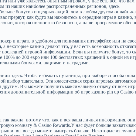
нга или уже являетесь опытным игроком, у нас есть все, что вам
м из наших наиболее распространенных регионов, здесь.
е больше бонусов и щедрых акций, чем в любом другом онлайн-ка
вас прервут, как будто вы находитесь в середине игры в казино, 
логии, которая полностью безопасна, а наше программное обес
окер и играть в удобном для понимания интерфейсе или на свое
 а некоторые казино делают это, у вас есть возможность отказат
 последней игровой информации. Если вы получите бонус, то см
100% до 200 евро или 100 бесплатных вращений в одной из игр к
ательными бонусами, акциями и наградами.
нии здесь: Чтобы избежать путаницы, при выборе способа оплат
свой выбор тщательно. Эта классическая серия игровых автомат
другим. Вы можете получить максимальную отдачу от всех игр 
ения дополнительной информации об игре казино pin up Casino
 так важна, потому что, как и вся ваша личная информация, он
игровую комнату & Casino Rewards.У нас будет больше захваты
грыши, вы всегда можете выиграть больше. Некоторые из лучших