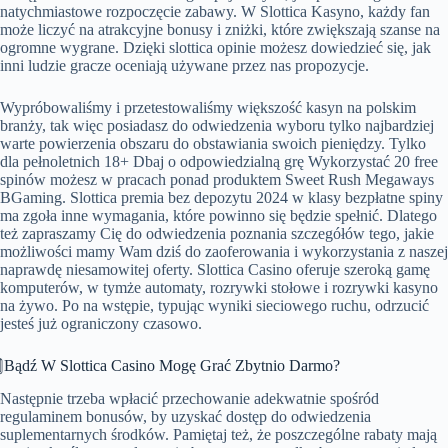
natychmiastowe rozpoczęcie zabawy. W Slottica Kasyno, każdy fan
może liczyć na atrakcyjne bonusy i zniżki, które zwiększają szanse na
ogromne wygrane. Dzięki slottica opinie możesz dowiedzieć się, jak
inni ludzie gracze oceniają używane przez nas propozycje.
Wypróbowaliśmy i przetestowaliśmy większość kasyn na polskim
branży, tak więc posiadasz do odwiedzenia wyboru tylko najbardziej
warte powierzenia obszaru do obstawiania swoich pieniędzy. Tylko
dla pełnoletnich 18+ Dbaj o odpowiedzialną grę Wykorzystać 20 free
spinów możesz w pracach ponad produktem Sweet Rush Megaways
BGaming. Slottica premia bez depozytu 2024 w klasy bezpłatne spiny
ma zgoła inne wymagania, które powinno się będzie spełnić. Dlatego
też zapraszamy Cię do odwiedzenia poznania szczegółów tego, jakie
możliwości mamy Wam dziś do zaoferowania i wykorzystania z naszej
naprawdę niesamowitej oferty. Slottica Casino oferuje szeroką gamę
komputerów, w tymże automaty, rozrywki stołowe i rozrywki kasyno
na żywo. Po na wstępie, typując wyniki sieciowego ruchu, odrzucić
jesteś już ograniczony czasowo.
⃣ Bądź W Slottica Casino Mogę Grać Zbytnio Darmo?
Następnie trzeba wpłacić przechowanie adekwatnie spośród
regulaminem bonusów, by uzyskać dostęp do odwiedzenia
suplementarnych środków. Pamiętaj też, że poszczególne rabaty mają