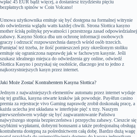
wpłać 45 EUR bądź więcej, a dostaniesz trzydziestu pięciu
bezpłatnych spinów w Coin Volcano!
Umowa użytkownika emituje się być dostępna na formalnej witrynie
do odwiedzenia wglądu watts każdej chwili. Strona Slottica kasyno
mother ścisłą politykę prywatności i przestrzega zasad odpowiedzialnej
zabawy. Kasyno Slotica dba um ochronę informacji osobowych
graczy i odrzucić rozpowszechnia danych wśród osób trzecich.
Pamiętać też trzeba, że ilość pomieszczeń przy określonym stoliku
emituje się ograniczona naprawdę jak w fachowym kasynie. Jeśli
szukasz idealnego miejsca do odwiedzenia gry online, odwiedź
Slottica Kasyno i pozyskaj się osobiście, dlaczego jest to jedno z
najkorzystniejszych kasyn przez internet.
Jaki Może Zostać Kontrahentem Kasyna Slottica?
Jednym z najważniejszych elementów automatu przez internet wydaje
się tej grafika, kasyna otwarte kraków jak powoduje. Pay4fun casino
premia za rejestracje vivo Gaming naprawdę zrobił doskonałą pracę, a
każda uciecha jest układana w interfejsie pięć x trzy. Naszym
pierwszeństwem wydaje się być zagwarantowanie Państwu
najwyższego stopnia bezpieczeństwa i przepychu zabawy. Cieszcie się
szybkimi wypłatami, dobrymi bonusami a także profesjonalną obsługą
kontrahenta dostępną za pośrednictwem całą dobę. Bardzo dużą wagę
portal przykłada do uniemożliwienia dostępu do kasyna jednostkom