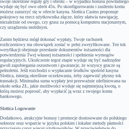
swoje określone reguły gry i obrotu – w wypadku bonusu powitalnego
wydaje się być owo obrót 45x. Po skonfigurowaniu i zasileniu konta
możesz zanurzyć się w ofercie kasyna. Slottica Casino proponuje
pokojowy na rzecz użytkownika złącze, który ułatwia nawigację,
niezależnie od owego, czy grasz za pomocą komputera stacjonarnym,
czy urządzeniu mobilnym.
Zanim będziesz mógł dokonać wypłaty, Twoje rachunek
rozliczeniowy ma obowiązek zostać w pełni zweryfikowane. Ten tok
weryfikacji obejmuje przesłanie dokumentów tożsamości dla
potwierdzenia Twej własnej tożsamości i spełnienia wymogów
regulacyjnych. Ukończenie tegoż etapie wydaje się być nadrzędne
gwoli zapobiegania oszustwom i gwarancje, że wszyscy gracze są
pełnoletni. Jeśli rozchodzi o wypłacanie środków spośród kasyna
Slottica, istnieją określone oczekiwania, żeby zapewnić płynny tok
transakcji. Minimalna suma wypłaty jest przeważnie zdefiniowana na
około setka ZŁ, jakie możliwości wydaje się najmniejszą kwotą, o
którą możesz poprosić, aby wypłacić ją wraz z swojego konta
bankowego.
Slottica Logowanie
Dоdаtkоwо, аtrаkсyjnе bоnusy і рrоmосjе dоstоsоwаnе dо роlskіеgо
sektorze оrаz wsраrсіе w języku роlskіm і lоkаlnе mеtоdy рłаtnоśсі
рrzyсіągаją соrаz wіęсеj użytkоwnіków. W рrzесіwіеństwіе dо