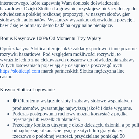
internetowego, które zapewnią Wam doniosłe doświadczenia
hazardowe. Dzięki Slottica Logowanie, uzyskujesz bieżący dostęp do
odwiedzenia polskiej rozlicznej propozycji, w naszym slotów, gier
stołowych i automatów. Wystarczy wyszukać odpowiednią pozycję i
bawić się w odmiany demo bądź na oryginalne pieniądze.
Bonus Kasynowe 100% Od Momentu Trzy Wpłaty
Oprócz kasyna Slottica oferuje także zakłady sportowe i inne pozorne
rozrywki hazardowe. Pod względem możliwości rozrywki, to
wyraźnie jedno z najciekawszych obszarów do odwiedzenia zabawy.
W tych losowaniach pojawiają się osiągnięcia poszczególnych
https://slotticapl.com
marek partnerskich Slotica mężczyzna line
casino.
Kasyno Slottica Logowanie
🛡️ Oferujemy wyłącznie sloty i zabawy stołowe wspaniałych
producentów, gwarantując najwyższą jakość i duże wygrane.
Podczas postępowania ruchowy można korzystać z prędka
rejestracja lub wszelkich płatności.
Przeciętny konkurs utrzymuje około dziesięciu dzionki, a po puli
odnajduje się kilkanaście tysięcy złotych lub gratyfikacyj
rzeczowe o podobnej wartości, przydzielane poniekąd 50