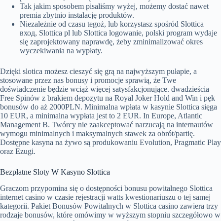
Tak jakim sposobem pisaliśmy wyżej, możemy dostać nawet
premia zbytnio instalację produktów.
Niezależnie od czasu tegoż, lub korzystasz spośród Slottica
вход, Slottica pl lub Slottica logowanie, polski program wydaje
się zaprojektowany naprawdę, żeby zminimalizować okres
wyczekiwania na wypłaty.
Dzięki slotica możesz cieszyć się grą na najwyższym pułapie, a
stosowane przez nas bonusy i promocje sprawią, że Twe
doświadczenie będzie wciąż więcej satysfakcjonujące. dwadzieścia
Free Spinów z brakiem depozytu na Royal Joker Hold and Win i pęk
bonusów do aż 2000PLN. Minimalna wpłata w kasynie Slottica sięga
10 EUR, a minimalna wypłata jest to 2 EUR. In Europe, Atlantic
Management B. Twórcy nie zaakceptować narzucają na internautów
wymogu minimalnych i maksymalnych stawek za obrót/partię.
Dostępne kasyna na żywo są produkowaniu Evolution, Pragmatic Play
oraz Ezugi.
Bezpłatne Sloty W Kasyno Slottica
Graczom przypomina się o dostępności bonusu powitalnego Slottica
internet casino w czasie rejestracji watts kwestionariuszu o tej samej
kategorii. Pakiet Bonusów Powitalnych w Slottica casino zawiera trzy
rodzaje bonusów, które omówimy w wyższym stopniu szczegółowo w