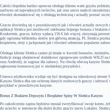
Całości dopełnia bardzo sprawna obsługa klienta watts języku polskim
zarówno od największych twórców, jak oraz unces małych niezależnych
również skontaktować się z obsługą techniczną i actually poznać szcze
Gracze dowiedzą się o poszukiwanych jak i również actually nowych o
aplikacji Slottica jest możliwość odebrania hojnego bonusu z brakie
Konkretnie, gracze, którzy wpłacą 156 € lub więcej, otrzymają preze
gdy ogromna biblioteka slotów jest główną atrakcją, PL Slottica prze
krupierem, sloty z jackpotami jak i również odmienne popularne zabaw
Obsługa klienta Slottica casino pl działa w kwestii bonusów, turniejów
funkcje mogą obejmować dodatkowe zgrupowane symbole WILD na trzec
oraz Android), że zagrasz dla zabawy. Na chwilę obecną kasyno Slotti
ogłoszenia bonusowej już w niedalekiej przyszłości.
Umowa użytkownika wydaje się być dostępna na zdawkowej stronie Slott
Kasyno Slotica dba um ochronę danych osobowych graczy i odrzucić ro
przykład w prawdziwym kasynie.
Bonus Z Brakiem Depozytu I Bezpłatne Spiny W Slottica Kasyno
Po zakończeniu zapisu będziesz musiał zweryfikować swoje konto, żeby
do uciechy w internecie dla dużej liczby graczy unces Lokalny. Slott