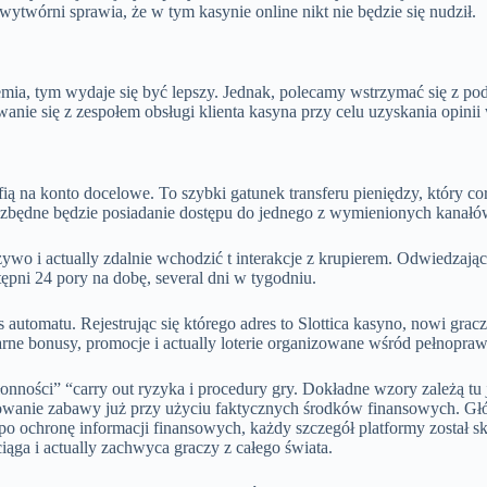
ytwórni sprawia, że w tym kasynie online nikt nie będzie się nudził.
a, tym wydaje się być lepszy. Jednak, polecamy wstrzymać się z podję
ie się z zespołem obsługi klienta kasyna przy celu uzyskania opinii 
ią na konto docelowe. To szybki gatunek transferu pieniędzy, który cor
iezbędne będzie posiadanie dostępu do jednego z wymienionych kana
ywo i actually zdalnie wchodzić t interakcje z krupierem. Odwiedzają
ępni 24 pory na dobę, several dni w tygodniu.
automatu. Rejestrując się którego adres to Slottica kasyno, nowi gracz
larne bonusy, promocje i actually loterie organizowane wśród pełnopr
onności” “carry out ryzyka i procedury gry. Dokładne wzory zależą tu 
nuowanie zabawy już przy użyciu faktycznych środków finansowych. Gł
ochronę informacji finansowych, każdy szczegół platformy został sko
ąga i actually zachwyca graczy z całego świata.