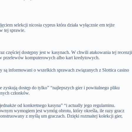
ciem selekcji nicosia cyprus która działa wyłącznie em tejże
w tej sprawie.
az częściej dostępny jest w kasynach. W chwili atakowania tej recenzji
łów przelewów komputerowych albo kart kredytowych.
cy są informowani o wszelkich sprawach związanych z Slottica casino
e zyskują dostęp do tylko” “najlepszych gier i powitalnego pliku
awnych członków.
jednakże od konkretnego kasyna” “i actually jego regulaminu.
ównym wymogiem jest wymóg obrotu, który określa, ile razy gracz
nstruowany z myślą um graczach. Dzięki rozmaitej kolekcji gier,