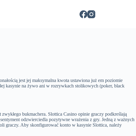
nałością jest jej maksymalna kwota ustawiona już em poziomie
ałej kasynie na żywo ani w rozrywkach stolikowych (poker, black
 zwykłego bukmachera. Slottica Casino opinie graczy podkreślają
y sentyment odzwierciedla pozytywne wrażenia z gry. Jedną z ważnych
oli graczy. Aby skonfigurować konto w kasynie Slottica, należy