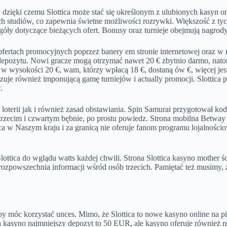
, dzięki czemu Slottica może stać się określonym z ulubionych kasyn o
 studiów, co zapewnia świetne możliwości rozrywki. Większość z tych
góły dotyczące bieżących ofert. Bonusy oraz turnieje obejmują nagrody
fertach promocyjnych poprzez banery em stronie internetowej oraz w 
m depozytu. Nowi gracze mogą otrzymać nawet 20 € zbytnio darmo, nato
nt w wysokości 20 €, wam, którzy wpłacą 18 €, dostaną ów €, więcej 
kazuje również imponującą gamę turniejów i actually promocji. Slotti
.
, loterii jak i również zasad obstawiania. Spin Samurai przygotował ko
im i czwartym bębnie, po prostu powiedz. Strona mobilna Betway i 
ca w Naszym kraju i za granicą nie oferuje fanom programu lojalności
ica do wglądu watts każdej chwili. Strona Slottica kasyno mother ści
zpowszechnia informacji wśród osób trzecich. Pamiętać też musimy, że
 móc korzystać unces. Mimo, że Slottica to nowe kasyno online na pie
ica kasyno najmniejszy depozyt to 50 EUR, ale kasyno oferuje również