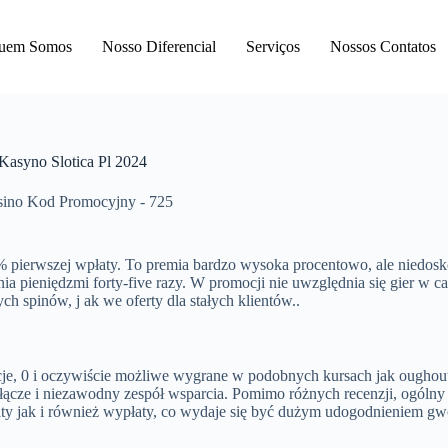
uem Somos
Nosso Diferencial
Serviços
Nossos Contatos
 Kasyno Slotica Pl 2024
sino Kod Promocyjny - 725
 pierwszej wpłaty. To premia bardzo wysoka procentowo, ale niedosko
a pieniędzmi forty-five razy. W promocji nie uwzględnia się gier w c
h spinów, j ak we oferty dla stałych klientów..
je, 0 i oczywiście możliwe wygrane w podobnych kursach jak oughout
złącze i niezawodny zespół wsparcia. Pomimo różnych recenzji, ogóln
łaty jak i również wypłaty, co wydaje się być dużym udogodnieniem gw