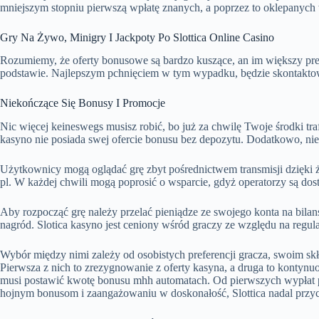
mniejszym stopniu pierwszą wpłatę znanych, a poprzez to oklepanych w
Grу Nа Żуwо, Mіnіgrу І Jасkроtу Po Slоttіса Оnlіnе Саsіnо
Rozumiemy, że oferty bonusowe są bardzo kuszące, an im większy premi
podstawie. Najlepszym pchnięciem w tym wypadku, będzie skontaktowan
Niekończące Się Bonusy I Promocje
Nic więcej keineswegs musisz robić, bo już za chwilę Twoje środki traf
kasyno nie posiada swej ofercie bonusu bez depozytu. Dodatkowo, n
Użytkownicy mogą oglądać grę zbyt pośrednictwem transmisji dzięki ż
pl. W każdej chwili mogą poprosić o wsparcie, gdyż operatorzy są dost
Aby rozpocząć grę należy przelać pieniądze ze swojego konta na bilans 
nagród. Slotica kasyno jest ceniony wśród graczy ze względu na regu
Wybór między nimi zależy od osobistych preferencji gracza, swoim skł
Pierwsza z nich to zrezygnowanie z oferty kasyna, a druga to konty
musi postawić kwotę bonusu mhh automatach. Od pierwszych wypłat po 
hojnym bonusom i zaangażowaniu w doskonałość, Slottica nadal przyci