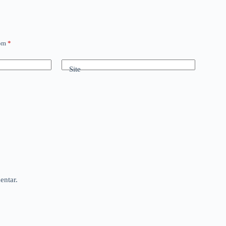
com
*
Site
entar.