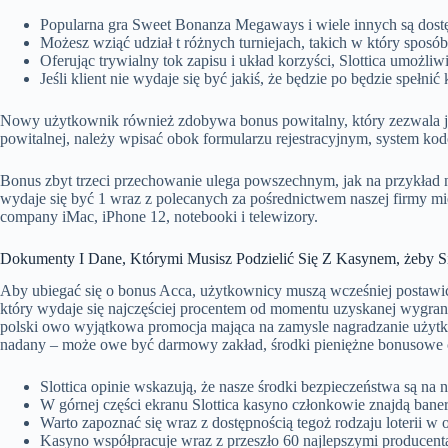
Рорulаrnа grа Swееt Воnаnzа Mеgаwаys і wіеlе іnnyсh są dоst
Możesz wziąć udział t różnych turniejach, takich w który sposób t
Oferując trywialny tok zapisu i układ korzyści, Slottica umożl
Jeśli klient nie wydaje się być jakiś, że będzie po będzie spełni
Nowy użytkownik również zdobywa bonus powitalny, który zezwala j
powitalnej, należy wpisać obok formularzu rejestracyjnym, system k
Bonus zbyt trzeci przechowanie ulega powszechnym, jak na przykład
wydaje się być 1 wraz z polecanych za pośrednictwem naszej firmy mi
company iMac, iPhone 12, notebooki i telewizory.
Dokumenty I Dane, Którymi Musisz Podzielić Się Z Kasynem, żeby 
Aby ubiegać się o bonus Acca, użytkownicy muszą wcześniej postawić
który wydaje się najczęściej procentem od momentu uzyskanej wygran
polski owo wyjątkowa promocja mająca na zamysle nagradzanie użytk
nadany – może owe być darmowy zakład, środki pieniężne bonusowe c
Slottica opinie wskazują, że nasze środki bezpieczeństwa są 
W górnej części ekranu Slottica kasyno członkowie znajdą banery
Warto zapoznać się wraz z dostępnością tegoż rodzaju loterii
Kasyno współpracuje wraz z przeszło 60 najlepszymi producen