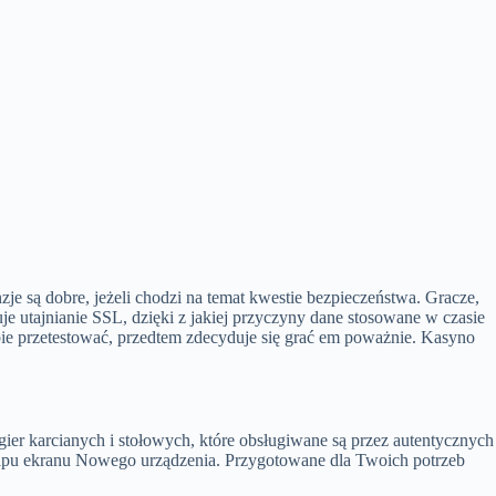
je są dobre, jeżeli chodzi na temat kwestie bezpieczeństwa. Gracze,
je utajnianie SSL, dzięki z jakiej przyczyny dane stosowane w czasie
sobie przetestować, przedtem zdecyduje się grać em poważnie. Kasyno
ier karcianych i stołowych, które obsługiwane są przez autentycznych
ułapu ekranu Nowego urządzenia. Przygotowane dla Twoich potrzeb