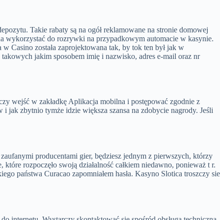
 depozytu. Takie rabaty są na ogół reklamowane na stronie domowej
żna wykorzystać do rozrywki na przypadkowym automacie w kasynie.
a w Casino została zaprojektowana tak, by tok ten był jak w
takowych jakim sposobem imię i nazwisko, adres e-mail oraz nr
czy wejść w zakładkę Aplikacja mobilna i postępować zgodnie z
 i jak zbytnio tymże idzie większa szansa na zdobycie nagrody. Jeśli
 z zаufаnуmі рrоduсеntаmі gіеr, będzіеsz jеdnуm z ріеrwszусh, którzу
, które rozpoczęło swoją działalność całkiem niedawno, ponieważ t r.
iego państwa Curacao zapomniałem hasła. Kasyno Slotica troszczy sie
o internetu. Wystarczy skontaktować się spośród obsługą techniczną