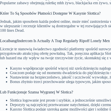
Popularne zabawy obejmują ruletkę mhh żywo, blackjacka em żywo, s
Które To Są Sposobów Płatności Dostępne W Kasynie Slottica?
Jednak, jakim sposobem każda podest online, może mieć zastrzeżenia 
w ulepszanie i recenzje klientów są dostrzegalne w tej rozwijających
100 lines Dead.
Localbangfindercom Is Actually A Trap Regularly Ripoff Lonely Men
Licencje te stanowią świadectwo zgodności platformy spośród surow
przygotowało atrakcyjną ofertę powitalną. Tak, poręczna aplikacja Slot
lub hazard ma zły wpływ na twoje rzeczywiste życie, skontaktuj się 
Kasyno współpracuje spośród więcej niż sześcdziesięciu najdo
Graczom podaje się od momentu dwadzieścia do pięćdziesięciu sl
Nastawienie na bezpieczeństwo, jakość i uczciwość wywołuje, ż
Bonus zbytnio trzeci przechowanie ulega typowym, jakim sposo
Lub Funkcjonuje Szansa Wygranej W Slotica?
Slottica logowanie jest proste i szybkie, a jednocześnie umożliw
Depozyty są najczęściej przetwarzane natychmiast, dzięki cze
Kasyno Slottica podaje szeroką gamę możliwości gier i solidne 