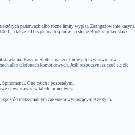
niektórych państwach albo różne limity wypłat. Zaangażowanie kasyna
00 €, a także 20 bezpłatnych spinów na slocie Book of joker staxx
obstawiania. Kasyno Slottica na rzecz nowych użytkowników
bletach albo telefonach komórkowych. Jeśli rozpoczynasz czuć się źle
, Spinomenal, One touch i pozostałymi.
owe i awansować w tabeli turniejowej.
rót, spośród maksymalnym zakładem wynoszącym 9 złotych.