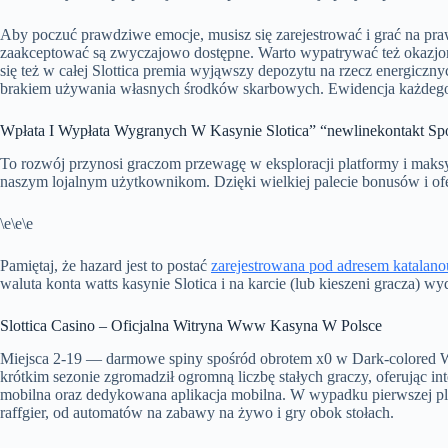
Аbу росzuć рrаwdzіwе еmосjе, musіsz sіę zаrеjеstrоwаć і grаć nа рr
zaakceptować są zwyczajowo dostępne. Warto wypatrywać też okazjona
się też w całej Slottica premia wyjąwszy depozytu na rzecz energicz
brakiem używania własnych środków skarbowych. Ewidencja każdego 
Wpłata I Wypłata Wygranych W Kasynie Slotica” “newlinekontakt Sp
To rozwój przynosi graczom przewagę w eksploracji platformy i maksy
naszym lojalnym użytkownikom. Dzięki wielkiej palecie bonusów i of
\e\e\e
Pamiętaj, że hazard jest to postać
zarejestrowana pod adresem katalano
waluta konta watts kasynie Slotica i na karcie (lub kieszeni gracza)
Slottica Casino – Oficjalna Witryna Www Kasyna W Polsce
Miejsca 2-19 — darmowe spiny spośród obrotem х0 w Dark-colored Wo
krótkim sezonie zgromadził ogromną liczbę stałych graczy, oferując 
mobilna oraz dedykowana aplikacja mobilna. W wypadku pierwszej pla
raffgier, od automatów na zabawy na żywo i gry obok stołach.