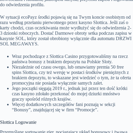
do odwiedzenia profilu.
W sytuacji ecoPayz środki pojawią się na Twym koncie osobistym od
razu według przelaniu pierwotnego przez kasyno Slottica. Jeśli zaś o
karty chodzi, czas oczekiwania może wydłużyć się do odwiedzenia 2-
3 dzionki roboczych. Dostać Darmowe obroty setka podczas zapisu w
kasynie SOL, który został obrobiony wyłącznie dla automatu DRZWI
SOL MEGAWAYS.
Wraz pochodzące z Slottica Casino przygotowaliśmy na rzecz
państwa bonusy z brakiem depozytu na Polskie Sloty.
Niezależnie od czasu owego, lub omawiamy premia 50 free
spins Slottica, czy też wersję w postaci środków pieniężnych z
brakiem depozytu, to wskazane jest wiedzieć o tym, że ta oferta
promocyjna nie posiada wyłącznie samych zalet.
Jego początki sięgają 2019 r., jednak już przez ten dość krótki
czas kasyno zdołało przekonać do mojej dziurki mnóstwo
graczy spośród różnych krajów.
Więcej dodatkowych szczegółów fani poznają w sekcji
“Bonusy”, znajdującej się w firm “Promocje”.
Slottica Logowanie
Przemyślane sortowanie gier, pociągający układ bonusowy i żwawa