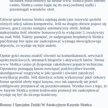
rachunek rozliczeniowy na stronie www Slottica przez internet
casino, Slottica casino login się do swej osobistej szafki i
przestrzegali warunków ofert.
Główne grunt kasyna Slotica zajmują atrakcyjne rozrywki spośród
różnych sekcji salonu komputerów. Jeśli na drugim obrocie pojawi się
znowu, gracz uzyska następny automatyczny obrót. Jednak
maksymalna ilość obrotów bonusowych to wyłącznie 3, zważywszy
na znak Wild. Należy pamiętać, że nadprogram bezpłatnych Slottica
pięćdziesiąt free spins nie zaakceptować wymaga obowiązkowego
depozytu, co wydaje się tejże atutem.
Opinie gości można znaleźć również na komunikatorach, serwisach
społecznościowych, streamach blogerów i aktywnych fanów. Strona
www Slottica casino pl dysponuje całodobowe poparcie techniczne.
Operatorzy pomagają fanom rozwiązać podchwytliwe kwestie,
skonfigurować rozgrywkę w jaki sposób i również zakończyć
weryfikację profilu. Jeśli dzierżysz ochotę wykorzystać jakiś ciekawy
bonus spośród oferty tegoż kasyna, owo tak naprawdę nie jesteś
zobligowany przejmować się poszukiwaniami. Wynika owo z tego, że
w kasynie Slottica system kodowania promocji nie zaakceptować
wydaje się być do niczego konieczny.
Bonusy I Specjalne Zniżki W Atrakcyjnym Kasynie Slottica