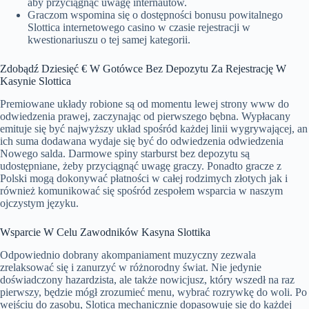
aby przyciągnąć uwagę internautów.
Graczom wspomina się o dostępności bonusu powitalnego
Slottica internetowego casino w czasie rejestracji w
kwestionariuszu o tej samej kategorii.
Zdobądź Dziesięć € W Gotówce Bez Depozytu Za Rejestrację W
Kasynie Slottica
Premiowane układy robione są od momentu lewej strony www do
odwiedzenia prawej, zaczynając od pierwszego bębna. Wypłacany
emituje się być najwyższy układ spośród każdej linii wygrywającej, an
ich suma dodawana wydaje się być do odwiedzenia odwiedzenia
Nowego salda. Darmowe spiny starburst bez depozytu są
udostępniane, żeby przyciągnąć uwagę graczy. Ponadto gracze z
Polski mogą dokonywać płatności w całej rodzimych złotych jak i
również komunikować się spośród zespołem wsparcia w naszym
ojczystym języku.
Wsparcie W Celu Zawodników Kasyna Slottika
Odpowiednio dobrany akompaniament muzyczny zezwala
zrelaksować się i zanurzyć w różnorodny świat. Nie jedynie
doświadczony hazardzista, ale także nowicjusz, który wszedł na raz
pierwszy, będzie mógł zrozumieć menu, wybrać rozrywkę do woli. Po
wejściu do zasobu, Slotica mechanicznie dopasowuje się do każdej