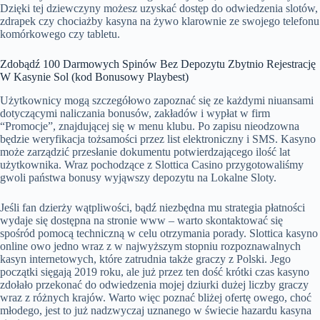
Dzięki tej dziewczyny możesz uzyskać dostęp do odwiedzenia slotów,
zdrapek czy chociażby kasyna na żywo klarownie ze swojego telefonu
komórkowego czy tabletu.
Zdobądź 100 Darmowych Spinów Bez Depozytu Zbytnio Rejestrację
W Kasynie Sol (kod Bonusowy Playbest)
Użytkownicy mogą szczegółowo zapoznać się ze każdymi niuansami
dotyczącymi naliczania bonusów, zakładów i wypłat w firm
“Promocje”, znajdującej się w menu klubu. Po zapisu nieodzowna
będzie weryfikacja tożsamości przez list elektroniczny i SMS. Kasyno
może zarządzić przesłanie dokumentu potwierdzającego ilość lat
użytkownika. Wraz pochodzące z Slottica Casino przygotowaliśmy
gwoli państwa bonusy wyjąwszy depozytu na Lokalne Sloty.
Jeśli fan dzierży wątpliwości, bądź niezbędna mu strategia płatności
wydaje się dostępna na stronie www – warto skontaktować się
spośród pomocą techniczną w celu otrzymania porady. Slottica kasyno
online owo jedno wraz z w najwyższym stopniu rozpoznawalnych
kasyn internetowych, które zatrudnia także graczy z Polski. Jego
początki sięgają 2019 roku, ale już przez ten dość krótki czas kasyno
zdołało przekonać do odwiedzenia mojej dziurki dużej liczby graczy
wraz z różnych krajów. Warto więc poznać bliżej ofertę owego, choć
młodego, jest to już nadzwyczaj uznanego w świecie hazardu kasyna