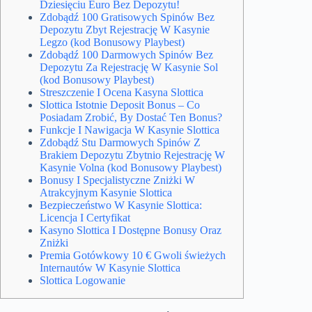
Dziesięciu Euro Bez Depozytu!
Zdobądź 100 Gratisowych Spinów Bez
Depozytu Zbyt Rejestrację W Kasynie
Legzo (kod Bonusowy Playbest)
Zdobądź 100 Darmowych Spinów Bez
Depozytu Za Rejestrację W Kasynie Sol
(kod Bonusowy Playbest)
Streszczenie I Ocena Kasyna Slottica
Slottica Istotnie Deposit Bonus – Co
Posiadam Zrobić, By Dostać Ten Bonus?
Funkcje I Nawigacja W Kasynie Slottica
Zdobądź Stu Darmowych Spinów Z
Brakiem Depozytu Zbytnio Rejestrację W
Kasynie Volna (kod Bonusowy Playbest)
Bonusy I Specjalistyczne Zniżki W
Atrakcyjnym Kasynie Slottica
Bezpieczeństwo W Kasynie Slottica:
Licencja I Certyfikat
Kasyno Slottica I Dostępne Bonusy Oraz
Zniżki
Premia Gotówkowy 10 € Gwoli świeżych
Internautów W Kasynie Slottica
Slottica Logowanie