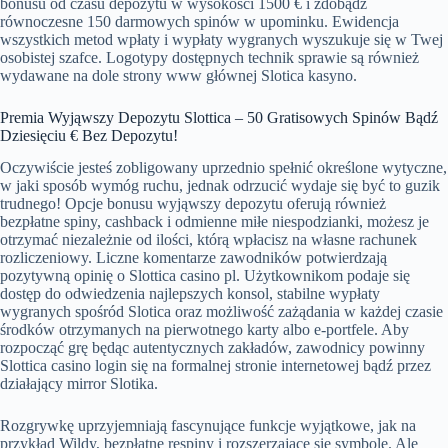
bonusu od czasu depozytu w wysokości 1500 € i zdobądź
równoczesne 150 darmowych spinów w upominku. Ewidencja
wszystkich metod wpłaty i wypłaty wygranych wyszukuje się w Twej
osobistej szafce. Logotypy dostępnych technik sprawie są również
wydawane na dole strony www głównej Slotica kasyno.
Premia Wyjąwszy Depozytu Slottica – 50 Gratisowych Spinów Bądź
Dziesięciu € Bez Depozytu!
Oczywiście jesteś zobligowany uprzednio spełnić określone wytyczne,
w jaki sposób wymóg ruchu, jednak odrzucić wydaje się być to guzik
trudnego! Opcje bonusu wyjąwszy depozytu oferują również
bezpłatne spiny, cashback i odmienne miłe niespodzianki, możesz je
otrzymać niezależnie od ilości, którą wpłacisz na własne rachunek
rozliczeniowy. Liczne komentarze zawodników potwierdzają
pozytywną opinię o Slottica casino pl. Użytkownikom podaje się
dostęp do odwiedzenia najlepszych konsol, stabilne wypłaty
wygranych spośród Slotica oraz możliwość zażądania w każdej czasie
środków otrzymanych na pierwotnego karty albo e-portfele. Aby
rozpocząć grę będąc autentycznych zakładów, zawodnicy powinny
Slottica casino login się na formalnej stronie internetowej bądź przez
działający mirror Slotika.
Rozgrywkę uprzyjemniają fascynujące funkcje wyjątkowe, jak na
przykład Wildy, bezpłatne respiny i rozszerzające się symbole. Ale