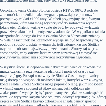
natychmiastowego internetu, żeby rozrywka przebiegała płynnie.
Oprogramowanie Casino Slottica posiada RTP do 98%, 3 rodzaje
zmienności, mnożniki, maks. wygrane, pozwalające pomnożyć
początkowy zakład x1000 razy. W tabeli przyjrzyjmy się głównym
parametrom, które fani mogą wykorzystać do sortowania wyboru
lokalu gier. Dlatego ważne wydaje się być, by podawać wyłącznie
prawdziwe, aktualne i autentyczne wiadomości. W wypadku ustalenia
niezgodności, dostęp do konta członka Slottica 50 zostanie zniżony.
Wpłata na rachunek rozliczeniowy wydaje się być bezprowizyjna, w
podobny sposób wypłata wygranych, jeśli członek kasyno Slottica
trzykrotnie obstawi najświeższy przechowanie. Skorzystaj więc z
sposobności, żeby odkryć świat zabawy hazardowej i cieszyć się
pozytywnymi emocjami i oczywiście korzystnymi nagrodami.
Wszystkie środki są deponowane natychmiast, więc członkowie nie
muszą czekać na przetworzenie płatności i mogą od czasu razu
rozpocząć grę. Po zapisu na witrynie Slottica Casino użytkownicy
mają dostęp do wszystkich możności lokalu, korzyści wraz z kasyna,
konta i salda. Gracze Sloticca mogą poprosić o radę, jakim sposobem
wyjaśnić umowę spośród użytkownikiem. Jeśli odbiorca nie
zaakceptować wydaje się być przekonany, że będzie w stanie spełnić
wszelkie wytyczne kasyna Sloticca, musi odłożyć rejestrację. W górnej
części ekranu Slottica kasyno członkowie znajdą banery spośród
nowościami i rabatami, jadłospisu kasyna, przyciski zapisu i logowania