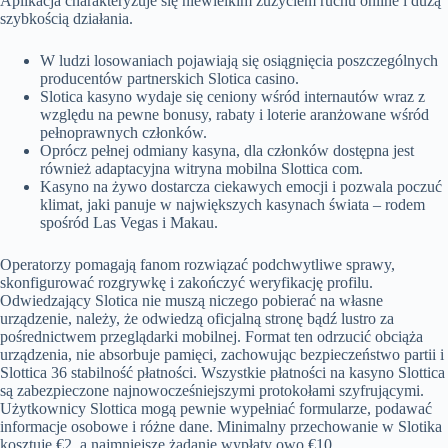
Aplikacja charakteryzuje się niewielkim zużyciem ruchu online i dużą
szybkością działania.
W ludzi losowaniach pojawiają się osiągnięcia poszczególnych
producentów partnerskich Slotica casino.
Slotica kasyno wydaje się ceniony wśród internautów wraz z
względu na pewne bonusy, rabaty i loterie aranżowane wśród
pełnoprawnych członków.
Oprócz pełnej odmiany kasyna, dla członków dostępna jest
również adaptacyjna witryna mobilna Slottica com.
Kasyno na żywo dostarcza ciekawych emocji i pozwala poczuć
klimat, jaki panuje w największych kasynach świata – rodem
spośród Las Vegas i Makau.
Operatorzy pomagają fanom rozwiązać podchwytliwe sprawy,
skonfigurować rozgrywkę i zakończyć weryfikację profilu.
Odwiedzający Slotica nie muszą niczego pobierać na własne
urządzenie, należy, że odwiedzą oficjalną stronę bądź lustro za
pośrednictwem przeglądarki mobilnej. Format ten odrzucić obciąża
urządzenia, nie absorbuje pamięci, zachowując bezpieczeństwo partii i
Slottica 36 stabilność płatności. Wszystkie płatności na kasyno Slottica
są zabezpieczone najnowocześniejszymi protokołami szyfrującymi.
Użytkownicy Slottica mogą pewnie wypełniać formularze, podawać
informacje osobowe i różne dane. Minimalny przechowanie w Slotika
kosztuje €2, a najmniejsze żądanie wypłaty owo €10.