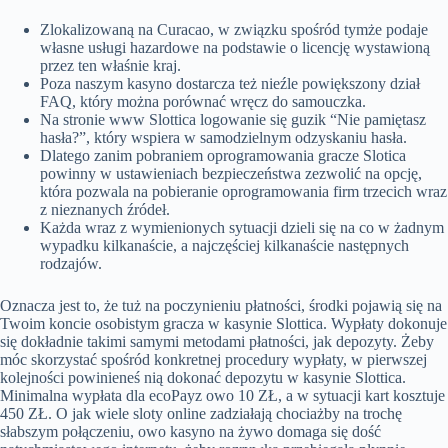
Zlokalizowaną na Curacao, w związku spośród tymże podaje
własne usługi hazardowe na podstawie o licencję wystawioną
przez ten właśnie kraj.
Poza naszym kasyno dostarcza też nieźle powiększony dział
FAQ, który można porównać wręcz do samouczka.
Na stronie www Slottica logowanie się guzik “Nie pamiętasz
hasła?”, który wspiera w samodzielnym odzyskaniu hasła.
Dlatego zanim pobraniem oprogramowania gracze Slotica
powinny w ustawieniach bezpieczeństwa zezwolić na opcję,
która pozwala na pobieranie oprogramowania firm trzecich wraz
z nieznanych źródeł.
Każda wraz z wymienionych sytuacji dzieli się na co w żadnym
wypadku kilkanaście, a najczęściej kilkanaście następnych
rodzajów.
Oznacza jest to, że tuż na poczynieniu płatności, środki pojawią się na
Twoim koncie osobistym gracza w kasynie Slottica. Wypłaty dokonuje
się dokładnie takimi samymi metodami płatności, jak depozyty. Żeby
móc skorzystać spośród konkretnej procedury wypłaty, w pierwszej
kolejności powinieneś nią dokonać depozytu w kasynie Slottica.
Minimalna wypłata dla ecoPayz owo 10 ZŁ, a w sytuacji kart kosztuje
450 ZŁ. O jak wiele sloty online zadziałają chociażby na trochę
słabszym połączeniu, owo kasyno na żywo domaga się dość