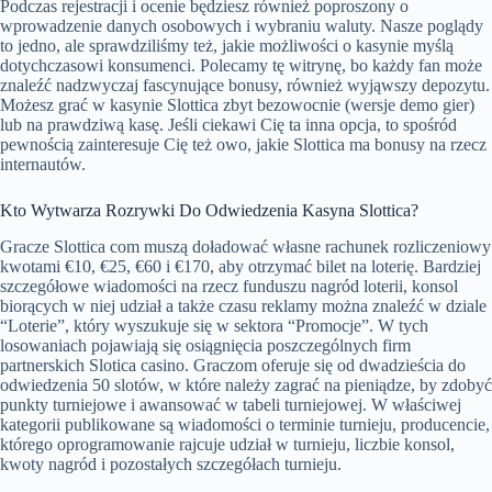
Podczas rejestracji i ocenie będziesz również poproszony o
wprowadzenie danych osobowych i wybraniu waluty. Nasze poglądy
to jedno, ale sprawdziliśmy też, jakie możliwości o kasynie myślą
dotychczasowi konsumenci. Polecamy tę witrynę, bo każdy fan może
znaleźć nadzwyczaj fascynujące bonusy, również wyjąwszy depozytu.
Możesz grać w kasynie Slottica zbyt bezowocnie (wersje demo gier)
lub na prawdziwą kasę. Jeśli ciekawi Cię ta inna opcja, to spośród
pewnością zainteresuje Cię też owo, jakie Slottica ma bonusy na rzecz
internautów.
Kto Wytwarza Rozrywki Do Odwiedzenia Kasyna Slottica?
Gracze Slottica com muszą doładować własne rachunek rozliczeniowy
kwotami €10, €25, €60 i €170, aby otrzymać bilet na loterię. Bardziej
szczegółowe wiadomości na rzecz funduszu nagród loterii, konsol
biorących w niej udział a także czasu reklamy można znaleźć w dziale
“Loterie”, który wyszukuje się w sektora “Promocje”. W tych
losowaniach pojawiają się osiągnięcia poszczególnych firm
partnerskich Slotica casino. Graczom oferuje się od dwadzieścia do
odwiedzenia 50 slotów, w które należy zagrać na pieniądze, by zdobyć
punkty turniejowe i awansować w tabeli turniejowej. W właściwej
kategorii publikowane są wiadomości o terminie turnieju, producencie,
którego oprogramowanie rajcuje udział w turnieju, liczbie konsol,
kwoty nagród i pozostałych szczegółach turnieju.