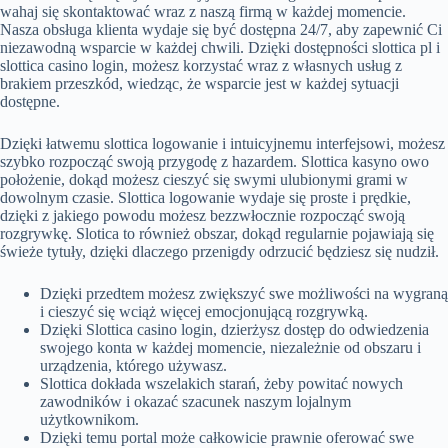
wahaj się skontaktować wraz z naszą firmą w każdej momencie.
Nasza obsługa klienta wydaje się być dostępna 24/7, aby zapewnić Ci
niezawodną wsparcie w każdej chwili. Dzięki dostępności slottica pl i
slottica casino login, możesz korzystać wraz z własnych usług z
brakiem przeszkód, wiedząc, że wsparcie jest w każdej sytuacji
dostępne.
Dzięki łatwemu slottica logowanie i intuicyjnemu interfejsowi, możesz
szybko rozpocząć swoją przygodę z hazardem. Slottica kasyno owo
położenie, dokąd możesz cieszyć się swymi ulubionymi grami w
dowolnym czasie. Slottica logowanie wydaje się proste i prędkie,
dzięki z jakiego powodu możesz bezzwłocznie rozpocząć swoją
rozgrywkę. Slotica to również obszar, dokąd regularnie pojawiają się
świeże tytuły, dzięki dlaczego przenigdy odrzucić będziesz się nudził.
Dzięki przedtem możesz zwiększyć swe możliwości na wygraną
i cieszyć się wciąż więcej emocjonującą rozgrywką.
Dzięki Slottica casino login, dzierżysz dostęp do odwiedzenia
swojego konta w każdej momencie, niezależnie od obszaru i
urządzenia, którego używasz.
Slottica dokłada wszelakich starań, żeby powitać nowych
zawodników i okazać szacunek naszym lojalnym
użytkownikom.
Dzięki temu portal może całkowicie prawnie oferować swe