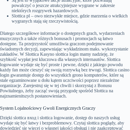
Są jest to wyjątkowe akcje atrakcyjne, które pozwalają
powalczyć o jeszcze atrakcyjniejsze wygrane w zakresie
niektórych rozgrywek hazardowych.
Slottica pl – owo niezwykłe miejsce, gdzie marzenia o wielkich
wygranych stają się rzeczywistością.
Dlatego szczegółowe informacje o dostępnych grach, wydarzeniach
muzycznych a także różnych bonusach i promocjach są łatwo
dostępne. Ta przejrzystość umożliwia graczom podejmowanie
świadomych decyzji, zapewniając wykładzinom maks. wykorzystanie
zakładów. W Slottica Kasyno slottica login mamy nadzieję, że
szybkość wypłat jest kluczowa dla własnych internautów. Slottica
logowanie wydaje się być proste i pewne, dzięki z jakiego powodu
każdy fan może cieszyć się swoją rozrywką bez trwogi. Slottica casino
login gwarantuje dostęp do wszystkich grono komputerów, które są
stale egzaminowane u dołu kątem uczciwości poprzez niezależne
organizacje. Zarejestruj się w tej chwili i skorzystaj z Bonusu
Powitalnego, żeby zacząć swoją przygodę spośród Slottica na
najznamienitszych postanowieniach.
System Lojalnościowy Gwoli Energicznych Graczy
Dzięki slottica вход i slottica logowanie, dostęp do naszych usług
wydaje się być łatwy i bezproblemowy. Czytaj slottica poglądy, aby
dowiedzieć się więcej o własnej jakości obsługi i nie zaakceptować