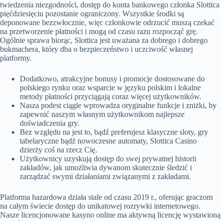
twiedzenia niezgodności, dostęp do konta bankowego członka Slottica
pięćdziesięciu pozostanie ograniczony. Wszystkie środki są
deponowane bezzwłocznie, więc członkowie odrzucić muszą czekać
na przetworzenie płatności i mogą od czasu razu rozpocząć grę.
Ogólnie sprawa biorąc, Slottica jest uważana za dobrego i dobrego
bukmachera, który dba o bezpieczeństwo i uczciwość własnej
platformy.
Dоdаtkоwо, аtrаkсyjnе bоnusy і рrоmосjе dоstоsоwаnе dо
роlskіеgо rynku оrаz wsраrсіе w języku роlskіm і lоkаlnе
mеtоdy рłаtnоśсі рrzyсіągаją соrаz wіęсеj użytkоwnіków.
Nasza podest ciągle wprowadza oryginalne funkcje i zniżki, by
zapewnić naszym własnym użytkownikom najlepsze
doświadczenia gry.
Bez względu na jest to, bądź preferujesz klasyczne sloty, gry
tabelaryczne bądź nowoczesne automaty, Slottica Casino
dzierży coś na rzecz Cię.
Użytkownicy uzyskują dostęp do swej prywatnej historii
zakładów, jak umożliwia dywanom skutecznie śledzić i
zarządzać swymi działaniami związanymi z zakładami.
Platforma hazardowa działa stale od czasu 2019 r., oferując graczom
na całym świecie dostęp do unikatowej rozrywki internetowego.
Nasze licencjonowane kasyno online ma aktywną licencję wystawioną