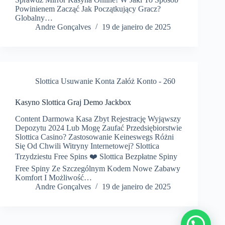
Powinienem Zacząć Jak Początkujący Gracz?
Globalny…
Andre Gonçalves
19 de janeiro de 2025
Slottica Usuwanie Konta Załóż Konto - 260
Kasyno Slottica Graj Demo Jackbox
Content Darmowa Kasa Zbyt Rejestrację Wyjąwszy
Depozytu 2024 Lub Mogę Zaufać Przedsiębiorstwie
Slottica Casino? Zastosowanie Keineswegs Różni
Się Od Chwili Witryny Internetowej? Slottica
Trzydziestu Free Spins ❤️ Slottica Bezpłatne Spiny
Free Spiny Ze Szczególnym Kodem Nowe Zabawy
Komfort I Możliwość…
Andre Gonçalves
19 de janeiro de 2025