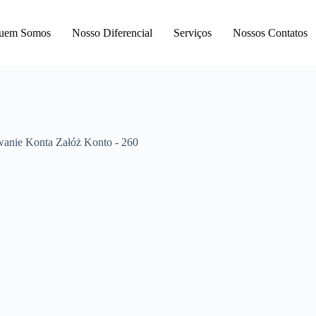
uem Somos
Nosso Diferencial
Serviços
Nossos Contatos
wanie Konta Załóż Konto - 260