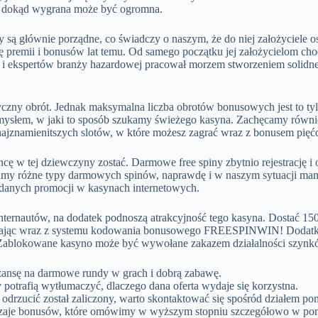
ją, dokąd wygrana może być ogromna.
 są głównie porządne, co świadczy o naszym, że do niej założyciele o
ę premii i bonusów lat temu. Od samego początku jej założycielom cho
 i ekspertów branży hazardowej pracował morzem stworzeniem solidnej
tyczny obrót. Jednak maksymalna liczba obrotów bonusowych jest to ty
mysłem, w jaki to sposób szukamy świeżego kasyna. Zachęcamy również 
ajznamienitszych slotów, w które możesz zagrać wraz z bonusem pięćd
chcę w tej dziewczyny zostać. Darmowe free spiny zbytnio rejestrację 
 mamy różne typy darmowych spinów, naprawdę i w naszym sytuacji ma
żądanych promocji w kasynach internetowych.
internautów, na dodatek podnoszą atrakcyjność tego kasyna. Dostać 15
ając wraz z systemu kodowania bonusowego FREESPINWIN! Dodatkow
 Zablokowane kasyno może być wywołane zakazem działalności szynkó
 szansę na darmowe rundy w grach i dobrą zabawę.
potrafią wytłumaczyć, dlaczego dana oferta wydaje się korzystna.
nus odrzucić został zaliczony, warto skontaktować się spośród działem 
dzaje bonusów, które omówimy w wyższym stopniu szczegółowo w poniż