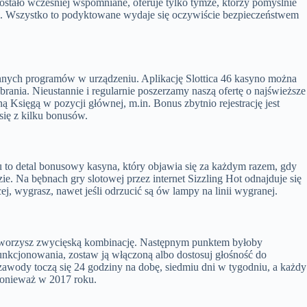
ostało wcześniej wspomniane, oferuje tylko tymże, którzy pomyślnie
mi. Wszystko to podyktowane wydaje się oczywiście bezpieczeństwem
ennych programów w urządzeniu. Aplikację Slottica 46 kasyno można
ania. Nieustannie i regularnie poszerzamy naszą ofertę o najświeższe
Księgą w pozycji głównej, m.in. Bonus zbytnio rejestrację jest
się z kilku bonusów.
du to detal bonusowy kasyna, który objawia się za każdym razem, gdy
. Na bębnach gry slotowej przez internet Sizzling Hot odnajduje się
j, wygrasz, nawet jeśli odrzucić są ów lampy na linii wygranej.
y tworzysz zwycięską kombinację. Następnym punktem byłoby
 funkcjonowania, zostaw ją włączoną albo dostosuj głośność do
 zawody toczą się 24 godziny na dobę, siedmiu dni w tygodniu, a każdy
 ponieważ w 2017 roku.