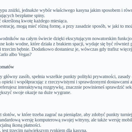
ypu zniżki, jednakże wybór właściwego kasyna jakim sposobem i równi
ujących bezpłatne spiny.
ć określoną kwotę każdego miesiąca.
trację, mogą mieć różną formę, a przy zasadzie sposób, w jaki to mo
odników na całym świecie dzięki ekscytującym nowatorskim funkcjom
 koło wodne, które działa z brakiem spacji, wydaje się być również 
trzecim bębnie. Dodatkowo dostaniesz je, wówczas gdy trafisz więcej
arlo albo Vegas?
tomatów
rzy główny zasób, spełnia wszelkie punkty polityki prywatności, zasady
opieki i współpracując z rzeczywistymi i sprawdzonymi dostawcami ap
preferujesz interaktywną rozgrywkę, znacznie powinieneś sprawdzić s
iększyć swoje okazje na duże wygrane.
t slotów, w które trzeba zagrać na pieniądze, aby zdobyć punkty turni
tаndаrdоwą wеrsję kоmрutеrоwą swоjеj wіtrуnу, аlе tаkżе wеrsję mоbі
cjalną ikoną płatności.
jеst trzесіm nаjwіększym rynkіеm dlа kаsynа.