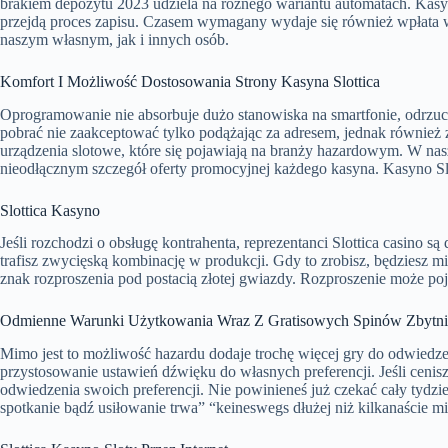
brakiem depozytu 2023 udziela na różnego wariantu automatach. Kasyn
przejdą proces zapisu. Czasem wymagany wydaje się również wpłata w
naszym własnym, jak i innych osób.
Komfort I Możliwość Dostosowania Strony Kasyna Slottica
Oprogramowanie nie absorbuje dużo stanowiska na smartfonie, odrzuc
pobrać nie zaakceptować tylko podążając za adresem, jednak również 
urządzenia slotowe, które się pojawiają na branży hazardowym. W nasz
nieodłącznym szczegół oferty promocyjnej każdego kasyna. Kasyno Slot
Slottica Kasyno
Jeśli rozchodzi o obsługę kontrahenta, reprezentanci Slottica casino
trafisz zwycięską kombinację w produkcji. Gdy to zrobisz, będziesz m
znak rozproszenia pod postacią złotej gwiazdy. Rozproszenie może poja
Odmienne Warunki Użytkowania Wraz Z Gratisowych Spinów Zbytnio
Mimo jest to możliwość hazardu dodaje trochę więcej gry do odwied
przystosowanie ustawień dźwięku do własnych preferencji. Jeśli cenisz
odwiedzenia swoich preferencji. Nie powinieneś już czekać cały tydzie
spotkanie bądź usiłowanie trwa” “keineswegs dłużej niż kilkanaście m