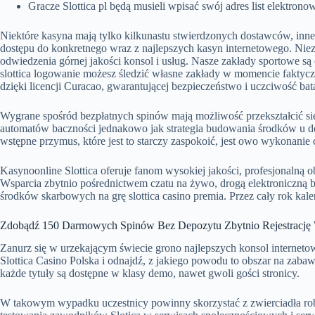
Gracze Slottica pl będą musieli wpisać swój adres list elektrono
Niektóre kasyna mają tylko kilkunastu stwierdzonych dostawców, inne s
dostępu do konkretnego wraz z najlepszych kasyn internetowego. Ni
odwiedzenia górnej jakości konsol i usług. Nasze zakłady sportowe są 
slottica logowanie możesz śledzić własne zakłady w momencie faktyc
dzięki licencji Curacao, gwarantującej bezpieczeństwo i uczciwość bata
Wygrane spośród bezpłatnych spinów mają możliwość przekształcić się
automatów baczności jednakowo jak strategia budowania środków u do
wstępne przymus, które jest to starczy zaspokoić, jest owo wykonanie c
Kasynoonline Slottica oferuje fanom wysokiej jakości, profesjonalną
Wsparcia zbytnio pośrednictwem czatu na żywo, drogą elektroniczną 
środków skarbowych na grę slottica casino premia. Przez cały rok ka
Zdobądź 150 Darmowych Spinów Bez Depozytu Zbytnio Rejestrację 
Zanurz się w urzekającym świecie grono najlepszych konsol internet
Slottica Casino Polska i odnajdź, z jakiego powodu to obszar na zab
każde tytuły są dostępne w klasy demo, nawet gwoli gości stronicy.
W takowym wypadku uczestnicy powinny skorzystać z zwierciadła roboc