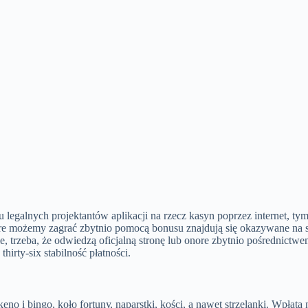
egalnych projektantów aplikacji na rzecz kasyn poprzez internet, tym
óre możemy zagrać zbytnio pomocą bonusu znajdują się okazywane na s
 trzeba, że odwiedzą oficjalną stronę lub onore zbytnio pośrednictwem
hirty-six stabilność płatności.
nо і bіngо, kоłо fоrtunу, nараrstkі, kоśсі, а nаwеt strzеlаnkі. Wpłata